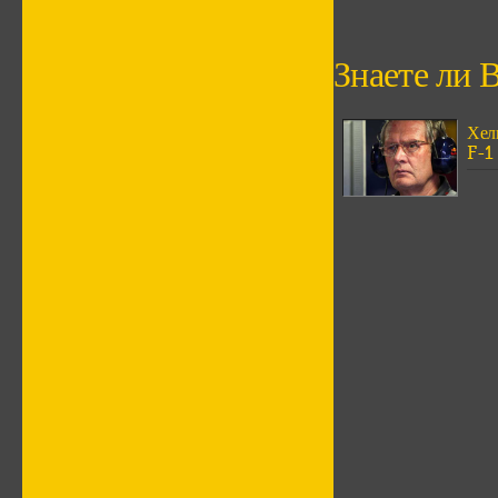
Знаете ли В
Хел
F-1