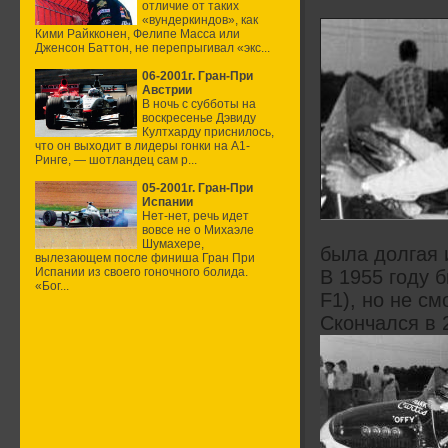
отличие от таких
«вундеркиндов», как
Кими Райкконен, Фелипе Масса или
Дженсон Баттон, не перепрыгивал «экс...
06-2001г. Гран-При
Австрии
В ночь с субботы на
воскресенье Дэвиду
Култхарду приснилось,
что он выходит в лидеры гонки на А1-
Ринге, — шотландец сам р...
05-2001г. Гран-При
Испании
Нет-нет, речь идет
вовсе не о Михаэле
Шумахере,
была долгая 
вылезающем после финиша Гран При
Испании из своего гоночного болида.
В 1955 году 
«Бог...
F1), но не см
Скончался в 2