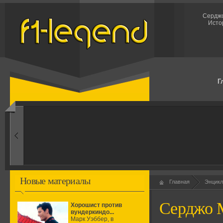
Серджо
Исто
Г
1960-ые
Первые эксперименты
Новые материалы
Главная
Энцикл
Серджо 
Хорошист против
вундеркиндо...
Марк Уэббер, в