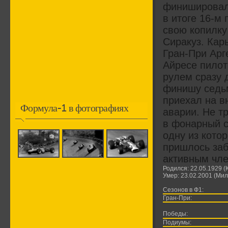
финишировал 
в итоге 16-м
свою копилку
Сиракуз. Кар
Гран-При Арг
Айресе пилот
рулем сразу 
финишу седьм
приехал на в
Формула-1 в фотографиях
аварии. Не т
в фонарный с
одну из кото
пришлось заб
активным чле
Родился: 22.05.1929 
Умер: 23.02.2001 (Мил
Сезонов в Ф1:
Гран-При:
Победы:
Подиумы: