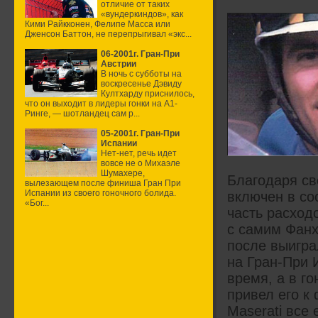
отличие от таких
«вундеркиндов», как
Кими Райкконен, Фелипе Масса или
Дженсон Баттон, не перепрыгивал «экс...
06-2001г. Гран-При
Австрии
В ночь с субботы на
воскресенье Дэвиду
Култхарду приснилось,
что он выходит в лидеры гонки на А1-
Ринге, — шотландец сам р...
05-2001г. Гран-При
Испании
Нет-нет, речь идет
вовсе не о Михаэле
Шумахере,
Благодаря св
вылезающем после финиша Гран При
Испании из своего гоночного болида.
включен в со
«Бог...
часть расход
с самим Фанхи
после выигра
на Гран-При 
время, а в г
привел его к
Maserati все