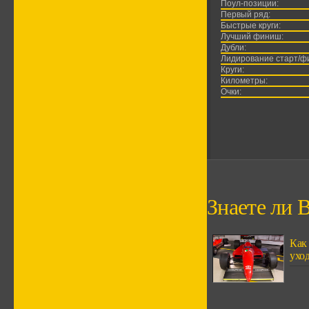
Поул-позиции:
Первый ряд:
Быстрые круги:
Лучший финиш:
Дубли:
Лидирование старт/ф
Круги:
Километры:
Очки:
Знаете ли В
Как
ухо