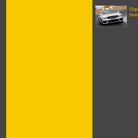
Пер
безо