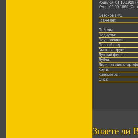
Родился: 01.10.1928 (
Умер: 02.09.1969 (Ост
Сезонов в Ф1:
Гран-При:
Победы:
Подиумы:
Поул-позиции:
Первый ряд:
Быстрые круги:
Лучший финиш:
Дубли:
Лидирование старт/ф
Круги:
Километры:
Очки:
Знаете ли В