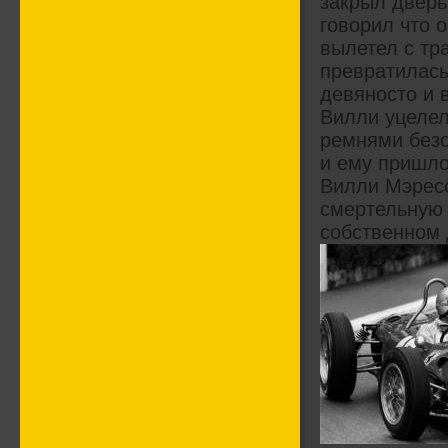
закрыл дверь
говорил что 
вылетел с тр
превратилась
девяносто и 
Вилли уцелел
ремнями безо
и ему пришло
Вилли Мэресс
смертельную 
собственном 