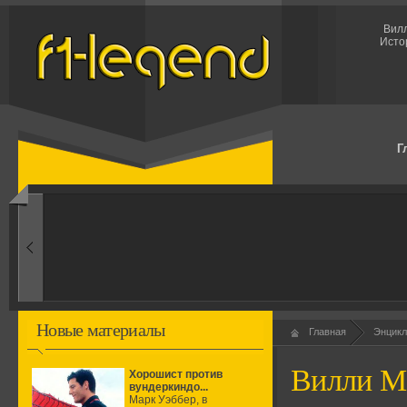
Вилл
Исто
Г
1960-ые
Первые эксперименты
Новые материалы
Главная
Энцикл
Вилли М
Хорошист против
вундеркиндо...
Марк Уэббер, в