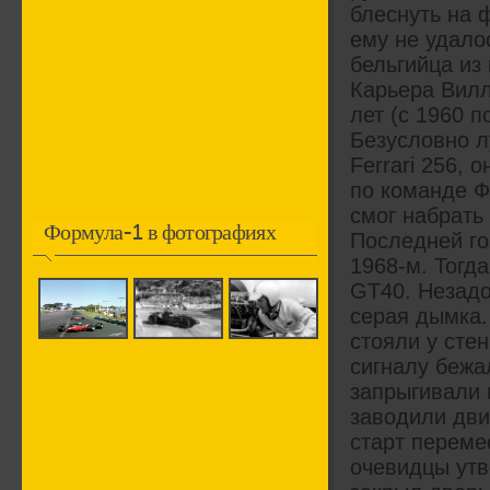
блеснуть на 
ему не удало
бельгийца из
Карьера Вилл
лет (с 1960 п
Безусловно л
Ferrari 256,
по команде Ф
смог набрать
Формула-1 в фотографиях
Последней го
1968-м. Тогд
GT40. Незадо
серая дымка.
стояли у стен
сигналу бежа
запрыгивали 
заводили дви
старт переме
очевидцы утв