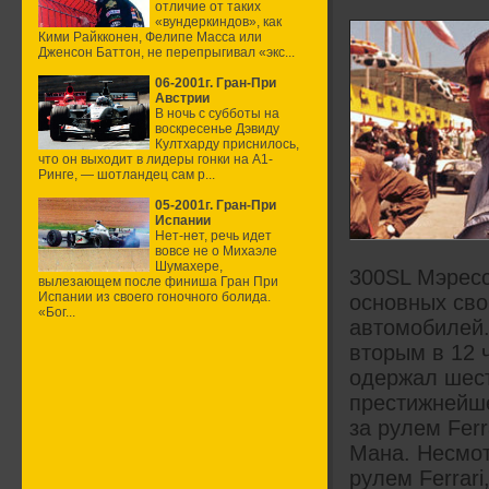
отличие от таких
«вундеркиндов», как
Кими Райкконен, Фелипе Масса или
Дженсон Баттон, не перепрыгивал «экс...
06-2001г. Гран-При
Австрии
В ночь с субботы на
воскресенье Дэвиду
Култхарду приснилось,
что он выходит в лидеры гонки на А1-
Ринге, — шотландец сам р...
05-2001г. Гран-При
Испании
Нет-нет, речь идет
вовсе не о Михаэле
Шумахере,
300SL Мэресс
вылезающем после финиша Гран При
Испании из своего гоночного болида.
основных сво
«Бог...
автомобилей.
вторым в 12 
одержал шест
престижнейшей
за рулем Ferr
Мана. Несмот
рулем Ferrar