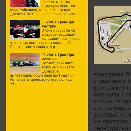
отличие от таких
«вундеркиндов», как
Кими Райкконен, Фелипе Масса или
Дженсон Баттон, не перепрыгивал «экс...
06-2001г. Гран-При
Австрии
В ночь с субботы на
воскресенье Дэвиду
Култхарду приснилось,
что он выходит в лидеры гонки на А1-
Ринге, — шотландец сам р...
05-2001г. Гран-При
Испании
Нет-нет, речь идет
вовсе не о Михаэле
Шумахере,
аэродрома Ro
вылезающем после финиша Гран При
Испании из своего гоночного болида.
управление К
«Бог...
Британский Гр
Формулы-1 со
короля Георг
этапов миров
зачетные гонк
На протяжени
перестраивал