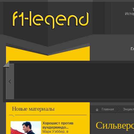
Исто
Г
1960-ые
Первые эксперименты
Новые материалы
Главная
Энцикл
Сильвер
Хорошист против
вундеркиндо...
Марк Уэббер, в