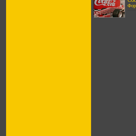
Coc
Фор