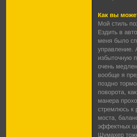
Как вы може
Мой стиль по
Ездить в авт
меня было сп
управление. 
избыточную п
очень медлен
вообще я пре
поздно тормо
поворота, ка
манера прохо
стремлюсь к 
моста, балан
эффектных шт
Шумахер тоже