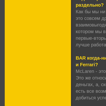
раздельно?
Как бы мы ни
это совсем д
взаимовыгодн
котором мы в
первые-вторы
лучше работа
BAR когда-н
и Ferrari?
McLaren - эт
Это же относи
деньгах, а, 
есть все воз
добиться успе