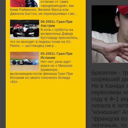
отличие от таких
«вундеркиндов», как
Кими Райкконен, Фелипе Масса или
Дженсон Баттон, не перепрыгивал «экс...
06-2001г. Гран-При
Австрии
В ночь с субботы на
воскресенье Дэвиду
Култхарду приснилось,
что он выходит в лидеры гонки на А1-
Ринге, — шотландец сам р...
05-2001г. Гран-При
Испании
Нет-нет, речь идет
вовсе не о Михаэле
Шумахере,
Бразилии - т
вылезающем после финиша Гран При
Испании из своего гоночного болида.
сгоревший дв
«Бог...
Но в Канаде 
переломом но
году в Ф-1 ве
попала в зат
"конюшню” Ал
"француза во
логичным, то 