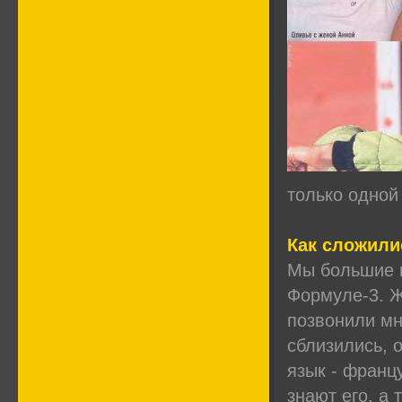
только одной
Как сложили
Мы большие п
Формуле-3. Ж
позвонили мн
сблизились, 
язык - франц
знают его, а