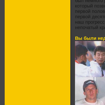
был немного 
который позв
первой полов
первой десят
наш прогресс
непочатый кра
Вы были не