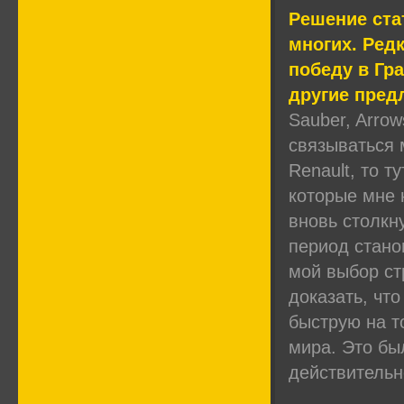
Решение ста
многих. Ред
победу в Гр
другие пред
Sauber, Arro
связываться 
Renault, то т
которые мне 
вновь столкн
период стано
мой выбор ст
доказать, что
быструю на т
мира. Это бы
действительн