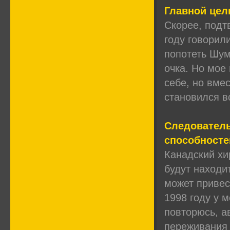
Главной цел
Скорее, подт
году говорил
попотеть Шум
очка. Но мое
себе, но вме
становился в
Следователь
способносте
Канадский хи
будут находи
может привес
1998 году у 
повторюсь, а
переживания 