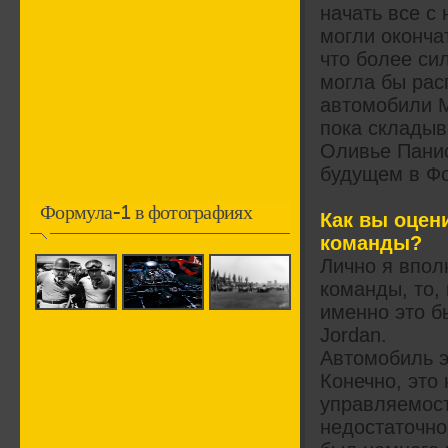
начать все с
могли оконча
что более си
могла бы рас
автомобили М
пока складыв
Оливье Панис
будущем в Ф
Формула-1 в фотографиях
Как вы оцен
команды?
Лично я впол
команды, то, 
именно это б
Jordan.
Автомобиль э
Конечно, это 
управляемост
недостаточно