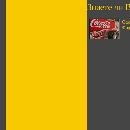
Знаете ли В
Coc
Фор