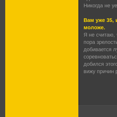
Никогда не уе
Вам уже 35, 
моложе.
Я не считаю,
пора зрелости
добивается л
соревноваться
добился этого
вижу причин 