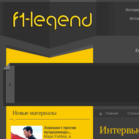
Интерв
Исто
Г
1960-ые
Первые эксперименты
Новые материалы
Главная
Статьи
Интервь
Хорошист против
вундеркиндо...
Марк Уэббер, в