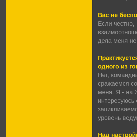
Вас не бесп
Если честно,
взаимоотноше
дела меня не
Практикуется
одного из г
Нет, командн
сражаемся со
меня. Я - на
интересуюсь 
зацикливаемс
уровень веду
Над настрой