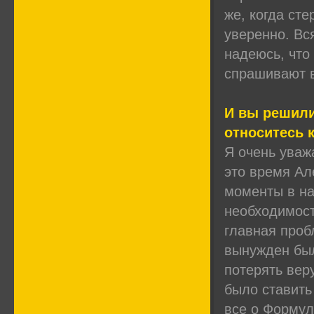
же, когда сте
уверенно. Вся
надеюсь, что
спрашивают в
И вы решили 
относитесь 
Я очень уваж
это время Ал
моменты в на
необходимост
главная проб
вынужден был
потерять вер
было ставить
все о Формул