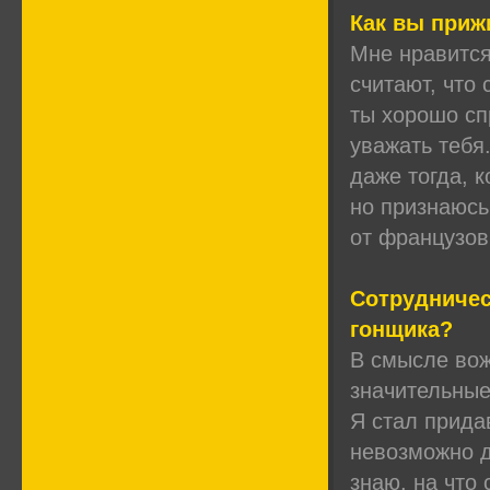
Как вы приж
Мне нравится
считают, что 
ты хорошо сп
уважать тебя
даже тогда, 
но признаюсь
от французов
Сотрудничес
гонщика?
В смысле вож
значительные
Я стал прида
невозможно д
знаю, на что 