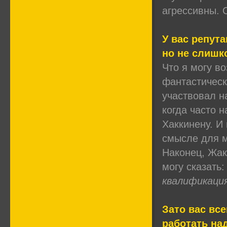
агрессивны. 
У вас репута
но не слишк
Что я могу во
фантастическ
участвовал н
когда часто н
Хаккинену. И
смысле для м
Наконец, Жак
могу сказать:
квалификация
Зато вас вс
работать на