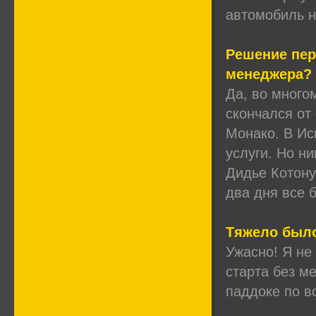
автомобиль н
Решение пер
менеджера?
Да, во много
скончался от
Монако. В Ис
услуги. Но ни
Дидье Котону
два дня все 
Тяжело было
Ужасно! Я не
старта без м
паддоке по в