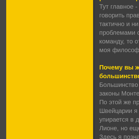
Тут главное 
говорить прав
тактично и ни
проблемами с
команду, то 
моя философ
Почему вы жи
большинство
Большинство 
законы Монте
По этой же п
Швейцарии я 
упирается в 
Лионе, но ещ
Здесь я позн