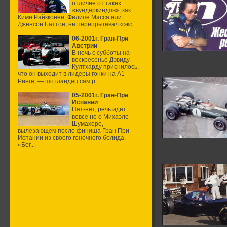
отличие от таких
«вундеркиндов», как
Кими Райкконен, Фелипе Масса или
Дженсон Баттон, не перепрыгивал «экс...
06-2001г. Гран-При
Австрии
В ночь с субботы на
воскресенье Дэвиду
Култхарду приснилось,
что он выходит в лидеры гонки на А1-
Ринге, — шотландец сам р...
05-2001г. Гран-При
Испании
Нет-нет, речь идет
вовсе не о Михаэле
Шумахере,
вылезающем после финиша Гран При
Испании из своего гоночного болида.
«Бог...