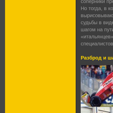
соперники пр
Но тогда, в к
вырисовываю
судьбы в вид
шагом на пут
«итальянцев»
специалистов
Разброд и ш