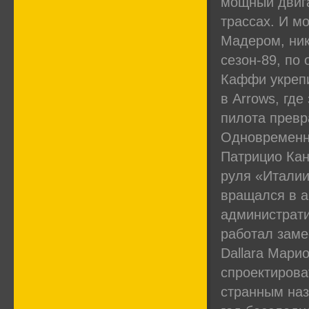
мощный двига
трассах. И м
Мадером, ник
сезон-89, по
Каффи укрепи
в Arrows, где
пилота превр
Одновременно
Патрицио Кан
руля «Италии
вращался в а
административ
работал заме
Dallara Мари
спроектирова
странным наз