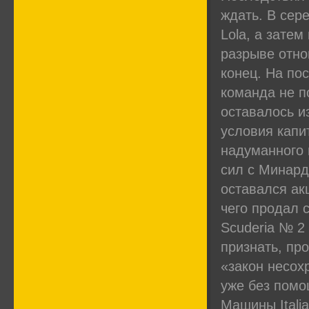
ждать. В сер
Lola, а затем
разрыве отнош
конец. На по
команда не п
оставалось и
условия капи
надуманного 
сил с Минард
оставался ак
чего продал с
Scuderia № 2
признать, пр
«закон несох
уже без помо
Машины Italia