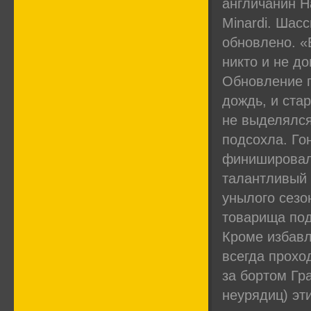
англичанин Н
Minardi. Шас
обновлено. «
никто и не до
Обновление п
дождь, и ста
не выделялся
подсохла. Го
финишировал 
талантливый 
унылого сезо
товарища под
Кроме избавл
всегда прохо
за бортом Гр
неурядиц) эт