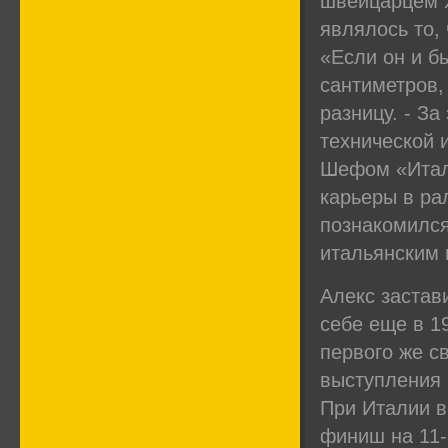
швейцарцем 
являлось то,
«Если он и б
сантиметров,
разницу. - З
технической 
Шефом «Итали
карьеры в ра
познакомился
итальянским 
Алекс застав
себе еще в 1
первого же с
выступления 
При Италии в
финиш на 11-