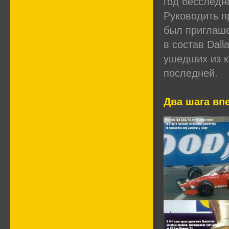
год бесследн
Руководить п
был приглаше
в состав Dal
ушедших из к
последней.
Два шага впе