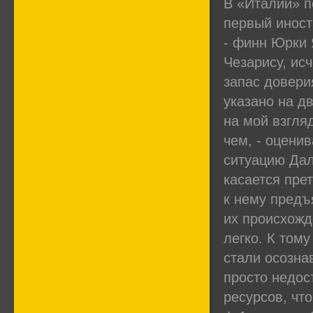
В «Италии» 
первый инос
- финн Юрки 
Чезарису, ис
запас довери
указано на д
на мой взгля
чем, - оценив
ситуацию Дал
касается пре
к нему предъ
их происхожд
легко. К том
стали осознав
просто недос
ресурсов, чт