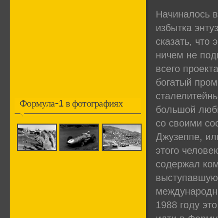
Начиналось вс
избытка энту
сказать, что 
ничем не под
всего проект
богатый про
сталелитейны
Формула-1 в фотографиях
большой люби
со своими со
Джузеппе, ил
этого челове
содержал ком
выступавшую
международны
1988 году эт