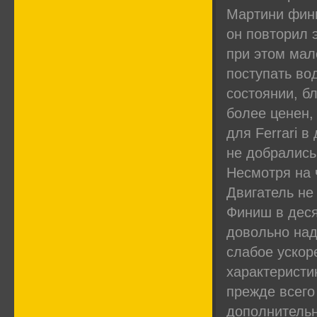
Мартини фини
он повторил 
при этом мал
поступать во
состоянии, б
более ценен,
для Ferrari 
не добрались
Несмотря на 
Двигатель не
Финиш в деся
довольно над
слабое ускор
характеристи
прежде всего
дополнительн