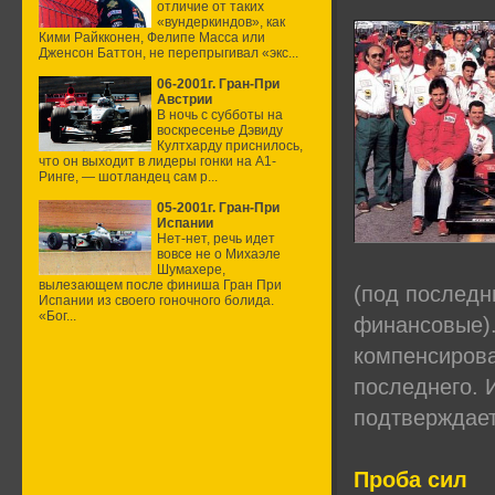
отличие от таких
«вундеркиндов», как
Кими Райкконен, Фелипе Масса или
Дженсон Баттон, не перепрыгивал «экс...
06-2001г. Гран-При
Австрии
В ночь с субботы на
воскресенье Дэвиду
Култхарду приснилось,
что он выходит в лидеры гонки на А1-
Ринге, — шотландец сам р...
05-2001г. Гран-При
Испании
Нет-нет, речь идет
вовсе не о Михаэле
Шумахере,
вылезающем после финиша Гран При
(под последн
Испании из своего гоночного болида.
«Бог...
финансовые).
компенсирова
последнего. И
подтверждает
Проба сил