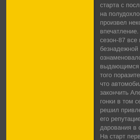
старта с пос
на полудохло
произвел нек
впечатление.
сезон-87 все 
безнадежной 
ознаменовал
выдающимся 
того поразит
что автомоби
закончить Ал
гонки в том с
решил привле
его репутаци
дарования в 
На старт пер