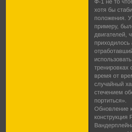
Ф-1 не то что
хотя бы стаб
положения. У 
примеру, был
двигателей, ч
приходилось 
отработавший
использовать
тренировках 
время от вре
случайный ха
стечением об
портиться».
Обновление к
конструкция 
Вандерплейна