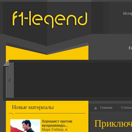
Исто
Г
1960-ые
Первые эксперименты
Новые материалы
Главная
Статьи
Приключ
Хорошист против
вундеркиндо...
Марк Уэббер, в