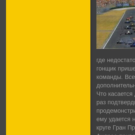
где недостат
гонщик прише
команды. Все
дополнительн
Что касается
раз подтверд
продемонстри
ему удается 
круге Гран П