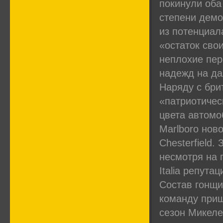
покинули оба
степени демо
из потенциала
«остаток сво
неплохие пер
надежд на да
Наряду с бри
«патриотичес
цвета автомо
Marlboro ново
Chesterfield.
несмотря на 
Italia репута
Состав гонщи
команду приш
сезон Микеле