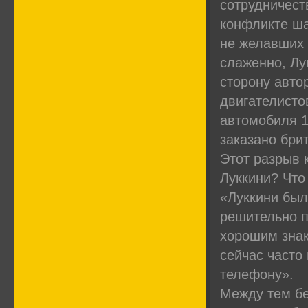
сотрудничеств
конфликте ша
не желавших 
слаженно, Лу
сторону авто
двигателисто
автомобиля 1
заказано бри
Этот разрыв 
Луккини? Что
«Луккини был
решительно п
хорошим знак
сейчас часто
телефону».
Между тем бе