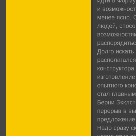
идти в Форму
и возможност
менее ясно. 
людей, спосо
возможностя
распорядитьс
Долго искать
располагался
конструктора
изготовление
опытного кон
стал главным
Берни Экклст
перерыв в вы
предложение 
Надо сразу ск