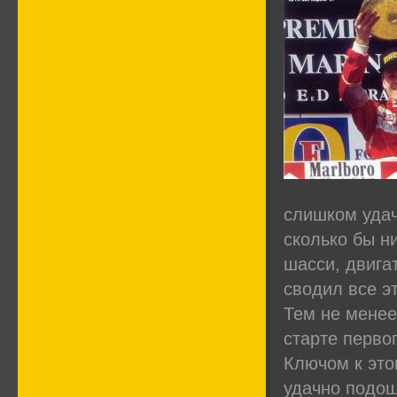
слишком уда
сколько бы н
шасси, двига
сводил все эт
Тем не менее
старте перво
Ключом к этом
удачно подош