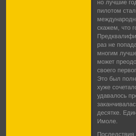
но лучшие го
пилотом стал
международно
скажем, что г
Предквалифик
раз не попад
многим лучше
может преодо
своего первог
Это был полн
хуже сочетало
удавалось про
заканчивалас
десятке. Еди
Имоле.
Последствия 