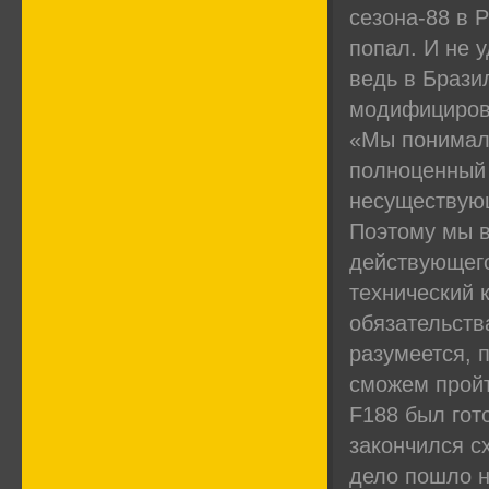
сезона-88 в 
попал. И не 
ведь в Бразил
модифицирова
«Мы понимали
полноценный 
несуществующ
Поэтому мы в
действующего
технический 
обязательств
разумеется, 
сможем пройт
F188 был гот
закончился с
дело пошло н