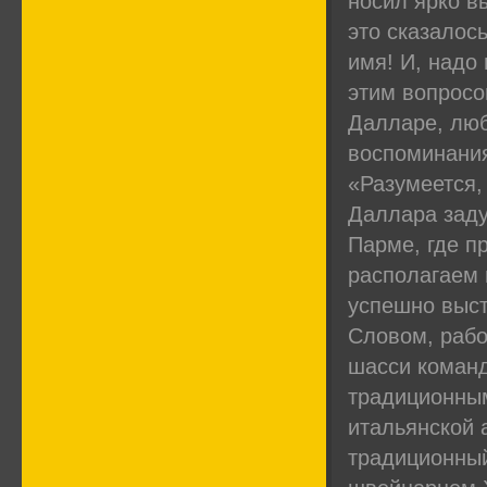
носил ярко в
это сказалось
имя! И, надо
этим вопросо
Далларе, люб
воспоминания
«Разумеется,
Даллара заду
Парме, где п
располагаем 
успешно выст
Словом, рабо
шасси команд
традиционным
итальянской 
традиционный