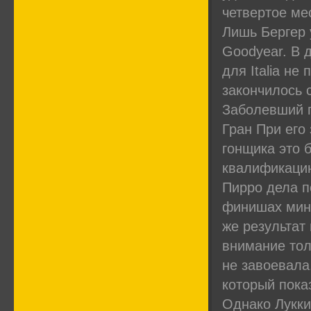
четвертое ме
Лишь Бергер 
Goodyear. В 
для Italia не
закончилось 
Заболевший г
Гран При его
гонщика это 
квалификацию
Пирро дела п
финишах мини
же результат
внимание тол
не завоевала
который пока
Однако Лукки