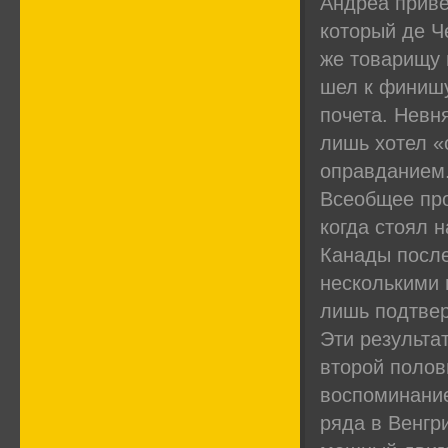
Андреа приве
который де Ч
же товарищу 
шел к финишу
почета. Невн
лишь хотел «
оправданием.
Всеобщее про
когда стоял 
Канады после
несколькими 
лишь подтвер
Эти результа
второй полов
воспоминание
ряда в Венгр