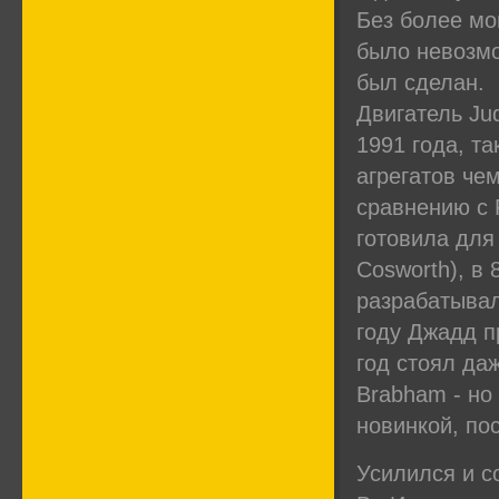
Без более мо
было невозмо
был сделан.
Двигатель Ju
1991 года, т
агрегатов че
сравнению с 
готовила для
Cosworth), в 
разрабатывал
году Джадд п
год стоял даж
Brabham - но
новинкой, пос
Усилился и с