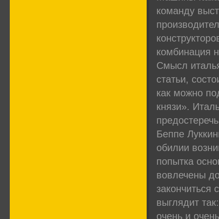
команду выст
производител
конструкторо
комбинация н
Смысл италья
статьи, состо
как можно под
князи». Итал
предостеречь
Беппе Луккин
обилии возни
попытка осно
вовлечены до
закончиться 
выглядит так:
очень и очен