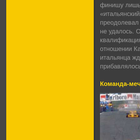
финишу лишь в
«итальянский
преодолевал 
не удалось. 
квалификация
отношении Ка
итальянца жд
прибавлялось
Команда-ме