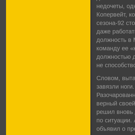
недочеты, од
Копервейт, к
сезона-92 ст
даже работат
должность в M
команду ее «
должностью д
не способств
Словом, выта
завязли ноги.
Разочарованн
верный своей
решил вновь 
по ситуации. 
объявил о п