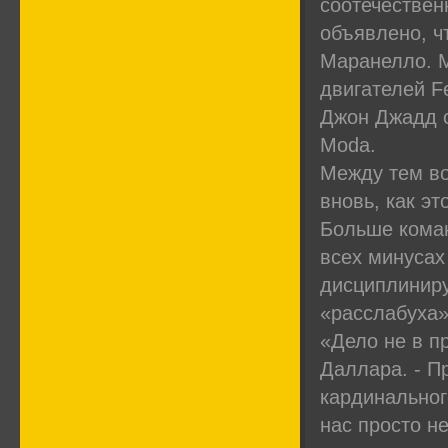
соотечествен
объявлено, чт
Маранелло. M
двигателей Fe
Джон Джадд с
Moda.
Между тем во
вновь, как э
Больше коман
всех минусах
дисциплиниру
«расслабуха
«Дело не в п
Даллара. - П
кардинальног
нас просто н