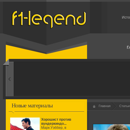
Исто
Г
1960-ые
Первые эксперименты
Новые материалы
Главная
Статьи
Хорошист против
вундеркиндо...
Марк Уэббер, в