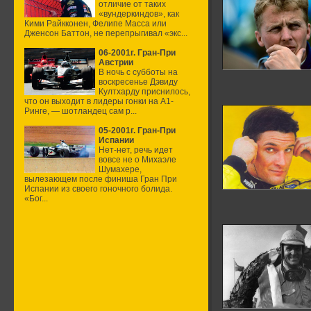
отличие от таких
«вундеркиндов», как
Кими Райкконен, Фелипе Масса или
Дженсон Баттон, не перепрыгивал «экс...
06-2001г. Гран-При
Австрии
В ночь с субботы на
воскресенье Дэвиду
Култхарду приснилось,
что он выходит в лидеры гонки на А1-
Ринге, — шотландец сам р...
05-2001г. Гран-При
Испании
Нет-нет, речь идет
вовсе не о Михаэле
Шумахере,
вылезающем после финиша Гран При
Испании из своего гоночного болида.
«Бог...