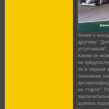
ближе к концу
другому: "Дел
уступчивым”.
Каким он мож
на предпосле
он в первом ж
окончании за
дисквалифици
на старте”. 
заключительн
шумиха подня