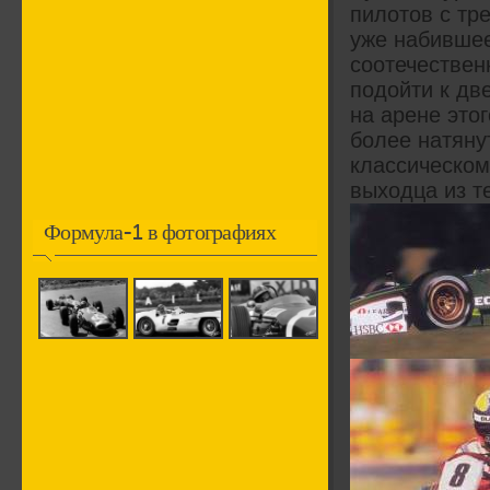
пилотов с тр
уже набившее
соотечествен
подойти к дв
на арене это
более натяну
классическом
выходца из т
Формула-1 в фотографиях