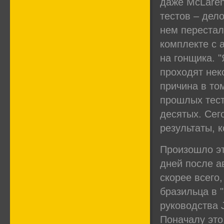
даже McLaren
тестов – дел
нем перестал
комплекте с 
на гонщика. 
проходят нек
причина в то
прошлых тест
десятых. Сег
результаты, 
Произошло эт
дней после а
скорее всего
бразильца в 
руководства 
Поначалу это