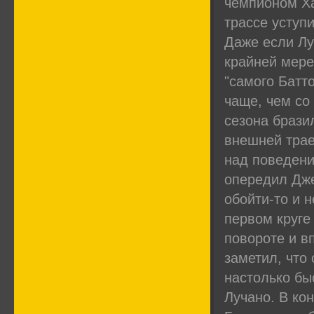
чемпионом Ха
трассе уступ
Даже если Лу
крайней мере,
"самого Батт
чаще, чем со
сезона брази
внешней трае
над поведени
опередил Дже
обойти-то и н
первом круге
повороте и в
заметил, что 
настолько бы
Лучано. В ко