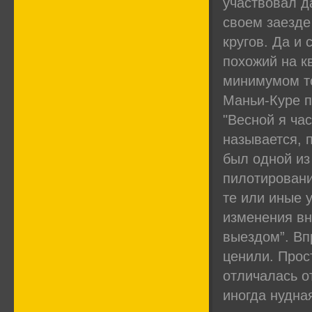
участвовал д
своем заезде
кругов. Да и
похожий на к
минимумом то
Маньи-Куре п
"Весной я ча
называется, 
был одной из 
пилотировани
те или иные 
изменения в
выездом”. Вп
ценили. Прос
отличалась о
иногда нудна