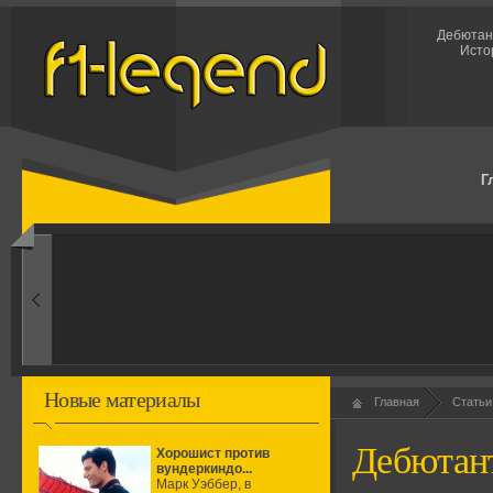
Дебютант
Исто
Г
1960-ые
Первые эксперименты
Новые материалы
Главная
Статьи
Дебютан
Хорошист против
вундеркиндо...
Марк Уэббер, в