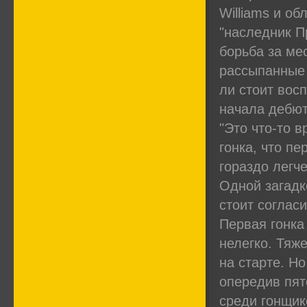
Williams и о
"наследник П
борьба за ме
рассыпанные
ли стоит восп
начала дебют
"Это что-то 
гонка, что п
гораздо легч
Одной загадк
стоит согласи
Первая гонка
нелегко. Тяж
на старте. Н
опередив пят
среди гонщик