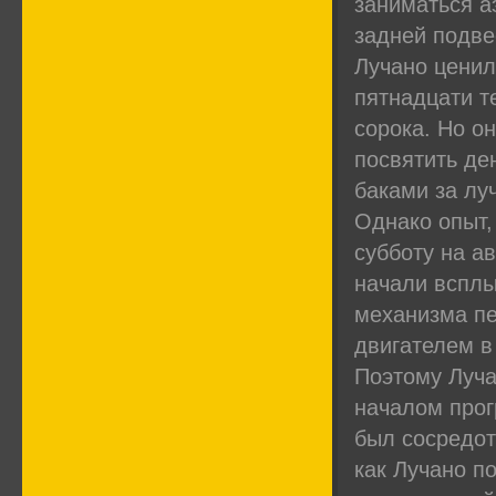
заниматься а
задней подве
Лучано ценил
пятнадцати т
сорока. Но о
посвятить де
баками за лу
Однако опыт,
субботу на а
начали всплы
механизма пе
двигателем в
Поэтому Луча
началом прог
был сосредот
как Лучано п