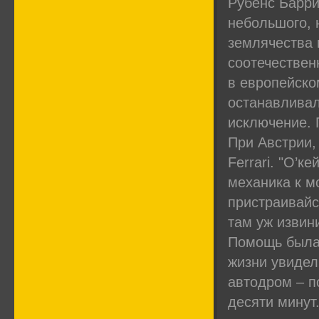
Рубенс Барри
небольшого, 
землячества 
соотечествен
в европейско
останавливал
исключение. 
При Австрии,
Ferrari. "О’к
механика к м
пристраивайся
там уж извин
Помощь была 
жизни увидел
автодром – п
десяти минут