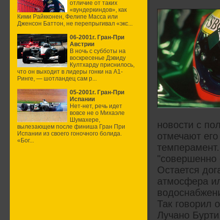
отличие от таких
«вундеркиндов», как
Кими Райкконен, Фелипе Масса или
Дженсон Баттон, не перепрыгивал «экс...
06-2001г. Гран-При
Австрии
В ночь с субботы на
воскресенье Дэвиду
Култхарду приснилось,
что он выходит в лидеры гонки на А1-
Ринге, — шотландец сам р...
05-2001г. Гран-При
Испании
Нет-нет, речь идет
вовсе не о Михаэле
Шумахере,
новости с по
вылезающем после финиша Гран При
Испании из своего гоночного болида.
отмечают его
«Бог...
темперамент.
"совершенно 
Остается дог
атмосфера ил
водоснабжения
Так говорил 
Лучано Бурти