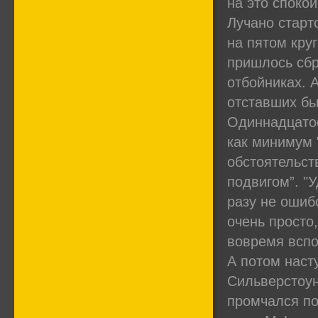
на это споко
Лучано старт
на пятом кру
пришлось сбр
отбойниках. 
отставших бы
Одиннадцато
как минимум 
обстоятельст
подвигом”. "
разу не ошиб
очень просто
вовремя вспо
А потом наст
Сильверстоун
промчался по