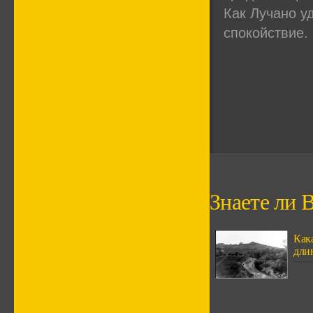
Как Лучано у
спокойствие.
Знаете ли В
Кака
дли