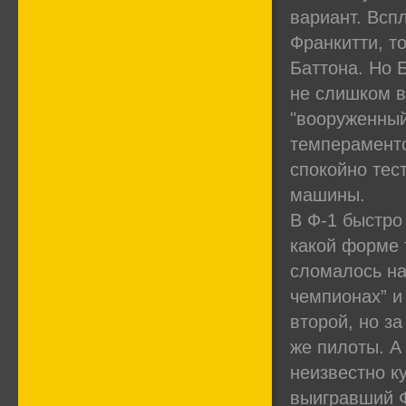
вариант. Всп
Франкитти, т
Баттона. Но 
не слишком 
"вооруженный
темперамент
спокойно тес
машины.
В Ф-1 быстро
какой форме 
сломалось на
чемпионах” и
второй, но за
же пилоты. А
неизвестно к
выигравший Ф