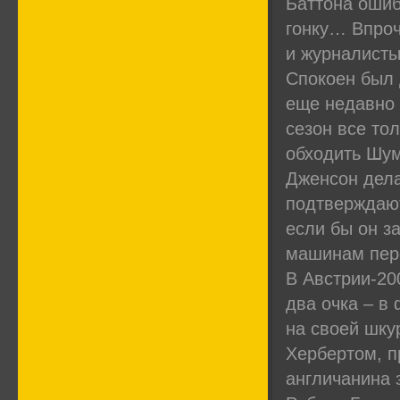
Баттона ошиб
гонку… Впроч
и журналисты
Спокоен был 
еще недавно 
сезон все то
обходить Шум
Дженсон дела
подтверждают
если бы он з
машинам пере
В Австрии-20
два очка – в
на своей шку
Хербертом, п
англичанина