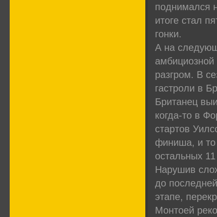
поднимался н
итоге стал п
гонки.
А на следующ
амбициозной
разгром. В с
гастроли в Б
Британец выиг
когда-то в Ф
стартов Уилс
финиша, и то 
остальных 11 
Нарушив слож
до последней
этапе, перек
Монтоей реко