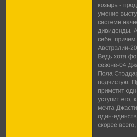
козырь - пр
умение высту
системе начи
дивиденды. А
себе, причем 
Австралии-20
Ведь хотя фор
сезоне-04 Дж
Пола Стоддар
подчистую. П
приметит одн
уступит его, 
мечта Джасти
один-единств
скорее всего,