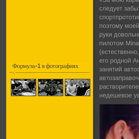
следует забы
спортпрототи
поэтому моей
руки довольн
пилотом Mina
(естественно,
его родной А
Формула-1 в фотографиях
занятий авто
автозаправоч
растворителе
недешевое ув