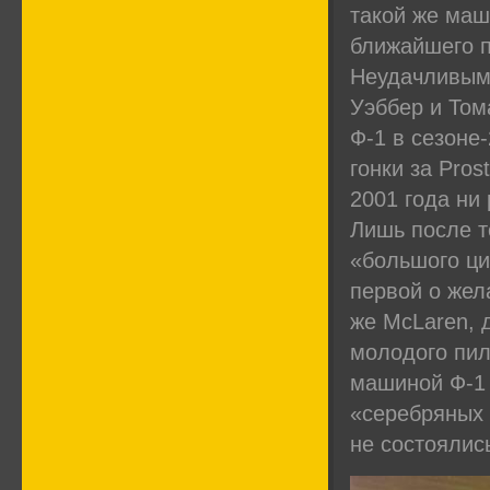
такой же маш
ближайшего п
Неудачливым
Уэббер и Том
Ф-1 в сезоне-
гонки за Pros
2001 года ни
Лишь после т
«большого ци
первой о жел
же McLaren, 
молодого пил
машиной Ф-1 
«серебряных 
не состоялис