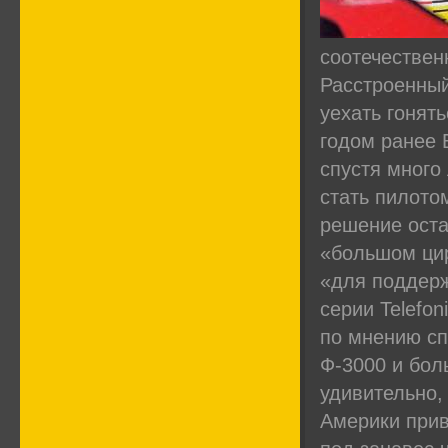
соотечествен
Расстроенный
уехать гонят
годом ранее 
спустя много 
стать пилото
решение оста
«большом цир
«для поддерж
серии Telefon
по мнению сп
Ф-3000 и бол
удивительно,
Америки прив