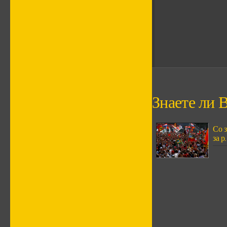
Знаете ли В
Со 
за р.