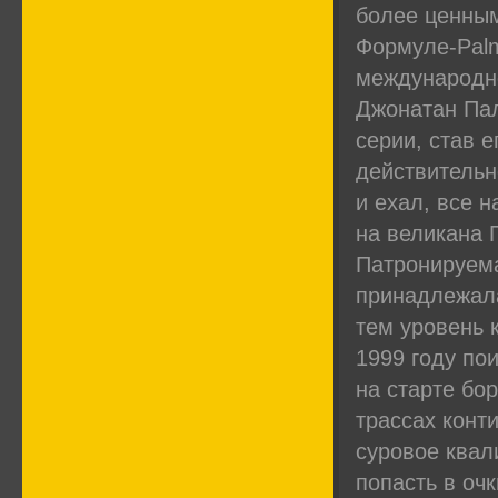
более ценным
Формуле-Palm
международно
Джонатан Пал
серии, став 
действительн
и ехал, все н
на великана 
Патронируема
принадлежала
тем уровень 
1999 году по
на старте бо
трассах конт
суровое квал
попасть в очк