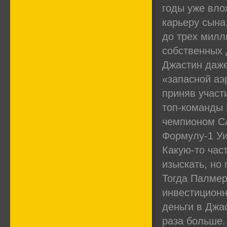
годы уже вло
карьеру сына
до трех милл
собственных 
Джастин даже
«запасной аэ
приняв участ
топ-команды 
чемпионом CA
Формулу-1 Уи
Какую-то час
изыскать, но
Тогда Палмер
инвестицион
деньги в Джас
раза больше.