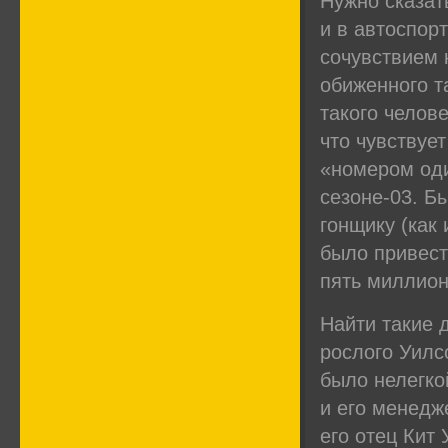
Нужно сказать
и в автоспор
сочувствием 
обиженного т
такого челове
что чувствуе
«номером оди
сезоне-03. Б
гонщику (как 
было привест
пять миллион
Найти такие 
рослого Уилс
было нелегко
и его менедж
его отец Кит