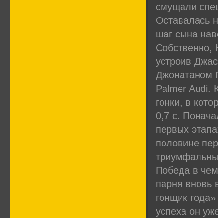
смущали спе
Оставалась н
шаг сына нав
Собственно, 
устроив Джас
Джонатаном 
Palmer Audi.
гонки, в кот
0,7 с. Понач
первых этапа
половине пер
триумфальный
Победа в чем
парня вновь 
гонщик года» 
успеха он уж