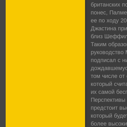
британских по
понес, Палме
ее по ходу 20
Джастина при
близ Шеффил
Таким образо
руководство M
подписал с н
дождавшемуся
том числе от
который счит
их самой бес
Перспективы 
предстоит вы
который буде
более высоки