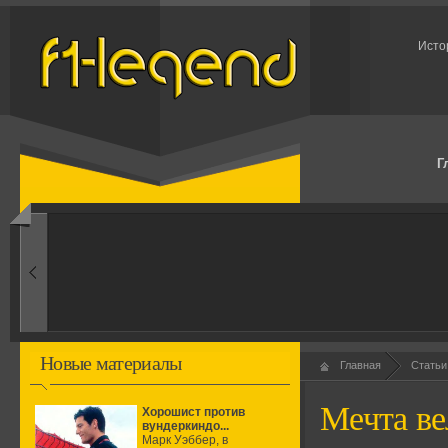
Исто
Г
1960-ые
Первые эксперименты
Новые материалы
Главная
Статьи
Мечта ве
Хорошист против
вундеркиндо...
Марк Уэббер, в