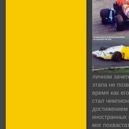
личном зачет
этапа не поз
время как его
стал чемпион
достижением 
иностранных 
мог похваста