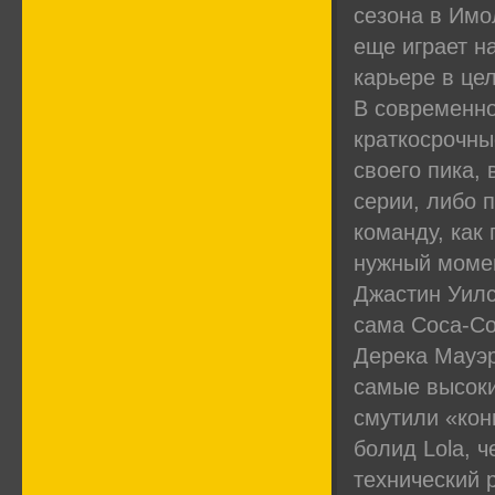
сезона в Имо
еще играет на
карьере в це
В современно
краткосрочны
своего пика,
серии, либо 
команду, как
нужный момен
Джастин Уилс
сама Coca-Co
Дерека Мауэр
самые высоки
смутили «кон
болид Lola, 
технический 