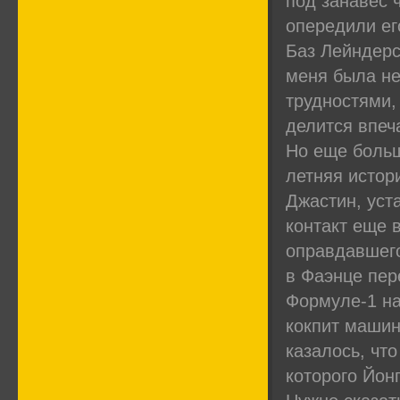
под занавес 
опередили ег
Баз Лейндерс
меня была не
трудностями,
делится впеч
Но еще больш
летняя истори
Джастин, ус
контакт еще 
оправдавшего
в Фаэнце пер
Формуле-1 на
кокпит машин
казалось, что
которого Йон