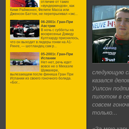
отличие от таких
«вундеркиндов», как
Кими Райкконен, Фелипе Масса или
Дженсон Баттон, не перепрыгивал «экс...
06-2001г. Гран-При
Австрии
В ночь с субботы на
воскресенье Дэвиду
Култхарду приснилось,
что он выходит в лидеры гонки на А1-
Ринге, — шотландец сам р...
05-2001г. Гран-При
Испании
Нет-нет, речь идет
вовсе не о Михаэле
Шумахере,
следующую ст
вылезающем после финиша Гран При
Испании из своего гоночного болида.
казался дело
«Бог...
Уилсон подпи
пилотом в с
совсем гоно
только...
«За мою карь