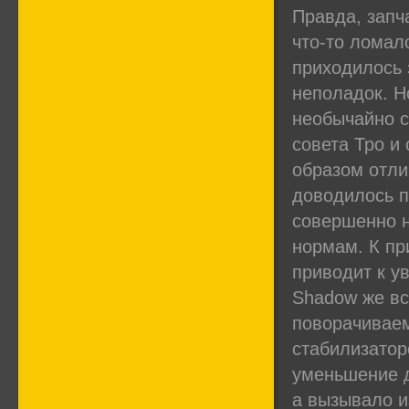
Правда, запч
что-то ломал
приходилось 
неполадок. Н
необычайно с
совета Тро и
образом отли
доводилось п
совершенно н
нормам. К пр
приводит к у
Shadow же вс
поворачиваем
стабилизатор
уменьшение 
а вызывало и