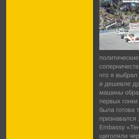
политические
соперничеств
что я выбрал
и дешевле др
машины образ
первых гонки
была готова 
признавался 
Embassy «Тен
щеголяли че