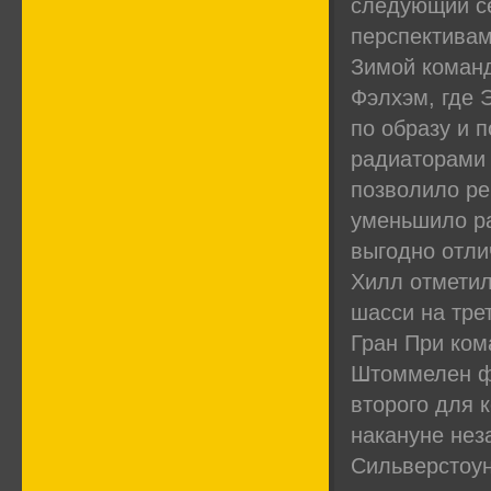
следующий се
перспективам
Зимой команд
Фэлхэм, где 
по образу и 
радиаторами 
позволило ре
уменьшило ра
выгодно отли
Хилл отметил
шасси на тре
Гран При ком
Штоммелен фи
второго для 
накануне нез
Сильверстоун