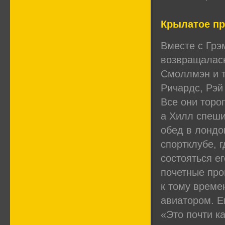
Крылатое пр
Вместе с Грэ
возвращалась 
Смоллмэн и т
Ричардс, Рэй
Все они торо
а Хилл спеши
обед в лонд
спортклубе, 
состояться е
почетные про
к тому време
авиатором. Е
«Это почти ка