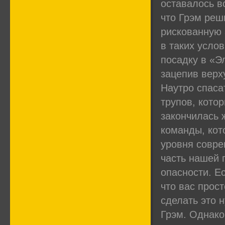
оставалось в
что Грэм реш
рискованную 
в таких услов
посадку в «Э
зацепив верх
Наутро спаса
трупов, кото
закончилась 
команды, кот
уровня совре
часть нашей 
опасности. Ес
что вас прос
сделать это 
Грэм. Однако