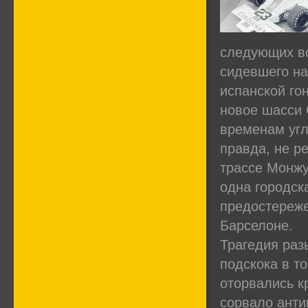
следующих во
сидевшего на
испанской го
новое шасси
временам угл
правда, не р
трассе Монжу
одна городск
предостереже
Барселоне.
Трагедия разы
подскока в т
оторвались к
сорвало анти