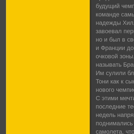
будущий чемп
команде самы
надежды Хилл
завоевал перв
но и был в с
и Франции до
очковой зоны.
называть Бра
Им сулили бл
Тони как к с
нового чемпи
С этими мечт
последние те
недель напря
поднимались 
самолета, чт