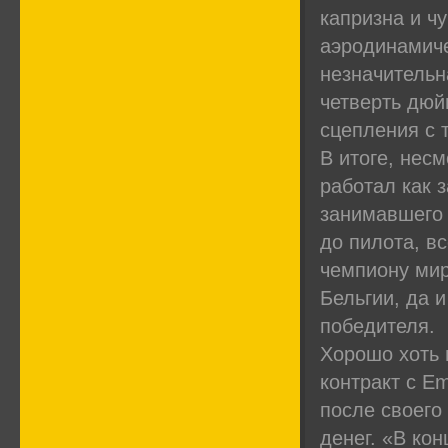
капризна и ч
аэродинамиче
незначительн
четверть дюй
сцепления с 
В итоге, нес
работал как з
занимавшего 
до пилота, в
чемпиону мир
Бельгии, да и
победителя.
Хорошо хоть 
контракт с Em
после своего
денег. «В ко