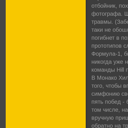
отбойник, по
фотографа. 
травмы. (Заб
таки не обош
погибнет в п
прототипов с
Формула-1, б
никогда уже 
команды Hill
В Монако Хил
того, чтобы 
симфонию сво
пять побед - 
том числе, н
вручную приш
обратно на т