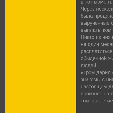
в тот момент,
Через нескол
была продана
вырученные с
выплаты комп
Никто из них
не один меся
расплатиться
обыденной жи
людей.
«Грэм дарил 
знакомы с ни
настоящим дл
произнес на 
том, какое м