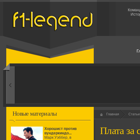
Команд
Исто
Г
1960-ые
Первые эксперименты
Новые материалы
Главная
Статьи
Плата за 
Хорошист против
вундеркиндо...
Марк Уэббер, в