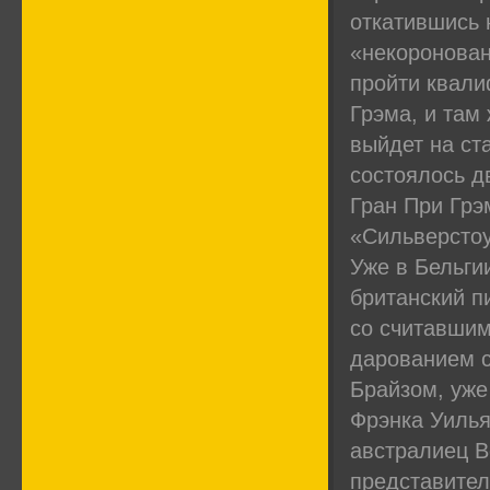
откатившись н
«некоронован
пройти квали
Грэма, и там
выйдет на ст
состоялось д
Гран При Грэ
«Сильверстоу
Уже в Бельги
британский п
со считавши
дарованием с
Брайзом, уже
Фрэнка Уилья
австралиец В
представител