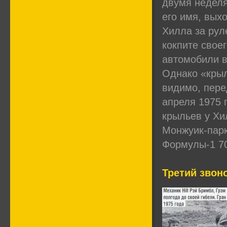
двумя неделя
его имя, вых
Хилла за рул
кокпите свое
автомобили в
Однако «крыл
видимо, пере
апреля 1975 
крыльев у Хи
Монжуик-парк
Формулы-1 70
Третий звон