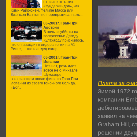
отличие от таких
«вундеркиндов», как
Кими Райкконен, Фелипе Масса или
Дженсон Баттон, не перепрыгивал «экс...
06-2001г. Гран-При
Австрии
В ночь с субботы на
воскресенье Дэвиду
Култхарду приснилось,
что он выходит в лидеры гонки на А1-
Ринге, — шотландец сам р...
05-2001г. Гран-При
Испании
Нет-нет, речь идет
вовсе не о Михаэле
Шумахере,
вылезающем после финиша Гран При
Плата за сча
Испании из своего гоночного болида.
«Бог...
Зимой 1972 г
компании Emba
дебютировавш
заявил на че
Graham Hill, 
решении двук