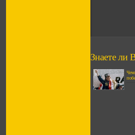
Знаете ли В
Чем
поб