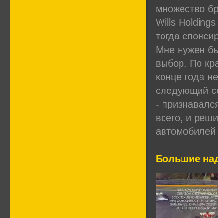
множество бр
Wills Holding
тогда спонси
Мне нужен бы
выбор. По кр
конце года н
следующий с
- признавался
всего, и реш
автомобилей
Большие на