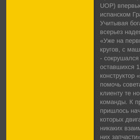
UOP) впервые
испанском Гр
Учитывая бог
всерьез наде
«Уже на перв
кругов, с ма
- сокрушался
оставшихся 1
конструктор 
помочь совет
клиенту те н
команды. К п
пришлось нач
которых двиг
никаких взаи
них запчасти»