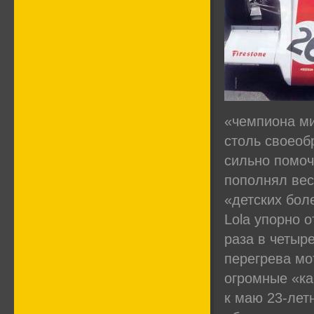
«чемпиона ми
столь своеоб
сильно помоч
пополнял вес
«детских бол
Lola упорно 
раза в четыр
перегрева мо
огромные «ка
к маю 23-лет