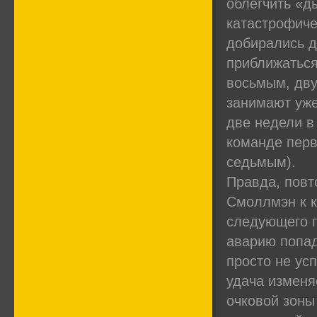
облегчить «д
катастрофиче
добирались д
приближаться
восьмым, дву
занимают уже
две недели в
команде перв
седьмым).
Правда, повто
Смоллмэн к к
следующего г
аварию попад
просто не ус
удача изменя
очковой зоны