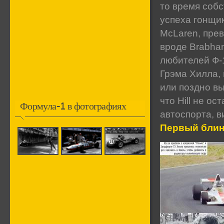
то время соб
успеха гонщик
McLaren, пре
вроде Brabha
любителей Ф-1
Грэма Хилла, 
или поздно вы
что Hill не о
Формула-1 в фотографиях
автоспорта, в
Первый бли