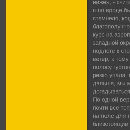
ниже», - счит
шло вроде бы
стемнело, ког
благополучно
курс на аэро
западной окр
подлете к ст
ветер, к тому
полосу густо
резко упала. 
дальше, мы 
догадываться
По одной вер
почти все то
на поле для 
близстоящие 