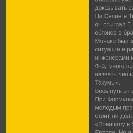
доказывать с
На Сепанге Т
он отыграл 5
обгонов в бр
Монако был э
ситуации и р
инженерами м
Ф-3, много п
назвать лишь
Такумы».
Весь путь от
При Формулы-
молодым пред
стоит ли дел
«Поначалу в 
Европе. Но я