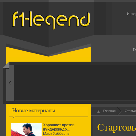
Исто
Г
1960-ые
Первые эксперименты
Новые материалы
Главная
Статьи
Стартов
Хорошист против
вундеркиндо...
Марк Уэббер, в