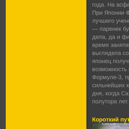
года. На асф
При Японии Ф
лучшего учен
— паренек бу
дела, да и ф
время заняти
выглядела со
японец получ
возможность 
Формуле-3, п
сильнейших к
дня, когда С
полутора лет.
Короткий пу