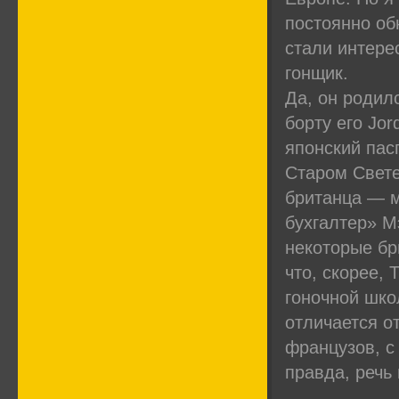
постоянно об
стали интере
гонщик.
Да, он родил
борту его Jo
японский пас
Старом Свете
британца — 
бухгалтер» М
некоторые бр
что, скорее,
гоночной шко
отличается о
французов, с
правда, речь 