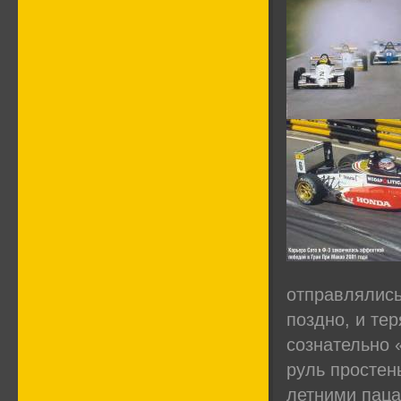
отправлялись
поздно, и те
сознательно 
руль простень
летними паца