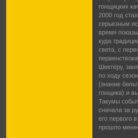
гонщицких ка
2000 год ста
серьезным ис
время показы
куда традици
света, с пер
первенствова
Шектеру, зан
по ходу сезо
(знание бель
гонщика) и в
Такумы событ
сначала за р
его первого 
прошло менее