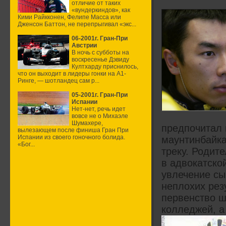
отличие от таких
«вундеркиндов», как
Кими Райкконен, Фелипе Масса или
Дженсон Баттон, не перепрыгивал «экс...
06-2001г. Гран-При
Австрии
В ночь с субботы на
воскресенье Дэвиду
Култхарду приснилось,
что он выходит в лидеры гонки на А1-
Ринге, — шотландец сам р...
05-2001г. Гран-При
Испании
Нет-нет, речь идет
вовсе не о Михаэле
Шумахере,
предпочитал
вылезающем после финиша Гран При
Испании из своего гоночного болида.
маунтинбайка
«Бог...
треку. Родит
в адвокатско
увлечение сы
неплохих рез
первенство ш
колледжей, а