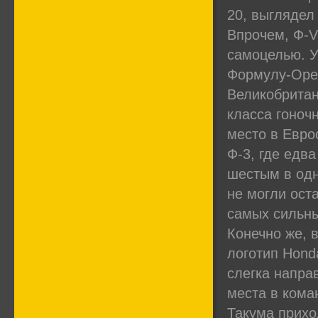
20, выглядел 
Впрочем, Ф-Va
самоцелью. У
Формулу-Opel
Великобритан
класса гоноч
место в Евро
Ф-3, где едв
шестым в одн
не могли ост
самых сильны
Конечно же, 
логотип Hond
слегка напра
места в кома
Такума прихо