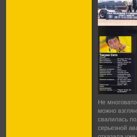
Не многовато
можно взглян
свалилась по
серьезной ав
отказала уже