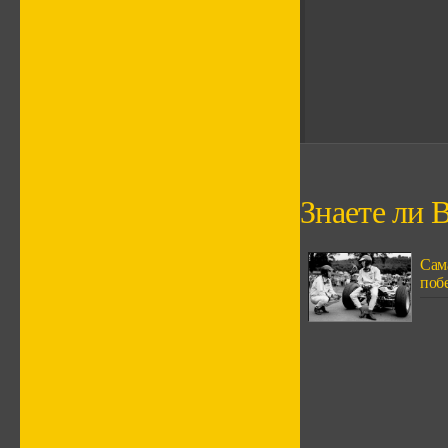
Знаете ли В
Сам
поб