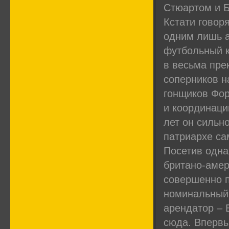
Стюартом и Б
Кстати говор
одним лишь а
футбольный к
в весьма пре
соперников н
гонщиков Фор
и координаци
лет он сильн
патриархе са
Посетив одна
британо-амер
совершенно п
номинальный 
арендатор – 
сюда. Впервы