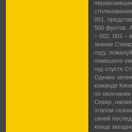
перевозившее
столкновения
001, предста
500 фунтов. 
– 002, 003 –
звание Стюар
году, пожалу
помешало ему
год спустя С
Однако затем
команде Кена
по окончании
Север, насме
этапом сезон
своей послед
конца звездн