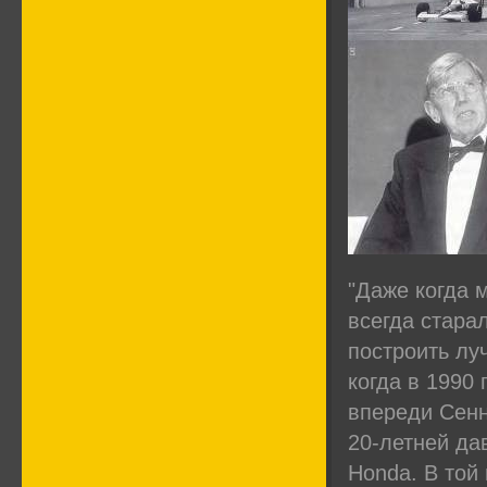
"Даже когда 
всегда стара
построить лу
когда в 1990 
впереди Сенн
20-летней да
Honda. В той