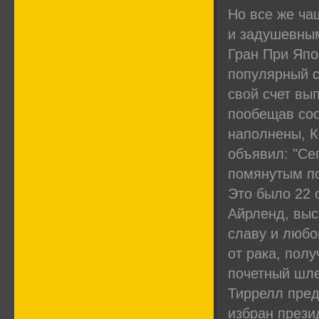
Но все же ча
и задушевным
Гран При Япо
популярный с
свой счет вы
пообещав соо
наполнены, К
объявил: "Се
помянутым по
Это было 22 
Айрленд, выс
славу и любо
от рака, пол
почетный шле
Тиррелл предп
избран прези