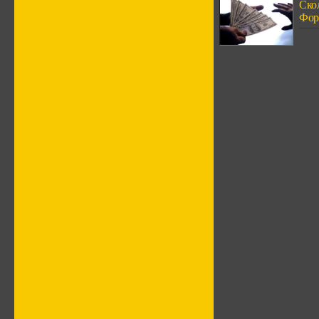
Ско
Фор