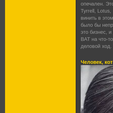
опечален. Эт
Tyrrell, Lotu
винить в этом
было бы непр
это бизнес, и
BAT на что-т
деловой ход.
Человек, ко