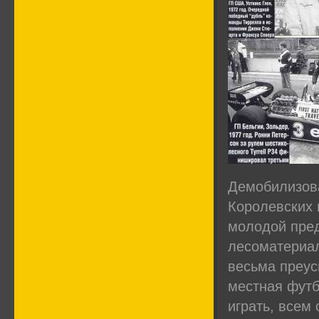
Демобилизова
Королевских 
молодой пред
лесоматериал
весьма преусп
местная футб
играть, всем