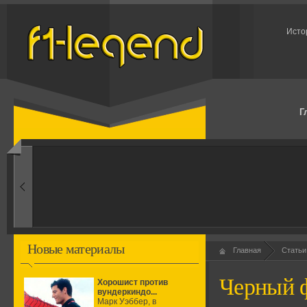
Исто
Г
1960-ые
Первые эксперименты
Новые материалы
Главная
Статьи
Черный ф
Хорошист против
вундеркиндо...
Марк Уэббер, в