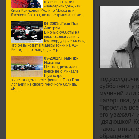
отличие от таких
«вундеркиндов», как
Кими Райкконен, Фелипе Масса или
Дженсон Баттон, не перепрыгивал «экс...
06-2001г. Гран-При
Австрии
В ночь с субботы на
воскресенье Дэвиду
Култхарду приснилось,
что он выходит в лидеры гонки на А1-
Ринге, — шотландец сам р...
05-2001г. Гран-При
Испании
Нет-нет, речь идет
вовсе не о Михаэле
Шумахере,
поджелудочно
вылезающем после финиша Гран При
Испании из своего гоночного болида.
субботним ут
«Бог...
мучений или 
наверняка, уш
Тиррелла все
его уважали и
"дядюшкой К
Такое отноше
обращении По