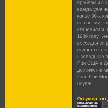
проблемы с у
всегда удачн
конце 80-х к
по своему ст
становилась 
1989 году Ке
восседая за 
недостатка п
Последнюю по
При США в Де
достижениями
Гран При Мон
неудач…
Он умер, но 