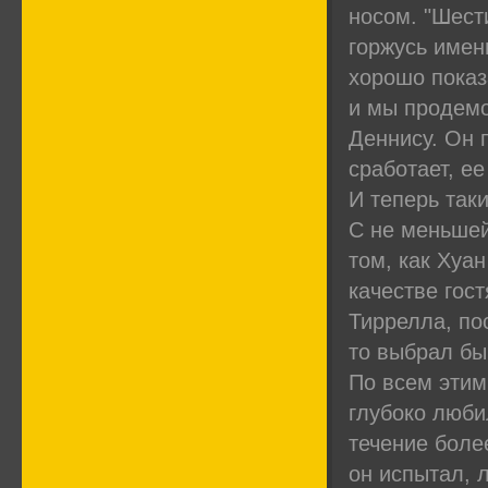
носом. "Шест
горжусь имен
хорошо показ
и мы продемо
Деннису. Он п
сработает, ее
И теперь так
С не меньшей
том, как Хуа
качестве гос
Тиррелла, по
то выбрал бы
По всем этим
глубоко люби
течение более
он испытал, 