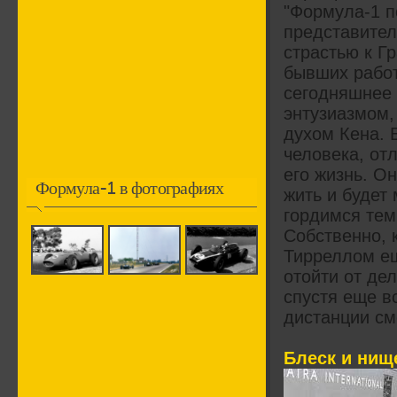
"Формула-1 п
представител
страстью к Гр
бывших работн
сегодняшнее 
энтузиазмом,
духом Кена. 
человека, от
его жизнь. Он
Формула-1 в фотографиях
жить и будет
гордимся тем
Собственно, 
Тирреллом ещ
отойти от де
спустя еще вс
дистанции см
Блеск и нище