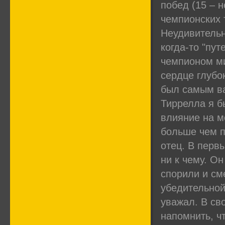
побед (15 – н
чемпионских т
Неудивительн
когда-то "пу
чемпионом ми
сердце глубо
был самым ва
Тиррелла я бы
влияние на 
больше чем п
отец. В перв
ни к чему. О
спорили и см
убедительной
уважал. В св
напомнить, ч