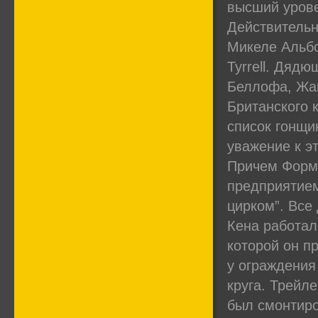
высший урове
Действительн
Микеле Альбо
Tyrrell. Дяд
Беллофа, Жан
Британского 
список гонщи
уважение к э
Причем Форму
предприятие
цирком”. Все
Кена работал
которой он п
у ограждения
круга. Трейл
был смонтиро