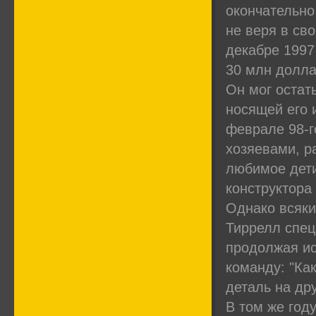
окончательно
не веря в св
декабре 1997
30 млн долла
Он мог остат
носящей его 
феврале 98-г
хозяевами, ра
любимое дети
конструктора
Однако всяки
Тиррелл спец
продолжая ис
команду: "Ка
деталь на др
В том же год