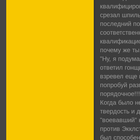
квалифициров
срезал шпиль
последний по
соответствен
квалификацио
почему же ты
"Ну, я подума
ответил гонщи
взревел еще 
попробуй раз
порядочное!!!
Когда было н
твердость и 
"воевавший” 
против Экклс
был способен