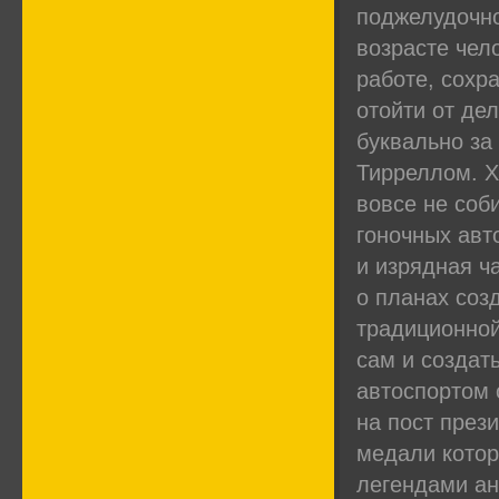
поджелудочно
возрасте чел
работе, сохр
отойти от дел
буквально за
Тирреллом. Х
вовсе не соб
гоночных авт
и изрядная ч
о планах соз
традиционной
сам и создат
автоспортом 
на пост през
медали котор
легендами ан