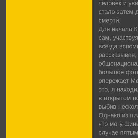
человек и ув
стало затем 
смерти.
Для начала К
сам, участву
всегда вспом
рассказывая,
общенационал
большое фото
опережает Мо
это, я наход
в открытом п
выбив нескол
Однако из пи
что могу фи
случае пятым