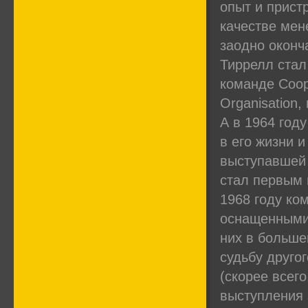
опыт и прист
качестве мен
заодно оконч
Тиррелл стал
команде Coope
Organisation
А в 1964 год
в его жизни 
выступавшей 
стал первым 
1968 году ко
оснащенными 
них в больш
судьбу друго
(скорее всего
выступления 