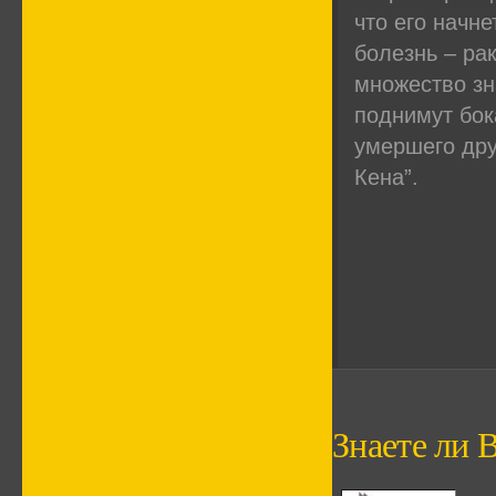
что его начн
болезнь – рак
множество зн
поднимут бок
умершего дру
Кена”.
Знаете ли В