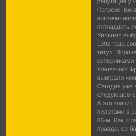
репутация у 
Патрезе. Во-
англичанином
пятнадцать л
Уильямс выбр
1992 года со
титул. Впроч
соперниками 
Железного Фр
выиграли чем
Сегодня уже м
следующем се
А это значит,
пилотами в се
86-м. Как и п
правда, ее б