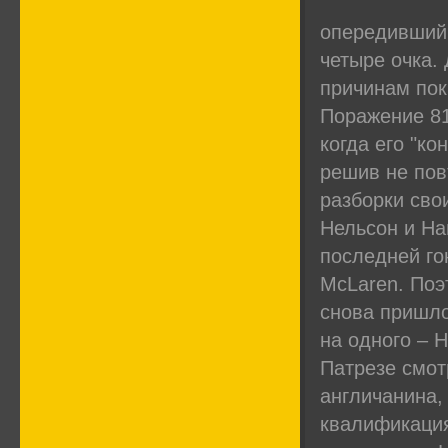
опередивший 
четыре очка.
причинам пок
Поражение 81
когда его "к
решив не пов
разборки сво
Нельсон и На
последней го
McLaren. Поэт
снова пришлос
на одного – 
Патрезе смот
англичанина,
квалификация