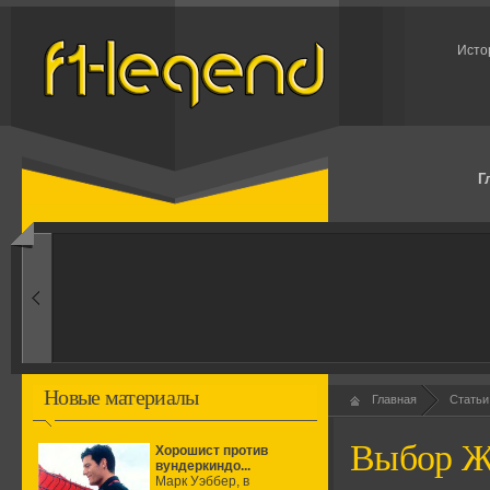
Исто
Г
1960-ые
Первые эксперименты
Новые материалы
Главная
Статьи
Выбор Ж
Хорошист против
вундеркиндо...
Марк Уэббер, в