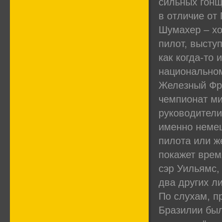
сильных гонщ
в отличие от
Шумахер – хо
пилот, выступ
как когда-то
национальном
Железный Фрэ
чемпионат ми
руководители
именно немец
пилота или ж
покажет врем
сэр Уильямс,
два других л
По слухам, п
Бразилии был