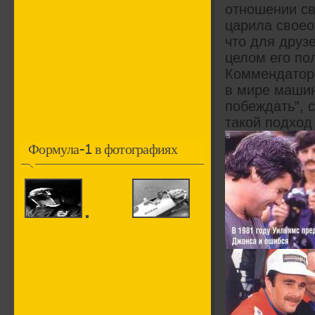
отношении св
царила своео
что для друз
целом его по
Коммендаторе
в мире машин
побеждать”, 
такой подход
Формула-1 в фотографиях