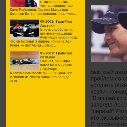
отличие от таких
«вундеркиндов», как
Кими Райкконен, Фелипе Масса или
Дженсон Баттон, не перепрыгивал «экс...
06-2001г. Гран-При
Австрии
В ночь с субботы на
воскресенье Дэвиду
Култхарду приснилось,
что он выходит в лидеры гонки на А1-
Ринге, — шотландец сам р...
05-2001г. Гран-При
Испании
Нет-нет, речь идет
вовсе не о Михаэле
Шумахере,
быстрый авто
вылезающем после финиша Гран При
Испании из своего гоночного болида.
проблем со с
«Бог...
уступить пози
хозяин коман
"В нашей ком
заявлял пере
"первый” Рал
кто оказывае
С момента о