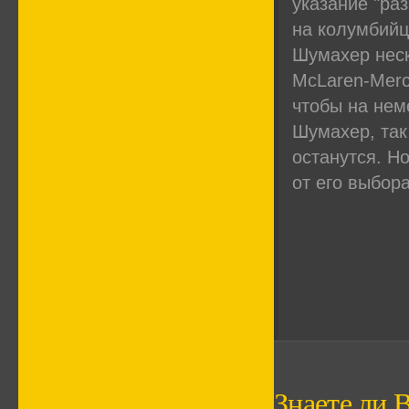
указание "ра
на колумбийца
Шумахер неск
McLaren-Merc
чтобы на нем
Шумахер, так 
останутся. Н
от его выбор
Знаете ли В