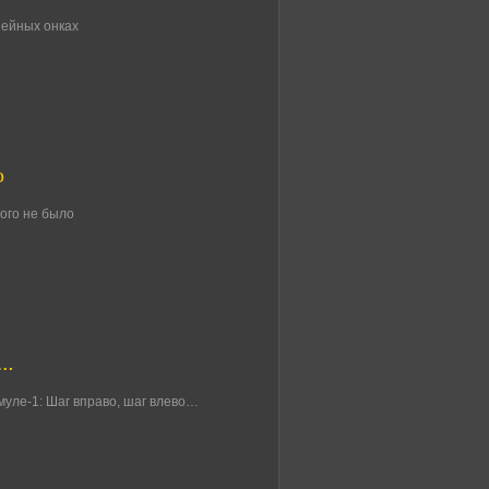
иейных онках
о
рого не было
о…
уле-1: Шаг вправо, шаг влево…