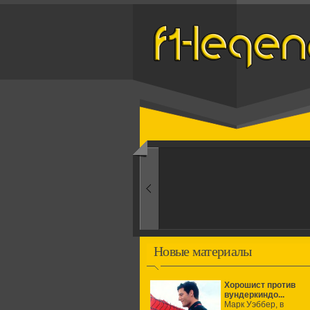
Назад
1960-ые
Первые эксперименты
Новые материалы
Хорошист против
вундеркиндо...
Марк Уэббер, в