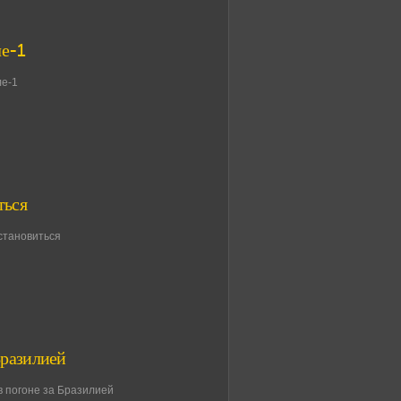
е-1
ле-1
ться
становиться
Бразилией
в погоне за Бразилией