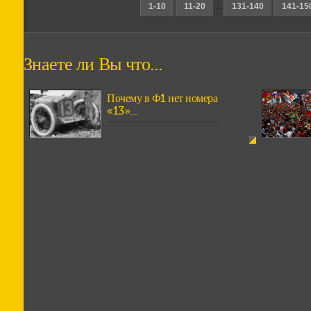
1-10
11-20
...
131-140
141-15
Знаете ли Вы что...
Почему в Ф1 нет номера
«13»...