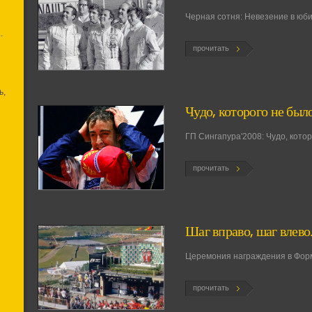
Черная сотня: Невезение в юб
.
прочитать
ь,
Чудо, которого не был
ГП Сингапура'2008: Чудо, кото
прочитать
Шаг вправо, шаг влев
Церемония награждения в Форм
прочитать