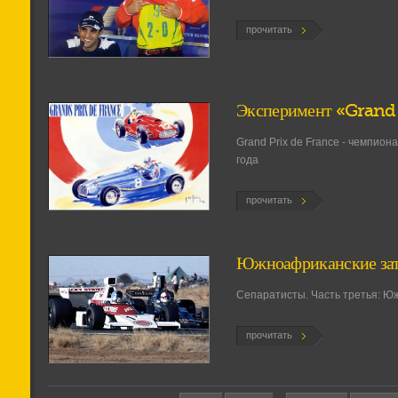
прочитать
Эксперимент «Grand 
Grand Prix de France - чемпио
года
прочитать
Южноафриканские за
Сепаратисты. Часть третья: Ю
прочитать