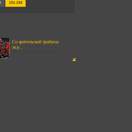
0
151-158
Со зрительской трибуны
за р...