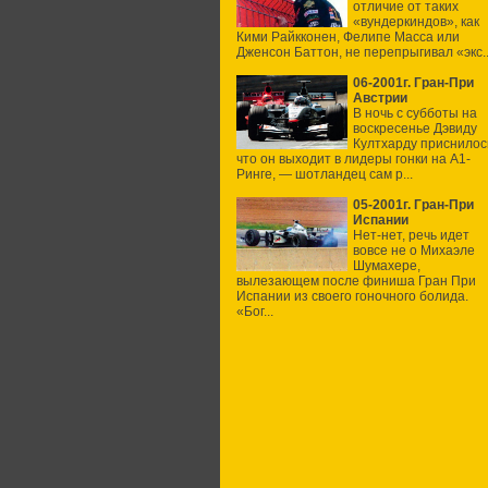
отличие от таких
«вундеркиндов», как
Кими Райкконен, Фелипе Масса или
Дженсон Баттон, не перепрыгивал «экс..
06-2001г. Гран-При
Австрии
В ночь с субботы на
воскресенье Дэвиду
Култхарду приснилос
что он выходит в лидеры гонки на А1-
Ринге, — шотландец сам р...
05-2001г. Гран-При
Испании
Нет-нет, речь идет
вовсе не о Михаэле
Шумахере,
вылезающем после финиша Гран При
Испании из своего гоночного болида.
«Бог...