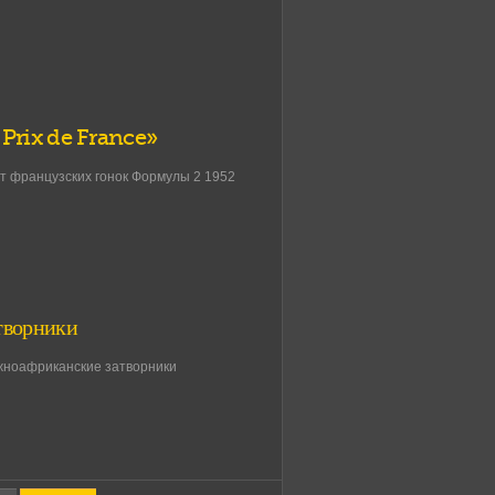
Prix de France»
нат французских гонок Формулы 2 1952
творники
жноафриканские затворники