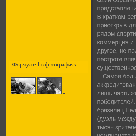
представлени
В кратком ре
приоткрыв дл
рядом спорти
коммерция и 
другое, не п
пестроте впе
Формула-1 в фотографиях
существенное
...Самое бол
аккредитован
лишь часть ж
победителей.
бразилец Нел
(дуэль между
тысяч зрител
чемпионата м