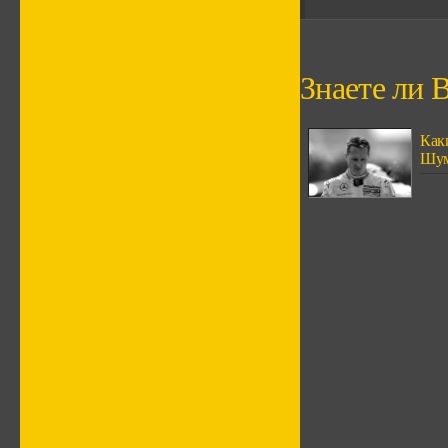
Знаете ли В
Как
Шум