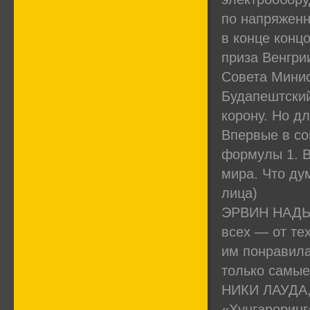
по напряженн
в конце конц
приза Венгри
Совета Минис
Будапештский
корону. Но дл
Впервые в со
формулы 1. В
мира. Что ду
лица)
ЭРВИН НАДЬ, 
всех — от те
им понравила
только самые
НИКИ ЛАУДА, 
«Хунгароринг