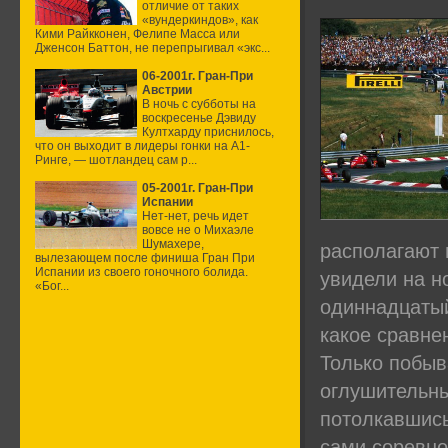
отличие от таких
«вундеркиндов», как
Кими Райкконен, Фелипе Масса или
Дженсон Баттон, не перепрыгивал «экс...
06-2001г. Гран-При
Австрии
В ночь с субботы на
воскресенье Дэвиду
Култхарду приснилось,
что он выходит в лидеры гонки на А1-
Ринге, — шотландец сам р...
05-2001г. Гран-При
Испании
Нет-нет, речь идет
вовсе не о Михаэле
Шумахере,
располагают 
вылезающем после финиша Гран При
Испании из своего гоночного болида.
увидели на н
«Бог...
одиннадцатый
какое сравне
Только побыва
оглушительн
потолкавшись
сами соревно