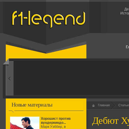
Де
Исто
Г
1960-ые
Первые эксперименты
Новые материалы
Главная
Статьи
Дебют Х
Хорошист против
вундеркиндо...
Марк Уэббер, в