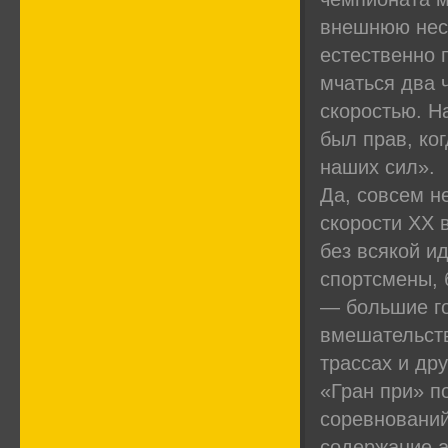
внешнюю несх
естественно 
мчаться два 
скоростью. Н
был прав, ко
наших сил».
Да, совсем н
скорости XX 
без всякой и
спортсмены, 
— большие го
вмешательств
трассах и др
«Гран при» п
соревнований
содержание а