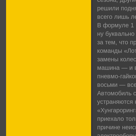
решили подня
всего лишь л
В формуле 1 
ну буквально
за тем, что 
команды «Лот
замены колес
машина — и в
пневмо-гайков
восьми — все
Автомобиль с
устраняются 
«Хунгароринг
приехало тол
причине неис
электрообору