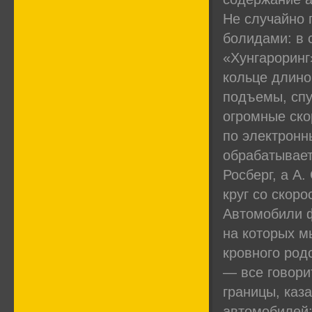
Не случайно 
болидами: в 
«Хунгароринг
кольце длино
подъемы, спу
огромные ско
по электрон
обрабатывает
Росберг, а А
круг со скоро
Автомобили ф
на которых м
кровного род
— все говори
границы, каз
автомобилей: