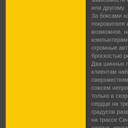
или другому.
За боксами к
покровителя 
возможное, н
компьютерами
огромные авт
броскостью р
Два шинных г
клиентам наб
сверхжестким
совсем непро
только в скор
сердце на тр
градусов раз
на трассе Се
сезона, друг