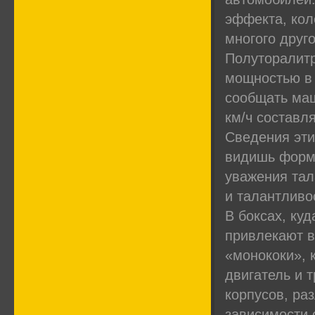
эффекта, кол
многого друго
Полуторалит
мощностью в 
сообщать маш
км/ч составля
Сведения эти
видишь форму
уважения тал
и талантливо
В боксах, ку
привлекают в
«монококи», 
двигатель и 
корпусов, ра
зависимости 