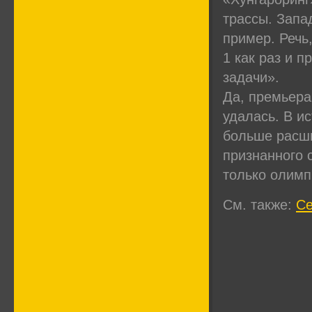
трассы. Запа
пример. Речь
1 как раз и 
задачи».
Да, премьера
удалась. В и
больше расши
признанного 
только олим
См. также:
Се