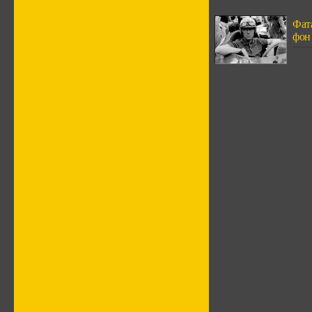
Фат
фон 