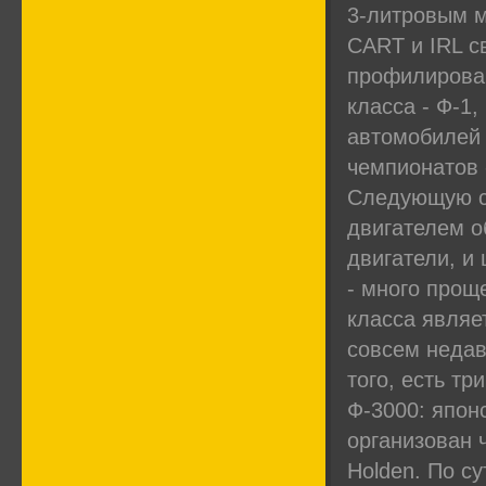
3-литровым м
CART и IRL с
профилирован
класса - Ф-1,
автомобилей 
чемпионатов 
Следующую ст
двигателем о
двигатели, и
- много прощ
класса являе
совсем недав
того, есть т
Ф-3000: японс
организован 
Holden. По с