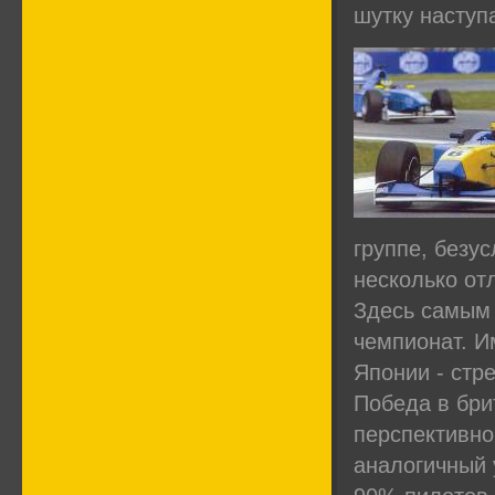
шутку наступ
группе, безу
несколько от
Здесь самым
чемпионат. Им
Японии - стр
Победа в бри
перспективно
аналогичный 