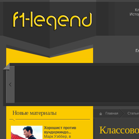
Кл
Исто
Г
1960-ые
Первые эксперименты
Новые материалы
Главная
Статьи
Классово
Хорошист против
вундеркиндо...
Марк Уэббер, в