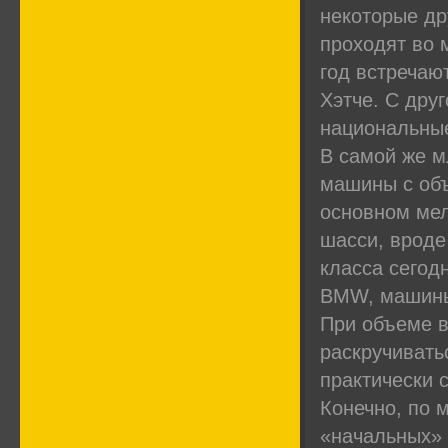
некоторые др
проходят во 
год встречаю
Хэтче. С дру
национальные
В самой же м
машины с объ
основном мел
шасси, вроде
класса сегод
BMW, машины
При объеме в
раскручиватьс
практически с
Конечно, по 
«начальных» 