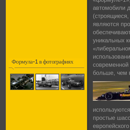
автомобили д
(строящиеся, 
являются про
обеспечивают
уникальных к
«либеральном
использовани
Формула-1 в фотографиях
современной 
больше, чем 
используются
простые шасс
европейского