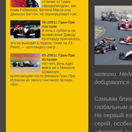
отличие от таких
«вундеркиндов», как
Кими Райкконен, Фелипе Масса или
Дженсон Баттон, не перепрыгивал «экс...
06-2001г. Гран-При
Австрии
В ночь с субботы на
воскресенье Дэвиду
Култхарду приснилось,
что он выходит в лидеры гонки на А1-
Ринге, — шотландец сам р...
05-2001г. Гран-При
Испании
Нет-нет, речь идет
вовсе не о Михаэле
Шумахере,
нелегко. Не
вылезающем после финиша Гран При
Испании из своего гоночного болида.
добираются 
«Бог...
Самыми близк
глобальным а
На первый вз
серий, особе
«формуле-1»,