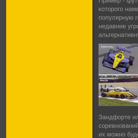
Пример - фут
которого нам
популярную г
недавние угр
альтернативн
Зандфорте ил
соревнований
их можно буд