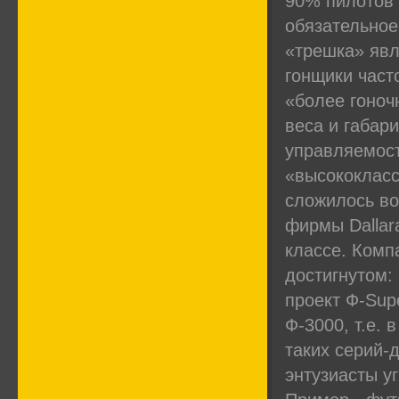
90% пилотов
обязательное
«трешка» явл
гонщики част
«более гоноч
веса и габар
управляемост
«высококласс
сложилось во
фирмы Dallar
классе. Комп
достигнутом: 
проект Ф-Sup
Ф-3000, т.е. 
таких серий-
энтузиасты у