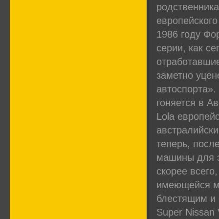
родственник
европейского
1986 году Фо
серии, как с
отработавшие
заметно уце
автоспорта».
гоняется в А
Lola европей
австралийски
теперь, посл
машины для э
скорее всего
имеющейся мо
блестящим и
Super Nissan