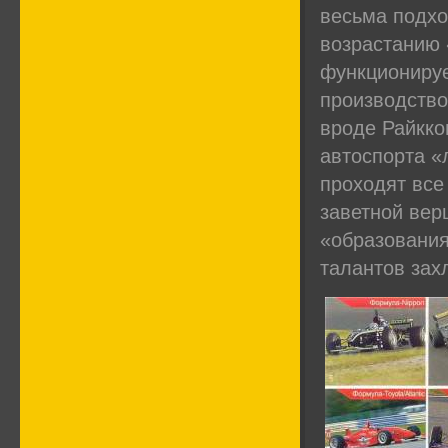
весьма подхо
возрастанию 
функционируе
производство
вроде Райкко
автоспорта «
проходят все
заветной вер
«образования
талантов зах