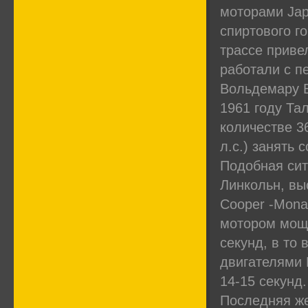
моторами Jap 
спиртового г
трассе приве
работали с п
Вольдемару Б
1961 году Та
количестве 3
л.с.) занять 
Подобная сит
Линкольн, вы
Cooper -Mona
мотором мощн
секунд, в то 
двигателями Г
14-15 секунд
Последняя же