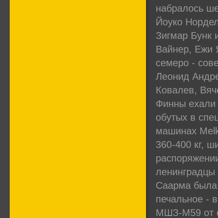
набралось ше
Йоуко Нордел
Зигмар Бунк 
Вайнер, Ежи 
семеро - сов
Леонид Андре
Ковалев, Вяч
Финны ехали н
обутых в спе
машинах Melku
360-400 кг, ш
распоряжении
ленинградцы и
Саарма была 
печальное - 
МШЗ-М59 от 