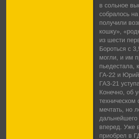
в сольное вы
собралось на
получили воз
кошку», «род
из шести пер
Бороться с 3
могли, и им 
пьедестала, 
ГА-22 и Юрий
ГАЗ-21 уступ
Конечно, об 
техническом 
мечтать, но 
дальнейшего 
вперед. Уже 
приобрел в Г