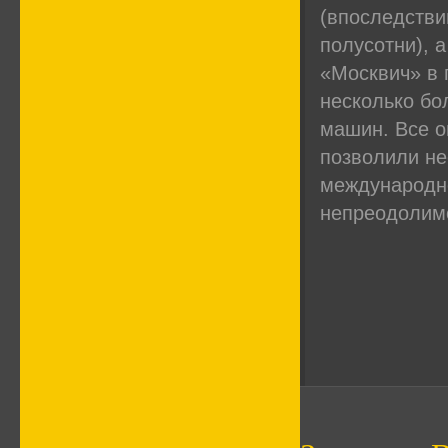
(впоследстви
полусотни), 
«Москвич» в 
несколько бо
машин. Все о
позволили не
международно
непреодолим