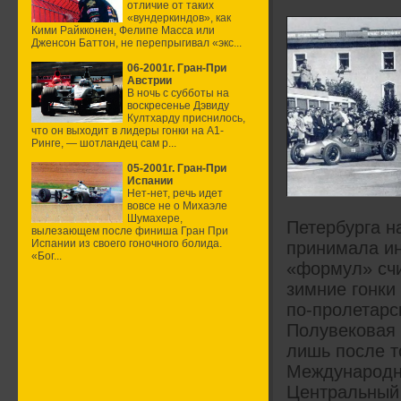
отличие от таких
«вундеркиндов», как
Кими Райкконен, Фелипе Масса или
Дженсон Баттон, не перепрыгивал «экс...
06-2001г. Гран-При
Австрии
В ночь с субботы на
воскресенье Дэвиду
Култхарду приснилось,
что он выходит в лидеры гонки на А1-
Ринге, — шотландец сам р...
05-2001г. Гран-При
Испании
Нет-нет, речь идет
вовсе не о Михаэле
Шумахере,
Петербурга н
вылезающем после финиша Гран При
Испании из своего гоночного болида.
принимала ин
«Бог...
«формул» счи
зимние гонки
по-пролетарск
Полувековая 
лишь после т
Международн
Центральный 