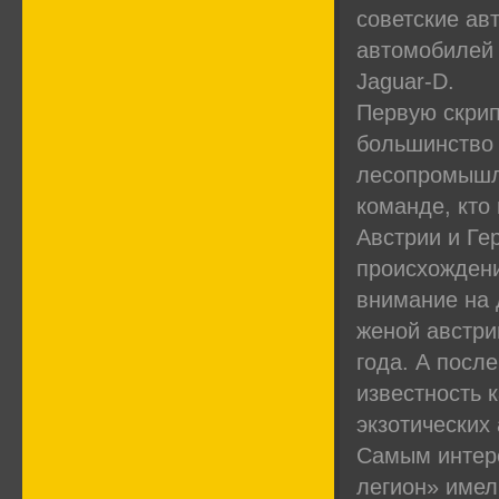
советские ав
автомобилей 
Jaguar-D.
Первую скрип
большинство 
лесопромышле
команде, кто
Австрии и Ге
происхождени
внимание на 
женой австри
года. А посл
известность 
экзотических
Самым интере
легион» имел