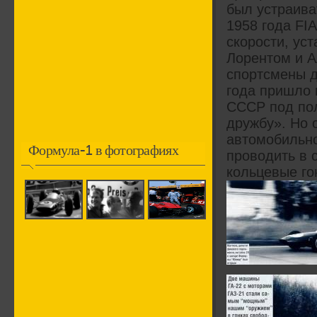
был устраива
1958 года FI
скорости, ус
Лорентом и А
спортсмены д
года пришло 
СССР под по
дружбу». Но 
автомобильно
Формула-1 в фотографиях
проводить в 
кольцевые го