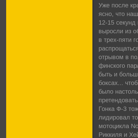
Уже после кр
ясно, что на
12-15 секунд 
выросли из 
в трех-пяти 
распрощаться
отрывом в по
финского па
быть и больш
боксах... чт
было настоль
претендовать
Гонка Ф-3 то
лидировал то
мотоцикла Nor
Риккиля и Хе