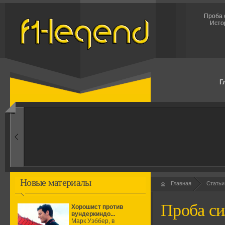
Проба 
Исто
Г
1960-ые
Первые эксперименты
Новые материалы
Главная
Статьи
Проба си
Хорошист против
вундеркиндо...
Марк Уэббер, в