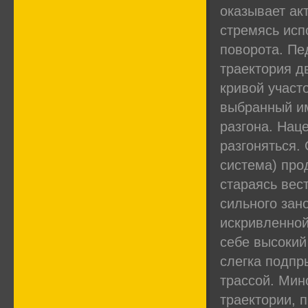
оказывает ак
стремясь исп
поворота. Пе
траектория д
кривой участ
выбранный и
разгона. Нац
разгоняться.
система) про
стараясь вес
сильного зан
искривленной
себе высокий
слегка подпр
трассой. Мин
траектории, п