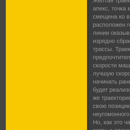
Желтая траек
апекс, точка
смещена ко в
расположен г
линии оказыв
изрядно сбра
трассы. Трае
предпочтител
скорости маш
лучшую скоро
начинать ран
будет реализ
же траектори
свою позицию
неугомонного
Но, как это 