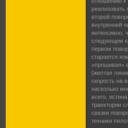
отношению к 
реализовать 
второй повор
внутренней ч
интенсивно, ч
следующем кр
первом повор
старается ко
«прошивая» в
(желтая лини
скорость на 
насколько мн
всего, истин
траектории с
связки повор
техники пило