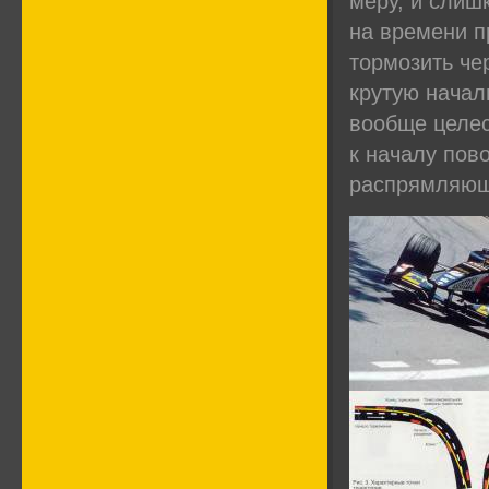
меру, и слиш
на времени п
тормозить че
крутую начал
вообще целес
к началу пов
распрямляющ