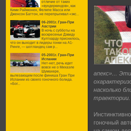
отличие от таких
«вундеркиндов», как
Кими Райкконен, Фелипе Масса или
Дженсон Баттон, не перепрыгивал «экс...
06-2001г. Гран-При
Австрии
В ночь с субботы на
воскресенье Дэвиду
Култхарду приснилось,
что он выходит в лидеры гонки на А1-
Ринге, — шотландец сам р...
05-2001г. Гран-При
Испании
Нет-нет, речь идет
вовсе не о Михаэле
Шумахере,
апекс»... Э
вылезающем после финиша Гран При
Испании из своего гоночного болида.
охарактериз
«Бог...
насколько бл
траектории.
Инстинктивно 
гоночный авт
на самом дел