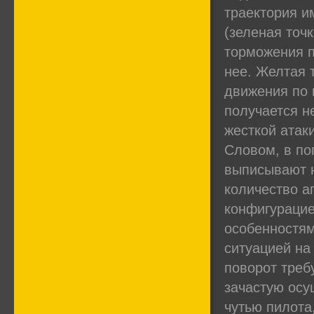
траектория и
(зеленая точ
торможения п
нее. Желтая т
движения по 
получается н
жесткой атак
Словом, в по
выписывают н
количество а
конфигурацие
особенностям
ситуацией на
поворот треб
зачастую осу
чутью пилота