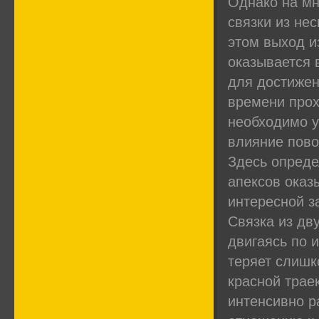
Однако на мн
связки из не
этом выход и
оказывается 
для достиже
времени прох
необходимо у
влияние пово
Здесь опред
апексов оказ
интересной з
Связка из дву
двигаясь по 
теряет слишк
красной трае
интенсивно р