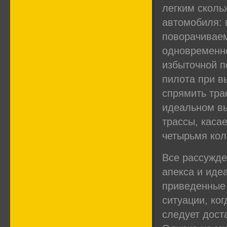
легким сколь
автомобиля: 
поворачиваем
одновременно
избыточной п
пилота при в
спрямить тра
идеальном в
трассы, каса
четырьмя кол
Все рассужде
апекса и иде
приведенные 
ситуации, ко
следует дост