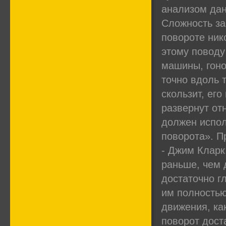
анализом дан
Сложность за
повороте ник
этому поводу
машины, гоно
точно вдоль т
скользит, его
развернут от
должен испол
поворота». П
- Джим Кларк
раньше, чем 
достаточно г
им полностью
движения, ка
поворот дост