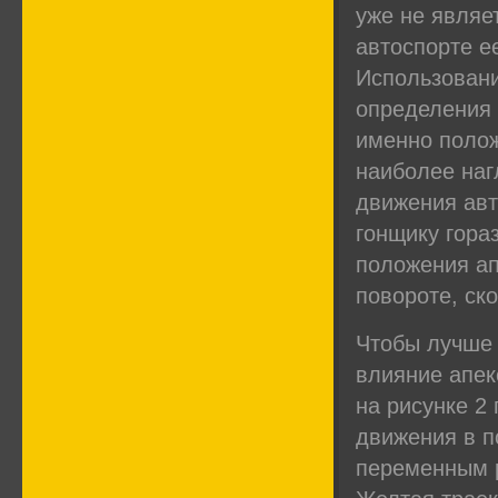
уже не являе
автоспорте е
Использовани
определения 
именно полож
наиболее наг
движения авт
гонщику гора
положения ап
повороте, ск
Чтобы лучше
влияние апек
на рисунке 2
движения в п
переменным 