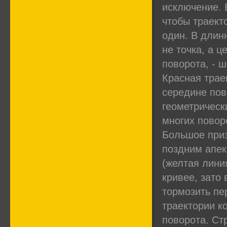
исключение. 
чтобы траект
один. В длин
не точка, а 
поворота, - ш
Красная трае
середине пов
геометрическ
многих повор
Большое приз
поздним апек
(желтая лини
кривее, зато
тормозить пе
траектории к
поворота. Стр