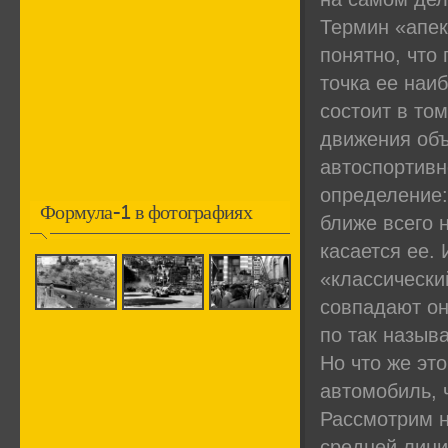
Термин «апек
понятно, что 
точка ее наи
состоит в том
движения объ
автоспортивн
определение:
Формула-1 в фотографиях
ближе всего 
касается ее. 
«классически
совпадают он
по так назыв
Но что же эт
автомобиль, 
Рассмотрим н
средней лини