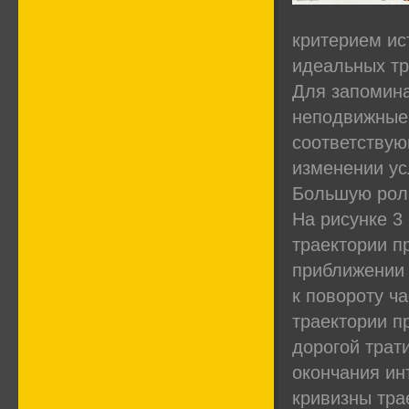
критерием ис
идеальных тр
Для запомина
неподвижные 
соответствую
изменении у
Большую роль
На рисунке 3
траектории п
приближении 
к повороту ч
траектории п
дорогой трат
окончания ин
кривизны тра