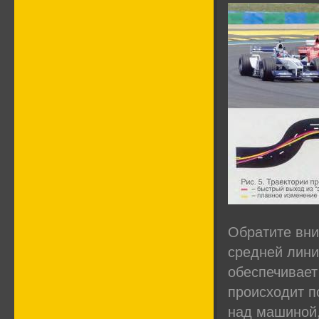
Обратите вни
средней лини
обеспечивает
происходит п
над машиной,