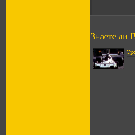
Знаете ли В
Ope