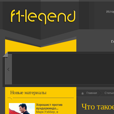
Исто
Г
1960-ые
Первые эксперименты
Новые материалы
Главная
Статьи
Что тако
Хорошист против
вундеркиндо...
Марк Уэббер, в