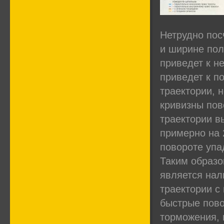
Нетрудно пос
и ширине пол
приведет к н
приведет к п
траектории, н
кривизны пов
траектории в
примерно на 
повороте упад
Таким образо
является нал
траектории с
быстрые пово
торможения, м