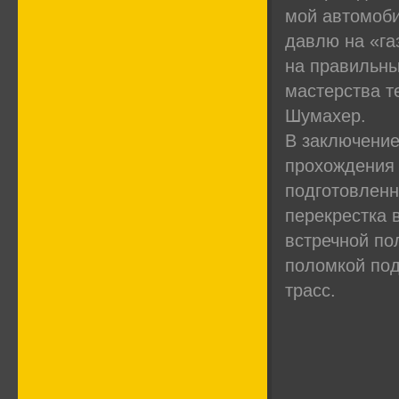
мой автомоби
давлю на «га
на правильны
мастерства т
Шумахер.
В заключение
прохождения 
подготовленн
перекрестка в
встречной по
поломкой под
трасс.