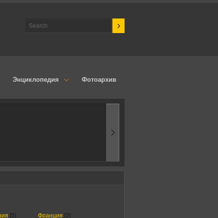
Энциклопедия
Фотоархив
1970-ые
Эпоха аэродинамик
ния
[5]
Франция
[3]