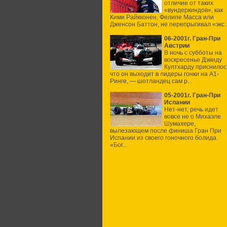
отличие от таких
«вундеркиндов», как
Кими Райкконен, Фелипе Масса или
Дженсон Баттон, не перепрыгивал «экс..
06-2001г. Гран-При
Австрии
В ночь с субботы на
воскресенье Дэвиду
Култхарду приснилос
что он выходит в лидеры гонки на А1-
Ринге, — шотландец сам р...
05-2001г. Гран-При
Испании
Нет-нет, речь идет
вовсе не о Михаэле
Шумахере,
вылезающем после финиша Гран При
Испании из своего гоночного болида.
«Бог...