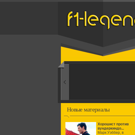
Назад
1960-ые
Первые эксперименты
Новые материалы
Хорошист против
вундеркиндо...
Марк Уэббер, в