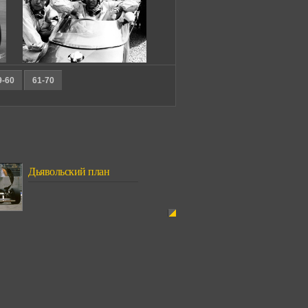
9-60
61-70
Дьявольский план