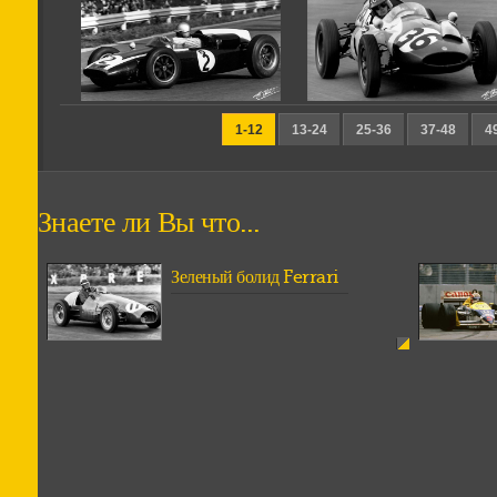
1-12
13-24
25-36
37-48
4
Знаете ли Вы что...
Зеленый болид Ferrari