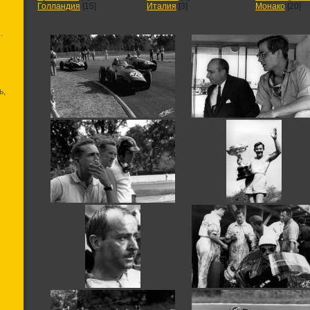
Голландия
[15]
Италия
[3]
Монако
[20]
.
ь,