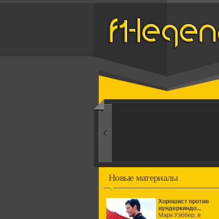
Назад
1960-ые
Первые эксперименты
Новые материалы
Хорошист против
вундеркиндо...
Марк Уэббер, в