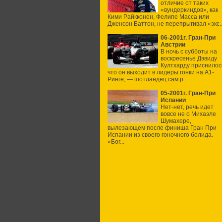
отличие от таких
«вундеркиндов», как
Кими Райкконен, Фелипе Масса или
Дженсон Баттон, не перепрыгивал «экс..
06-2001г. Гран-При
Австрии
В ночь с субботы на
воскресенье Дэвиду
Култхарду приснилос
что он выходит в лидеры гонки на А1-
Ринге, — шотландец сам р...
05-2001г. Гран-При
Испании
Нет-нет, речь идет
вовсе не о Михаэле
Шумахере,
вылезающем после финиша Гран При
Испании из своего гоночного болида.
«Бог...