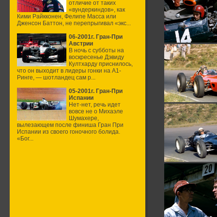
отличие от таких
«вундеркиндов», как
Кими Райкконен, Фелипе Масса или
Дженсон Баттон, не перепрыгивал «экс...
06-2001г. Гран-При
Австрии
В ночь с субботы на
воскресенье Дэвиду
Култхарду приснилось,
что он выходит в лидеры гонки на А1-
Ринге, — шотландец сам р...
05-2001г. Гран-При
Испании
Нет-нет, речь идет
вовсе не о Михаэле
Шумахере,
вылезающем после финиша Гран При
Испании из своего гоночного болида.
«Бог...