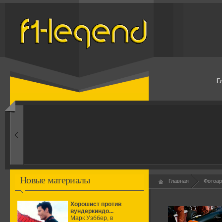
Г
1960-ые
Первые эксперименты
Новые материалы
Главная
Фотоар
Хорошист против
вундеркиндо...
Марк Уэббер, в