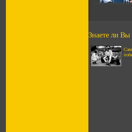
Знаете ли Вы ч
Сам
поб