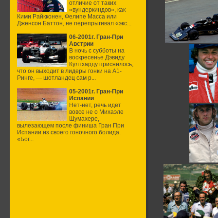
отличие от таких
«вундеркиндов», как
Кими Райкконен, Фелипе Масса или
Дженсон Баттон, не перепрыгивал «экс...
06-2001г. Гран-При
Австрии
В ночь с субботы на
воскресенье Дэвиду
Култхарду приснилось,
что он выходит в лидеры гонки на А1-
Ринге, — шотландец сам р...
05-2001г. Гран-При
Испании
Нет-нет, речь идет
вовсе не о Михаэле
Шумахере,
вылезающем после финиша Гран При
Испании из своего гоночного болида.
«Бог...