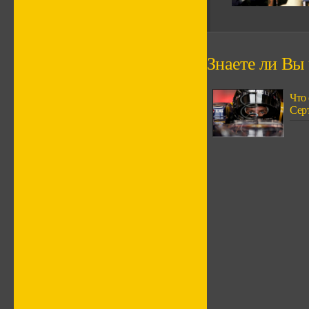
Знаете ли Вы ч
Что 
Серт