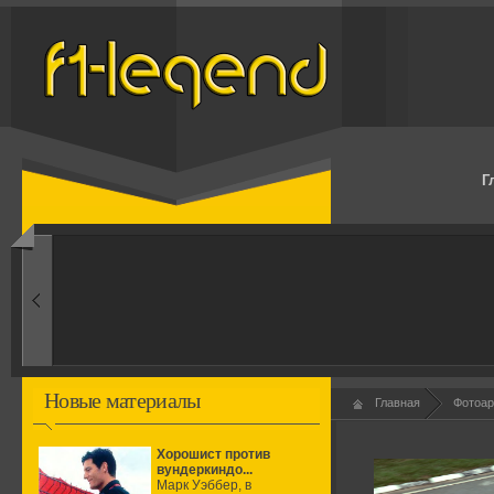
Г
1960-ые
Первые эксперименты
Новые материалы
Главная
Фотоар
Хорошист против
вундеркиндо...
Марк Уэббер, в