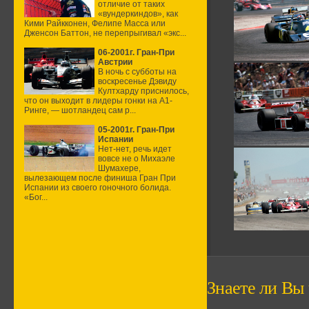
отличие от таких
«вундеркиндов», как
Кими Райкконен, Фелипе Масса или
Дженсон Баттон, не перепрыгивал «экс...
06-2001г. Гран-При
Австрии
В ночь с субботы на
воскресенье Дэвиду
Култхарду приснилось,
что он выходит в лидеры гонки на А1-
Ринге, — шотландец сам р...
05-2001г. Гран-При
Испании
Нет-нет, речь идет
вовсе не о Михаэле
Шумахере,
вылезающем после финиша Гран При
Испании из своего гоночного болида.
«Бог...
Знаете ли Вы ч