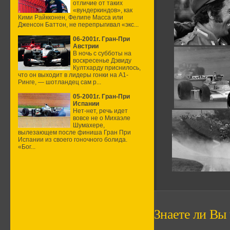
отличие от таких
«вундеркиндов», как
Кими Райкконен, Фелипе Масса или
Дженсон Баттон, не перепрыгивал «экс...
06-2001г. Гран-При
Австрии
В ночь с субботы на
воскресенье Дэвиду
Култхарду приснилось,
что он выходит в лидеры гонки на А1-
Ринге, — шотландец сам р...
05-2001г. Гран-При
Испании
Нет-нет, речь идет
вовсе не о Михаэле
Шумахере,
вылезающем после финиша Гран При
Испании из своего гоночного болида.
«Бог...
Знаете ли Вы ч