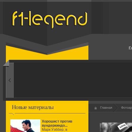
Г
1950-ые
Рождение формулы
Новые материалы
Главная
Фотоар
Хорошист против
вундеркиндо...
Марк Уэббер, в