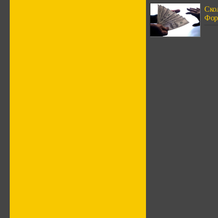
Ско
Фор