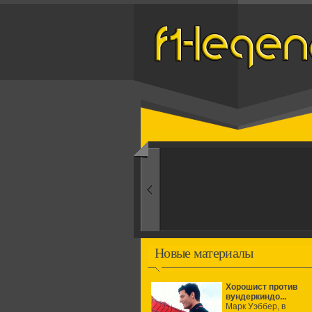
Назад
1950-ые
Рождение формулы
Новые материалы
Хорошист против
вундеркиндо...
Марк Уэббер, в