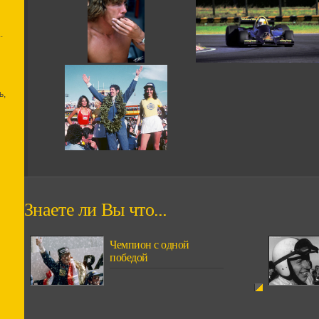
.
ь,
Знаете ли Вы что...
Чемпион с одной
победой