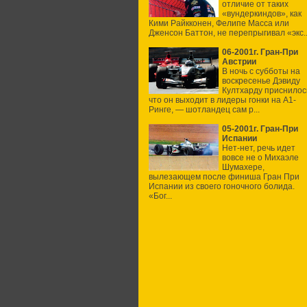
отличие от таких
«вундеркиндов», как
Кими Райкконен, Фелипе Масса или
Дженсон Баттон, не перепрыгивал «экс..
06-2001г. Гран-При
Австрии
В ночь с субботы на
воскресенье Дэвиду
Култхарду приснилос
что он выходит в лидеры гонки на А1-
Ринге, — шотландец сам р...
05-2001г. Гран-При
Испании
Нет-нет, речь идет
вовсе не о Михаэле
Шумахере,
вылезающем после финиша Гран При
Испании из своего гоночного болида.
«Бог...