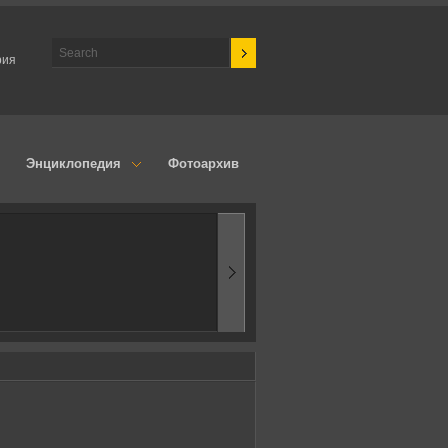
рия
Энциклопедия
Фотоархив
1960-ые
Первые эксперимен