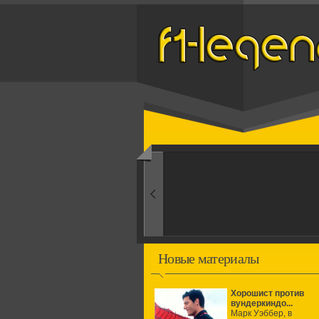
Назад
1950-ые
Рождение формулы
Новые материалы
Хорошист против
вундеркиндо...
Марк Уэббер, в