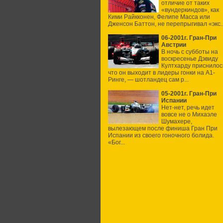
отличие от таких
«вундеркиндов», как
Кими Райкконен, Фелипе Масса или
Дженсон Баттон, не перепрыгивал «экс..
06-2001г. Гран-При
Австрии
В ночь с субботы на
воскресенье Дэвиду
Култхарду приснилос
что он выходит в лидеры гонки на А1-
Ринге, — шотландец сам р...
05-2001г. Гран-При
Испании
Нет-нет, речь идет
вовсе не о Михаэле
Шумахере,
вылезающем после финиша Гран При
Испании из своего гоночного болида.
«Бог...