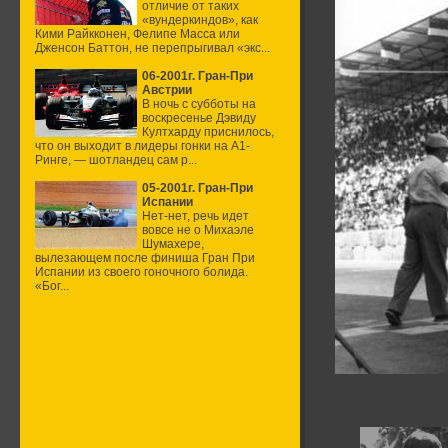
отличие от таких
«вундеркиндов», как
Кими Райкконен, Фелипе Масса или
Дженсон Баттон, не перепрыгивал «экс...
06-2001г. Гран-При
Австрии
В ночь с субботы на
воскресенье Дэвиду
Култхарду приснилось,
что он выходит в лидеры гонки на А1-
Ринге, — шотландец сам р...
05-2001г. Гран-При
Испании
Нет-нет, речь идет
вовсе не о Михаэле
Шумахере,
вылезающем после финиша Гран При
Испании из своего гоночного болида.
«Бог...