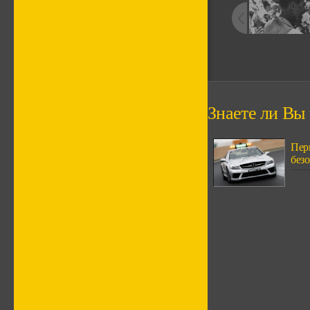
Знаете ли Вы ч
Пер
безо