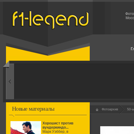
Фото
Мосс
Г
1960-ые
Первые эксперименты
Новые материалы
Фотоархив
50-
Хорошист против
вундеркиндо...
Марк Уэббер, в