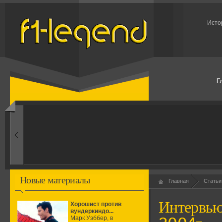
Исто
Г
1960-ые
Первые эксперименты
Новые материалы
Главная
Статьи
Интервью
Хорошист против
вундеркиндо...
Марк Уэббер, в