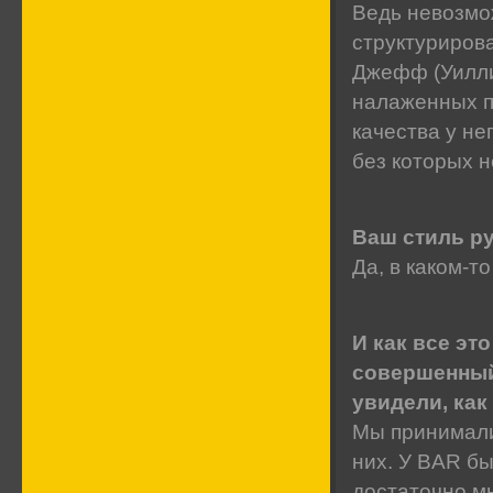
Ведь невозмо
структурирова
Джефф (Уилли
налаженных п
качества у не
без которых 
Ваш стиль ру
Да, в каком-т
И как все эт
совершенный 
увидели, как
Мы принимали
них. У BAR б
достаточно мн