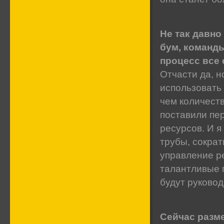
Не так давн
бум, команд
процесс все
Отчасти да, н
использовать
чем количеств
поставили пер
ресурсов. И 
трубы, сократ
управление р
талантливые г
будут руково
Сейчас разм