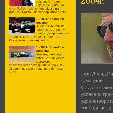
2004г.
отличие от таких
«вундеркиндов», как
Кими Райкконен, Фелипе Масса или
Дженсон Баттон, не перепрыгивал «экс...
06-2001г. Гран-При
Австрии
В ночь с субботы на
воскресенье Дэвиду
Култхарду приснилось,
что он выходит в лидеры гонки на А1-
Ринге, — шотландец сам р...
05-2001г. Гран-При
Испании
Нет-нет, речь идет
вовсе не о Михаэле
Шумахере,
вылезающем после финиша Гран При
Испании из своего гоночного болида.
«Бог...
года Дэвид Ри
командой.
Когда-то таки
успеха в "гра
удовлетворить
свободные ден