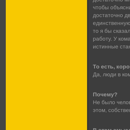
чтобы объясни
достаточно дв
единственную 
то я бы сказа
работу. У ком
истинные ста
То есть, кор
Да, люди в к
Почему?
Не было чело
этом, собстве