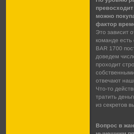
превосходит 
можно покупа
фактор време
Это зависит о
команде есть 
BAR 1700 пост
доведем число
проходит стро
собственными
отвечают наши
Что-то действ
тратить день
из секретов 
Вопрос в жан
нынешним пр