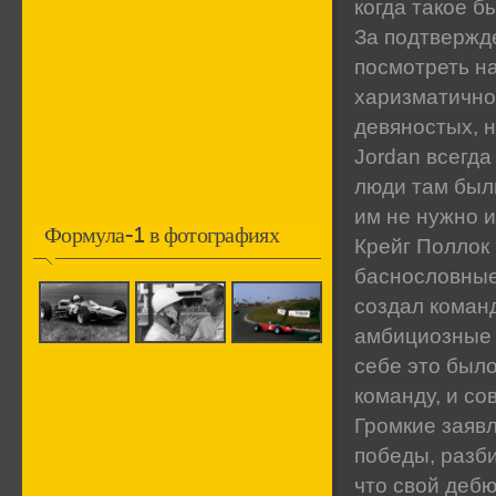
когда такое б
За подтвержде
посмотреть на
харизматично
девяностых, н
Jordan всегд
люди там были
им не нужно и
Формула-1 в фотографиях
Крейг Поллок 
баснословные
создал команд
амбициозные 
себе это был
команду, и сов
Громкие заявл
победы, разби
что свой деб