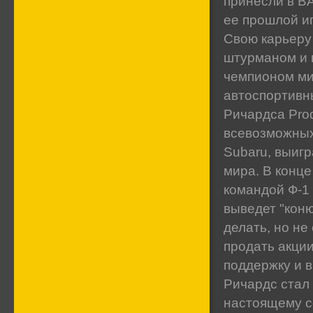
принесли в BA
ее прошлой и
Свою карьеру
штурманом и в
чемпионом ми
автоспортивн
Ричардса Pro
всевозможных
Subaru, выиг
мира. В конце
командой Ф-1 
выведет "коню
делать, но не
продать акции
поддержку и в
Ричардс стал 
настоящему с