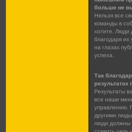
больше не в
Нельзя все св
команды в со
хотите. Люди 
благодаря их 
на глазах пуб
успеха.
Так благодар
результатах 
Результаты ва
все наши мен
управлению. 
другими людь
люди должны з
ставить цель