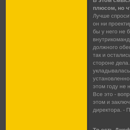
В этом смыс
плюсом, но ч
Лучше спроси
он ни проекти
бы у него не 
внутрикомандн
должного обе
так и осталис
стороне дела
укладывалась 
установленно
этом году не 
Все это - воп
этом и заклю
директора. - П
То есть Джеф