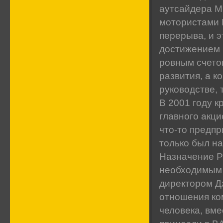
аутсайдера Mi
мотористами 
перерыва, и 
достижением 
ровным счетом
развития, а к
руководстве, 
В 2001 году к
главного акци
что-то предпр
только был на
Назначение Р
необходимым 
директором Д
отношения ком
человека, вм