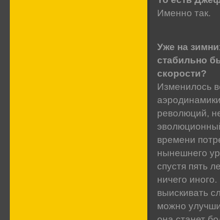
Именно так.
Уже на зимни
стабильно б
скорости?
Изменилось вс
аэродинамики
революций, не
эволюционный 
времени потр
нынешнего ур
спустя пять л
ничего иного.
выискивать сл
можно улучшит
она станет б