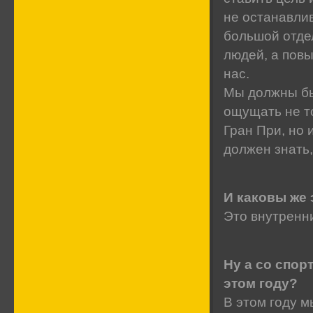
не останавлив
большой отде
людей, а повы
нас.
Мы должны бы
ощущать не то
Гран При, но 
должен знать,
И каковы же 
Это внутренни
Ну а со спор
этом году?
В этом году 