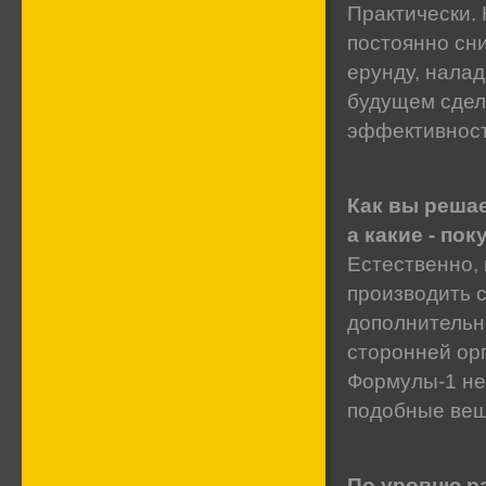
Практически.
постоянно сн
ерунду, нала
будущем сдел
эффективнос
Как вы решае
а какие - пок
Естественно,
производить с
дополнительн
сторонней орг
Формулы-1 не
подобные ве
По уровню р