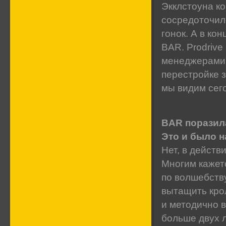
Экклстоуна к
сосредоточил
гонок. А в ко
BAR. Prodriv
менеджерами,
перестройке з
мы видим сего
BAR поразила
Это и было 
Нет, в действ
Многим кажетс
по волшебству
вытащить крол
и методично в
больше двух л