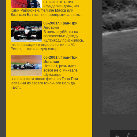
отличие от таких
«вундеркиндов», как
Кими Райкконен, Фелипе Масса или
Дженсон Баттон, не перепрыгивал «экс...
06-2001г. Гран-При
Австрии
В ночь с субботы на
воскресенье Дэвиду
Култхарду приснилось,
что он выходит в лидеры гонки на А1-
Ринге, — шотландец сам р...
05-2001г. Гран-При
Испании
Нет-нет, речь идет
вовсе не о Михаэле
Шумахере,
вылезающем после финиша Гран При
Испании из своего гоночного болида.
«Бог...