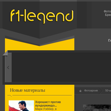
Фото
Брю
Г
1960-ые
Первые эксперименты
Новые материалы
Фотоархив
50-
Хорошист против
вундеркиндо...
Марк Уэббер, в