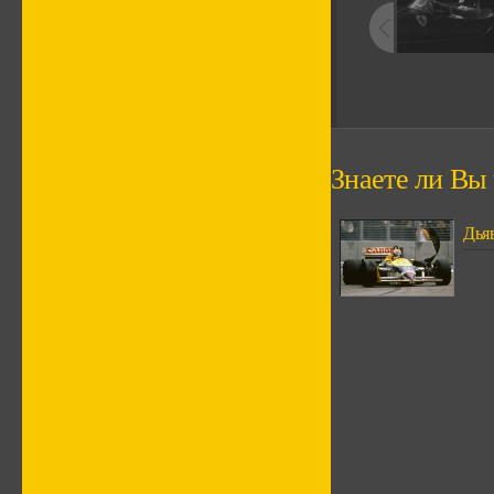
Знаете ли Вы ч
Дья