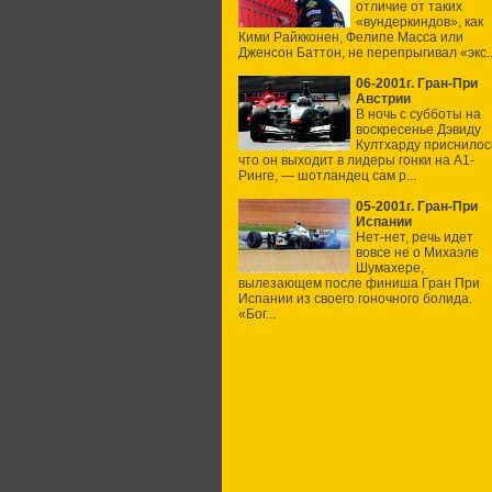
отличие от таких
«вундеркиндов», как
Кими Райкконен, Фелипе Масса или
Дженсон Баттон, не перепрыгивал «экс..
06-2001г. Гран-При
Австрии
В ночь с субботы на
воскресенье Дэвиду
Култхарду приснилос
что он выходит в лидеры гонки на А1-
Ринге, — шотландец сам р...
05-2001г. Гран-При
Испании
Нет-нет, речь идет
вовсе не о Михаэле
Шумахере,
вылезающем после финиша Гран При
Испании из своего гоночного болида.
«Бог...