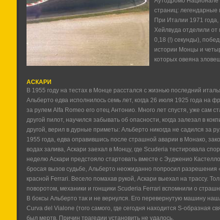
Аутодромо Национале в
страниц: легендарные г
При Италии 1971 года,
Хейлвуда отделили от
0,18 (!) секунды), поб
истории Монцы и четы
которых овеяна злове
АСКАРИ
В 1955 году на тестах в Монце расстался с жизнью последний итал
Альберто едва исполнилось семь лет, когда 26 июля 1925 года на ф
за рулем Alfa Romeo его отец Антонио. Много лет спустя, уже сам ст
другой пилот, научился забывать об опасности, когда залезал в кокп
другой, верил в дурные приметы: Альберто никогда не садился за рул
1955 года, едва оправившись после страшной аварии в Монако, за
водах залива, Аскари заехал в Монцу, где Scuderia тестировала спо
неделю Аскари предстояло стартовать вместе с Эудженио Кастелло
бросая вызов судьбе, Альберто неожиданно попросил разрешения «
красной Ferrari. Весело помахав рукой, Аскари выехал на трассу. Тол
поворотом, механики и гонщики Scuderia Ferrari вспомнили о страшн
В боксы Альберто так и не вернулся. Его перевернутую машину наш
Curva del Vialone (того самого, где сегодня находится S-образная с
был мертв. Причин трагедии установить не удалось.