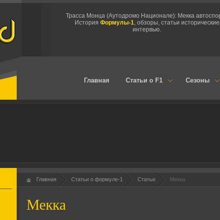
Трасса Монца (Аутодромо Национале): Мекка автоспо
История
Формулы-1
, обзоры, статьи исторические
интервью.
Главная
Статьи о F1
Сезоны
Главная
Статьи о формуле-1
Статьи
Мекка
Мекка