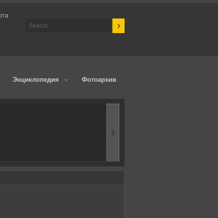
рта
Энциклопедия
Фотоархив
1970-ые
Эпоха аэродинамик