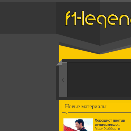
Назад
1960-ые
Первые эксперименты
Новые материалы
Хорошист против
вундеркиндо...
Марк Уэббер, в