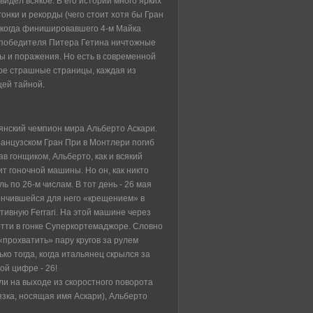
идел всякое. В его истории много ярких
онки и рекорды (чего стоит хотя бы Гран
 когда финишировавшего 4-м Майка
 победителя Питера Гетина ничтожные
еды и поражения. Но есть в современной
ре страшные страницы, каждая из
щей тайной.
ьянский чемпион мира Альберто Аскари.
ранцузском Гран При в Монтлери погиб
ав гонщиком, Альберто, как и всякий
ит гоночной машины. Но он, как никто
ь по 26-м числам. В тот день - 26 мая
кончившейся для него «крещением» в
ртивную Ferrari. На этой машине через
тти в гонке Суперкортемаджоре. Словно
прохватить» пару кругов за рулем
ько тогда, когда итальянец скрылся за
ой цифре - 26!
ли на выходе из скоростного поворота
вязка, носящая имя Аскари), Альберто