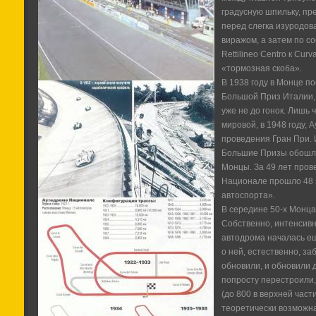
градусную шпильку, пр
перед слегка изуродо
виражом, а затем по с
Rettilineo Centro к Cur
«тормозная скоба».
В 1938 году в Монце п
Большой Приз Италии, 
уже не до гонок. Лишь
мировой, в 1948 году,
проведения Гран При. И 
Большие Призы обошли
Монцы. За 49 лет про
Национале прошло 48 
автоспорта».
В середине 50-х Монца
Собственно, интенсив
автодрома началась еще
о ней, естественно, за
обновили, и обновили 
попросту перестроили,
(до 800 в верхней част
теоретически возможн