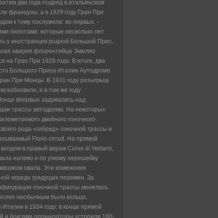
 затем два года подряд в итальянском
ли французы, а в 1929 году Гран При
дом к тому послужили: во-первых, -
ими пилотами. которые несколько лет
ать у иностранцев родной Большой Приз,
льная авария флорентийца Эмилио
 на Гран При 1928 года. В итоге, два
сто Большого Приза Италии Аутодромо
ран При Монцы. В 1931 году розыгрыш
возобновили, и в том же году
Монце впервые задумались над
ции трассы автодрома. На некоторых
километрового двойного гоночного
своего рода «гибрид» гоночной трассы и
азываемый Florio circuit. На прямой
д входом в правый вираж Curva di Vedano,
вала налево и по узкому перешейку
виражом овала. Эти изменения
ной череде грядущих перемен. За
нфигурация гоночной трассы менялась
иболее необычным было кольцо,
Италии в 1934 году: в конце прямой
й и боксами организаторы устроили 180-