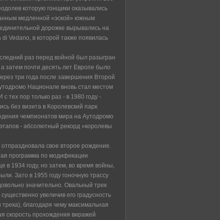
еодолев которую гонщики оказывались
ванным медленной «эской» южным
оединительной дорожке вырывались на
va di Vedano, в которой также появилась
оследний раз перед войной был разыгран
а затем почти десять лет Европе было
 через три года после завершения Второй
 Аутодромо Национале вновь стал местом
с тех пор только раз - в 1980 году -
сь без визита в Королевский парк
ведения чемпионатов мира на Аутодромо
этапов - абсолютный рекорд «королевы
 отпраздновала свое второе рождение.
ная программа по модификации
 в 1934 году, но затем, во время войны,
были. Зато в 1955 году гоночную трассу
довольно значительно. Овальный трек
 существенно увеличив его градусность
и трека), благодаря чему максимальная
ая скорость прохождения виражей