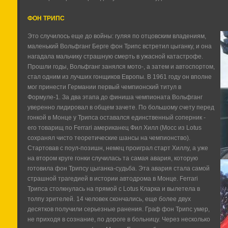
ФОН ТРИПС
Это случилось еще до войны: гуляя по отцовским владениям,
маленький Вольфганг Берге фон Трипс встретил цыганку, и она
нагадала мальчику страшную смерть в ужасной катастрофе.
Прошли годы, Вольфганг занялся мото-, а затем и автоспортом,
стал одним из лучших гонщиков Европы. В 1961 году он вполне
мог принести Германии первый чемпионский титул в
Формуле-1. За два этапа до финиша чемпионата Вольфганг
уверенно лидировал в общем зачете. По большому счету перед
гонкой в Монце у Трипса оставался единственный соперник -
его товарищ по Ferrari американец Фил Хилл (Мосс из Lotus
сохранял чисто теоретические шансы на чемпионство).
Стартовав с поул-позишн, немец проиграл старт Хиллу, а уже
на втором круге гонки случилась та самая авария, которую
готовила фон Трипсу цыганка-судьба. Эта авария стала самой
страшной трагедией в истории автодрома в Монце. Ferrari
Трипса столкнулась на прямой с Lotus Кларка и вылетела в
толпу зрителей. 14 человек скончались, еще более двух
десятков получили серьезные ранения. Граф фон Трипс умер,
не приходя в сознание, по дороге в больницу. Через несколько