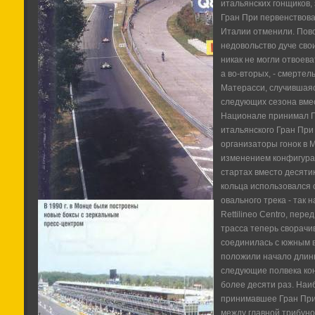
итальянских гонщиков,
Гран При первенствова
Италии отменили. Пово
недовольство дуче сво
никак не могли отвоев
а во-вторых, - смерте
Матерасси, случившаяся
следующих сезона вме
Национале принимал Г
итальянского Гран При 
организаторы гонок в 
изменением конфигура
стартах вместо десяти
кольца использовался 
овального трека - так н
Rettilineo Centro, пере
трасса теперь сворачи
соединилась с южным 
положили начало длин
следующие полвека ко
более десяти раз. На
принимавшее Гран При 
между главной трибуно