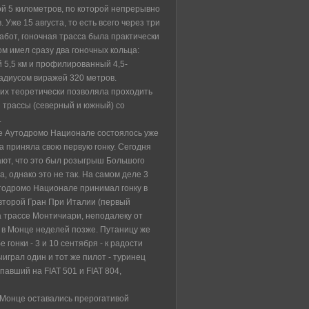
й 5 километров, по которой непрерывно
 Уже 15 августа, то есть всего через три
абот, гоночная трасса была практически
ом имел сразу два гоночных кольца:
 5,5 км и профилированный 4,5-
адиусом виражей 320 метров.
их теоретически позволяла проходить
 трассы (северный и южный) со
.
 Аутодромо Национале состоялось уже
а приняла свою первую гонку. Сегодня
ют, что это был розыгрыш Большого
, однако это не так. На самом деле 3
тодромо Национале принимал гонку в
 второй Гран При Италии (первый
 трассе Монтичиари, неподалеку от
 в Монце неделей позже. Путаницу же
е гонки - 3 и 10 сентября - к радости
играл один и тот же пилот - туринец
авший на FIAT 501 и FIAT 804,
 Монце оставались прерогативой