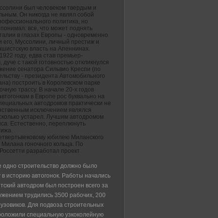
ссолини был человеком твердым и
льным. Он никогда не являл собой
рофессионального политика, но
понимал: все, что может поднять
талии в глазах Европы - одновременно
 его, Муссолини, личный престиж и
ашистскую власть на Апеннинах.
1922 году, едва став премьер-
 дуче с такой готовностью откликнулся
жение сенатора Сильвио Креспи (по
ельству - президента Автомобильного
ана) построить в Королевском парке
чную трассу. В начале 20-х годов
автогонкам в Европе рос буквально на
специальных автодромов практически не
нственным исключением являлся
есколько устарел. Лучшим автодромом
са. Естественно, переплюнуть
тижа.
четвертьвековому юбилею Миланского
 Милана гоночного кольца. По
Россетти разработал проект
е одно строительство должно было
 в историю автогонок. Работы начались
нтский автодром был построен всего за
ружением трудились 3500 рабочих, 200
рузовиков. Для подвоза строительных
проложили специальную узкоколейную