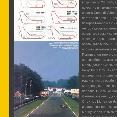
возросла до 285 км/ч, 
покрытие и изменили о
виража Curva di Vedan
построили один 180-гр
поворот Parabolica с 
же году десятикиломе
овального трека уже п
через два года органи
овала, зато в 1957 и 
прошли уникальные пя
Помните, как много раз
противоборства двух ч
Мосли даже обмолвился
гонку Ф-1 и Indy. Так во
проводились, и приним
машины (из-за особенн
болидов) двигались по 
направо. Обе гонки Мо
Джимми Брайен и Джим
С тех пор Монца как б
и, напротив, проникла
Монцу не зря называют