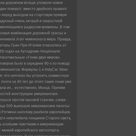
а на дорожном кольце уложили новое
дин поворот: вместо двойного правого
o перед выходом на стартовую прямую
адусный очень хитрый и скоростной
изменяющимся радиусом кривизны. В том
тровая комбинация дорожной трассы и
ринимала этап чемпионата мира. Правда,
заторы Гран При Италии отказались от
1958 годах на Аутодромо Национале
тисотмильные «Гонки двух миров».
говоров было в середине 90-х по поводу
емпионатов: Формулы-1 и IndyCar. Макс
, что неплохо бы устроить совместную
т, почти за 40 лет до этого такие гонки уже
ала их... естественно, Монца. Причем
остей конструкции американских
трассе против часовой стрелки, слева -
нца-500 выиграли американские пилоты:
 Рэтменн наголову разбили европейцев.
удто невзлюбила гонщиков Старого света,
сь особыми чувствами к американцам.
 меккой европейского автоспорта.