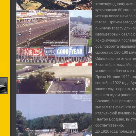
железную дорогу длино
курсировали 80 вагонов.
месяца после начала р
готова. Причем автодр
обычную трассу длиной
километровый овал с р
Конфигурация последн
оба поворота овальной
скоростью 180-190 км/ч
Официальное открытие
3 сентября, когда Монц
многие ошибочно счита
Приза Италии 1922 года
сентября 1922 года Ау
классе «вуатюретт», а
прошел годом ранее на
Брешии) был разыгран
вызвал тот факт, что об
итальянской публики вы
Пьетро Бордино, выступ
соответственно.
До 1926 года победы в