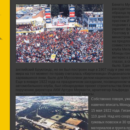
Бенито Му
рассудите
образца п
.
прекрасно 
престиж И
поднимет и
укрепит ф
Поэтому в 
министром,
ь,
на предло
совместит
клуба Мил
Монцы гоно
интерес к 
глазах, а 
было. Еди
английский Бруклэндс, но он был построен еще в 1907 году и уже н
мира на тот момент по праву считалась «Кирпичница» Индианаполи
зарвавшихся янки, было для Муссолини делом национального прес
Еще в январе 1922 года на праздничном заседании, посвященном 
автомобильного клуба, был обнародован проект строительства близ
поручению директора АКМ Артуро Мерканти, архитектор Альфредо 
невиданной по тем временам гоночной трассы.
Собственно говоря, уж
навечно вписать Монцу
15 мая 1922 года. Гига
110 дней. Над его соо
гужевых повозок и 30 г
материалов и грунта 