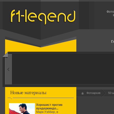
Фото
Г
1960-ые
Первые эксперименты
Новые материалы
Фотоархив
50-
Хорошист против
вундеркиндо...
Марк Уэббер, в