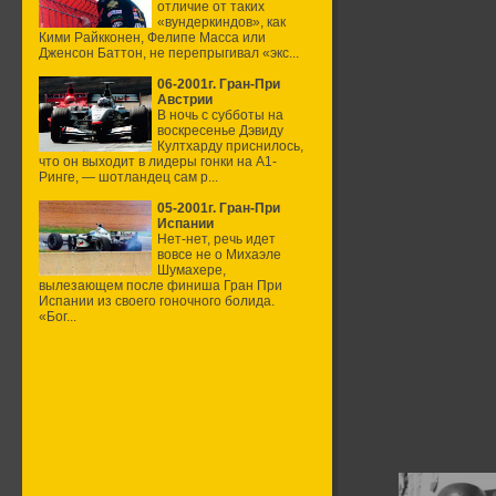
отличие от таких
«вундеркиндов», как
Кими Райкконен, Фелипе Масса или
Дженсон Баттон, не перепрыгивал «экс...
06-2001г. Гран-При
Австрии
В ночь с субботы на
воскресенье Дэвиду
Култхарду приснилось,
что он выходит в лидеры гонки на А1-
Ринге, — шотландец сам р...
05-2001г. Гран-При
Испании
Нет-нет, речь идет
вовсе не о Михаэле
Шумахере,
вылезающем после финиша Гран При
Испании из своего гоночного болида.
«Бог...