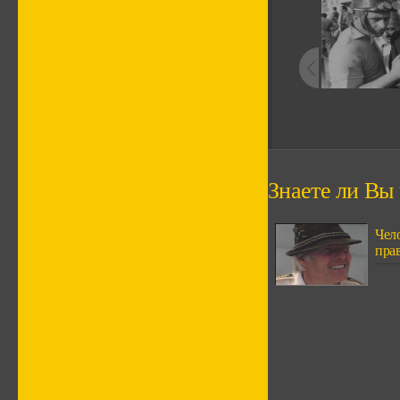
Знаете ли Вы ч
Чел
пра