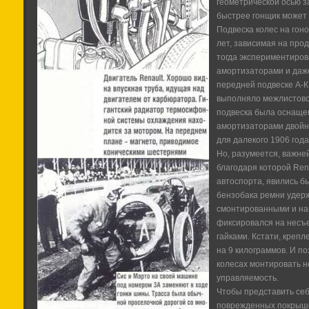
геометрической осью з
быстрее гонщик может 
Подвеска колес на гон
лет, зависимая на про
тогда экспериментиров
амортизаторами и даже
передней подвеске А-К
выполняло межлистово
подвеска была оснаще
амортизаторами двойн
для далекого 1906 года
Но, разумеется, важне
благодаря которой Ren
автоспорта, явились б
бензобака ремни удерж
смонтированными и н
фиксировался на несъ
гайками. Кстати, креп
на 9 килограммов. И по
колесах монтировать н
управляемость.
Чтобы представить себе
поврежденных покрышек