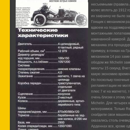
несъемными (правила
колес вплоть до 1912 г
их закраину не было з
Гонщик с механиком р
вдвоем на поддомкрач
монтажными лопатками
накачанной камерой. Д
механика эта процедура
примеру, в гонках на Г
механиком 14 раз заме
ободом же Michelin за
минуты 15 секунд. Вче
какую экономию времен
Но поскольку гоночные
регламентации не могл
плюс 7 кг на магнето),
очень близки к этому л
Michelin. Для четырех 
килограммов. Только Rena
снабдили свои машины
оказались столь очевид
Арденнах все, кроме о