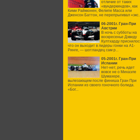
отличие от таких
«вундеркиндов», как
Кими Райкконен, Фелипе Масса или
Дженсон Баттон, не перепрыгивал «экс..
06-2001г. Гран-При
Австрии
В ночь с субботы на
воскресенье Дэвиду
Култхарду приснилос
что он выходит в лидеры гонки на А1-
Ринге, — шотландец сам р...
05-2001г. Гран-При
Испании
Нет-нет, речь идет
вовсе не о Михаэле
Шумахере,
вылезающем после финиша Гран При
Испании из своего гоночного болида.
«Бог...