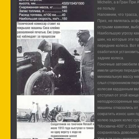
Michelin, а в Гран При
ее пользу.
Напомним, что трасса,
Приз, не являлась асфа
острыми камнями, выбо
Наибольшую угрозу кам
шин, на которые эти 
передние колеса. Вот 
озаботился установить
задние колеса.
Гоночные автомобили п
имели цепную передачу
минимальную массу неп
слыл сторонником пер
колесам карданным вал
отступил от этой конц
неподрессоренные мас
машины отказались от
сократить износ шин п
колею задних колес су
"Москвича-400” с 1105 м
сохранялась довольно 
Уже в те годы инженер