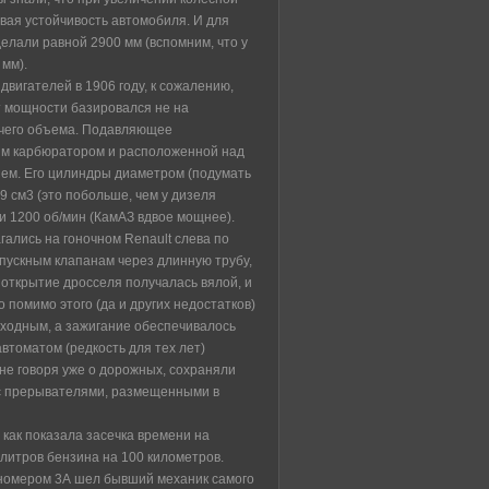
вая устойчивость автомобиля. И для
делали равной 2900 мм (вспомним, что у
 мм).
двигателей в 1906 году, к сожалению,
т мощности базировался не на
очего объема. Подавляющее
им карбюратором и расположенной над
ием. Его цилиндры диаметром (подумать
9 см3 (это побольше, чем у дизеля
ри 1200 об/мин (КамАЗ вдвое мощнее).
гались на гоночном Renault слева по
впускным клапанам через длинную трубу,
 открытие дросселя получалась вялой, и
 помимо этого (да и других недостатков)
ходным, а зажигание обеспечивалось
втоматом (редкость для тех лет)
не говоря уже о дорожных, сохраняли
 с прерывателями, размещенными в
, как показала засечка времени на
 литров бензина на 100 километров.
 номером 3А шел бывший механик самого