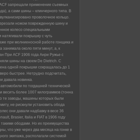
 АCF запрещали применение съемных
ода), а сами шины – клинчерного типа. В
авулканизировано проволочное кольцо.
азрезали ножом поврежденную шину и
енное колесо специальными
 натягивали покрышку с чуть
аже при молниеносной работе гонщика и
 занимала около пяти минут, а, к
ран При АCF 1906 года Анри Ружье с
няли шины на своем De Dietrich. С
мена одной покрышки сокращалась до 1
тверо быстрее. Нетрудно подсчитать,
и давала новинка.
 автомобили по тогдашней технической
и весить более 1007 килограммов (тонна
 то те заводы, машины которых были
имиту, не рискнули установить обода
колес они давали надбавку в весе 36
ult, Brasier, Italia и FIAT в 1906 году
 такими ободами. Но их преимущества
ны, что уже через два месяца на гонке в
дного экипажа, располагали системой