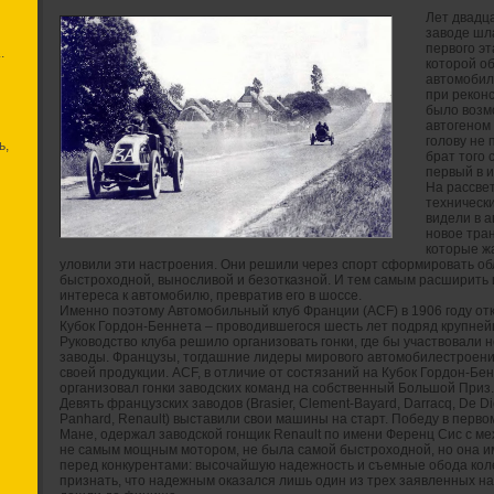
Лет двадц
заводе шл
первого эт
.
которой о
автомобиль
при реконс
было возм
автогеном 
голову не 
ь,
брат того 
первый в и
На рассвет
техническ
видели в 
новое тра
которые ж
уловили эти настроения. Они решили через спорт сформировать о
быстроходной, выносливой и безотказной. И тем самым расширить 
интереса к автомобилю, превратив его в шоссе.
Именно поэтому Автомобильный клуб Франции (АCF) в 1906 году отк
Кубок Гордон-Беннета – проводившегося шесть лет подряд крупней
Руководство клуба решило организовать гонки, где бы участвовали
заводы. Французы, тогдашние лидеры мирового автомобилестроения
своей продукции. АСF, в отличие от состязаний на Кубок Гордон-Бе
организовал гонки заводских команд на собственный Большой Приз.
Девять французских заводов (Brasier, Clement-Bayard, Darracq, De Dietr
Panhard, Renault) выставили свои машины на старт. Победу в перво
Мане, одержал заводской гонщик Renault по имени Ференц Сис с м
не самым мощным мотором, не была самой быстроходной, но она 
перед конкурентами: высочайшую надежность и съемные обода кол
признать, что надежным оказался лишь один из трех заявленных н