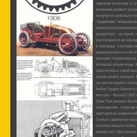
задними колесами. С у
механика момент инер
получался довольно бо
"задумчиво” вписывалас
недостаток компенсир
радиатора – который, н
располагался не перед
в нем воды. Система о
циркулировала в ней б
принцип термосифона. 
большой объем воды. 
обратились к такой арх
знали ничего лучшего.
не смогла пройти отбо
Кубок Гордон-Беннета 
мотора – Renault 1905
Гран При решено было
охлаждению, тогда как 
претерпела изменений
Сильно сдвинутые наза
способствовали более
поворотах. При занос