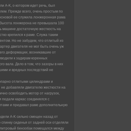
и A-K, о котором идет речь, был
ем. Прежде всего, очень простым по
 основой ее служила лонжеронная рама
 Высота лонжерона не превышала 100
ть машине достаточную жесткость на
стко крепился к раме. Служа таким
нтом. Но не забудем, что отлитый из
артер двигателя не мог быть очень уж
 его деформации, возникавшие от
иводили к задирам коренных
о вала. Дело в том, что зазоры в них
шими и вредных последствий не
попарно отлитыми цилиндрами и
 не добавляли двигателю жесткости на
ично освободить мотор от нагрузок,
 педали каркас соединялся с
тами и придавал раме дополнительную
одели A-K сильно смещен назад от
о спинку сиденья от задней оси отделяли
0-литровый бензобак помещался между