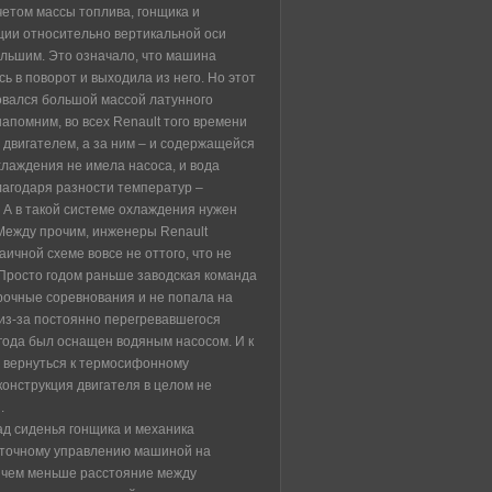
четом массы топлива, гонщика и
ции относительно вертикальной оси
льшим. Это означало, что машина
ь в поворот и выходила из него. Но этот
овался большой массой латунного
апомним, во всех Renault того времени
 двигателем, а за ним – и содержащейся
хлаждения не имела насоса, и вода
лагодаря разности температур –
А в такой системе охлаждения нужен
Между прочим, инженеры Renault
аичной схеме вовсе не оттого, что не
 Просто годом раньше заводская команда
рочные соревнования и не попала на
из-за постоянно перегревавшегося
 года был оснащен водяным насосом. И к
 вернуться к термосифонному
конструкция двигателя в целом не
.
д сиденья гонщика и механика
 точному управлению машиной на
е чем меньше расстояние между