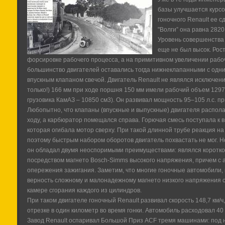
базы улучшается курсо
гоночного Renault ее с
"Волги” она равна 2820
Уровень совершенства 
еще не был высок. Рос
форсировке рабочего процесса, а на примитивном увеличении раб
большинство двигателей оставались тогда нижнеклапанными с одн
впускным клапаном свечой. Двигатель Renault не являлся исключен
только!) 166 мм при ходе поршня 150 мм имели рабочий объем 1297
грузовика КамАЗ – 10850 см3). Он развивал мощность 95–105 л.с. п
Любопытно, что клапаны (впускные и выпускные) двигателя распола
ходу, а карбюратор помещался справа. Горючая смесь поступала к 
которая огибала мотор сверху. При такой длинной трубе реакция на
поэтому быстрым набором оборотов двигатель похвастать не мог. Но
он обладал двумя неоспоримыми преимуществами: являлся коротко
посредством магнето Bosch-Simms высокого напряжения, причем с а
опережения зажигания. Заметим, что многие гоночные автомобили, 
верность сложному и малонадежному магнето низкого напряжения
камере сгорания каждого из цилиндров.
При таком двигателе гоночный Renault развивал скорость 148,7 км/ч
отрезке в один километр во время гонки. Автомобиль расходовал 40
Завод Renault оспаривал Большой Приз АCF тремя машинами: под