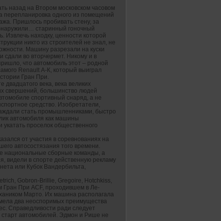
ать назад на Втором московском часовом
а перепланировка одного из помещений
ажа. Пришлось пробивать стену, за
бнаружили… старинный гоночный
. Извлечь находку, ценности которой
трукции никто из строителей не знал, не
ожности. Машину разрезали на куски
и сдали во вторчермет. Никому и в
пришло, что автомобиль этот – родной
самого Renault А-К, который выиграл
стории Гран При.
е двадцатого века, века великих
их свершений, большинство людей
автомобиле спортивный снаряд, а не
нспортное средство. Изобретатели,
аждали стать промышленниками, быстро
блик автомобиля как машины
и укатать проселок общественного
азался от участия в соревнованиях на
шего автосостязания того времени.
 не национальные сборные команды, а
, видели в спорте действенную рекламу
ннета или Кубок Вандербильта,
ich, Gobron-Brillie, Gregoire, Hotchkiss,
м Гран При АCF, проходившем в Ле-
ехаником Марто. Их машина располагала
имела два неоспоримых преимущества
ес. Справедливости ради следует
а старт автомобилей. Эдмон и Рише не