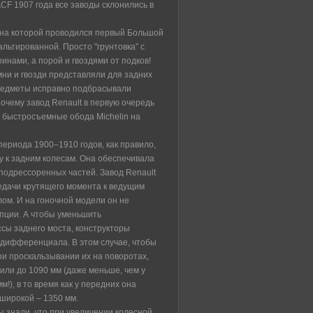
 АCF 1907 года все заводы склонились в
 на которой проводился первый Большой
льтированной. Просто "грунтовка” с
инами, а порой и гвоздями от подков!
ни и гвозди представляли для задних
предметы исправно подбрасывали
почему завод Renault в первую очередь
 быстросъемные обода Michelin на
ериода 1900–1910 годов, как правило,
 к задним колесам. Она обеспечивала
одрессоренных частей. Завод Renault
едачи крутящего момента к ведущим
ом. И на гоночной модели он не
епции. А чтобы уменьшить
сы заднего моста, конструкторы
 дифференциала. В этом случае, чтобы
ри проскальзывании их на поворотах,
зили до 1090 мм (даже меньше, чем у
м!), в то время как у передних она
широкой – 1350 мм.
ы знали, что при увеличении колесной