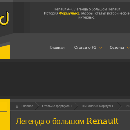
Renault А-К: Легенда о большом Renault
История
Формулы-1
, обзоры, статьи исторические
интервью.
Главная
Статьи о F1
Сезоны
Главная
Статьи о формуле-1
Технологии Формулы-1
Лег
Легенда о большом Renault