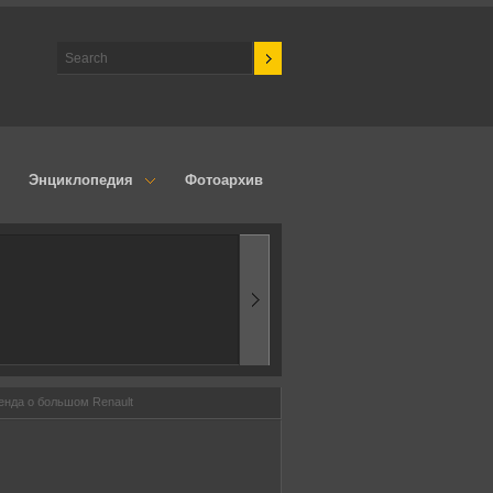
Энциклопедия
Фотоархив
1970-ые
Эпоха аэродинамик
енда о большом Renault