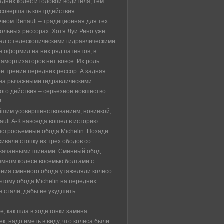
адних колес и головой водителя, тем
совершать контрдействия.
очном Renault – традиционная для тех
дольных рессорах. Хотя Луи Рено уже
ал с телескопическими гидравлическими
 оформил на них ряд патентов, в
 амортизаторов нет вовсе. Их роль
е трение передних рессор. А задняя
на рычажными гидравлическими
ого действия – серьезное новшество
!
йшим усовершенствованием, новинкой,
ault А-К навсегда вошел в историю
ыстросъемные обода Michelin. Позади
ивали стопку из трех ободов со
акачанными шинами. Сменный обод
емном колесе восемью болтами с
ления сменного обода утяжеляли колесо
этому обода Michelin на передних
е стали, дабы не ухудшить
, как шла в ходе гонки замена
, надо иметь в виду, что колеса были