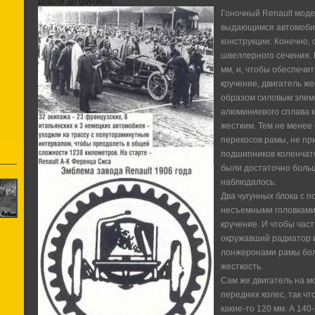
дошли до финиша.
Гоночный Renault модел
выдающимся автомобил
конструкции. Конечно,
швеллерного сечения.
мм, и, чтобы обеспечи
кручение, двигатель же
образом силовым элеме
алюминиевого сплава к
жестким. Тем не менее
перекосов рамы, не пр
подшипников коленчатог
были достаточно боль
наблюдалось.
Два чугунных блока с 
несъемными головками
кручение. И чтобы част
окружавший радиатор и
лонжеронами рамы бол
жесткость.
Сам же двигатель на м
передних колес, так чт
какие-то 120 мм. А 14