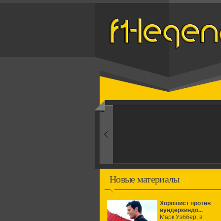
Назад
1960-ые
Первые эксперименты
Новые материалы
Хорошист против
вундеркиндо...
Марк Уэббер, в