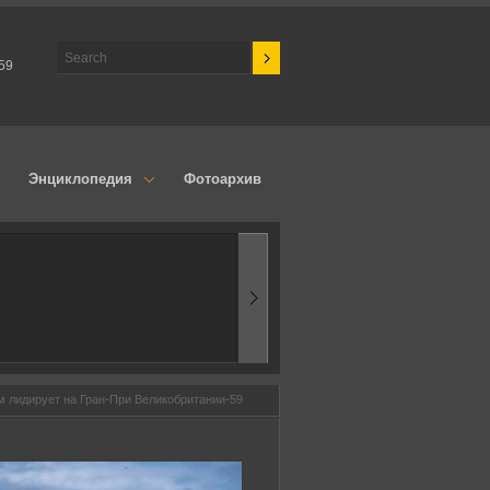
59
Энциклопедия
Фотоархив
1970-ые
Эпоха аэродинамик
м лидирует на Гран-При Великобритании-59