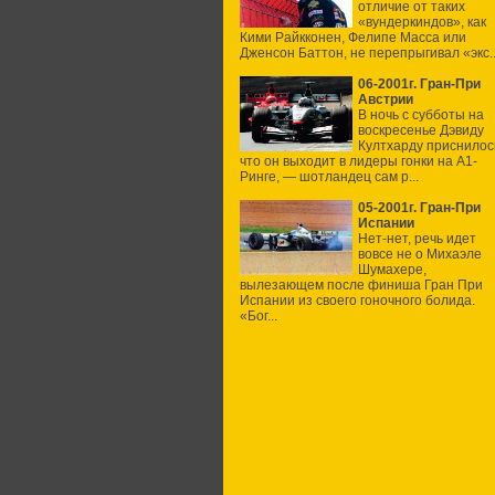
отличие от таких
«вундеркиндов», как
Кими Райкконен, Фелипе Масса или
Дженсон Баттон, не перепрыгивал «экс..
06-2001г. Гран-При
Австрии
В ночь с субботы на
воскресенье Дэвиду
Култхарду приснилос
что он выходит в лидеры гонки на А1-
Ринге, — шотландец сам р...
05-2001г. Гран-При
Испании
Нет-нет, речь идет
вовсе не о Михаэле
Шумахере,
вылезающем после финиша Гран При
Испании из своего гоночного болида.
«Бог...