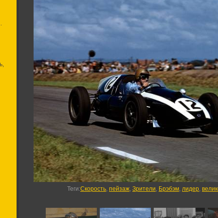
.
ь,
Теги
:
Скорость
,
пейзаж
,
Зрители
,
Брэбэм
,
лидер
,
вели