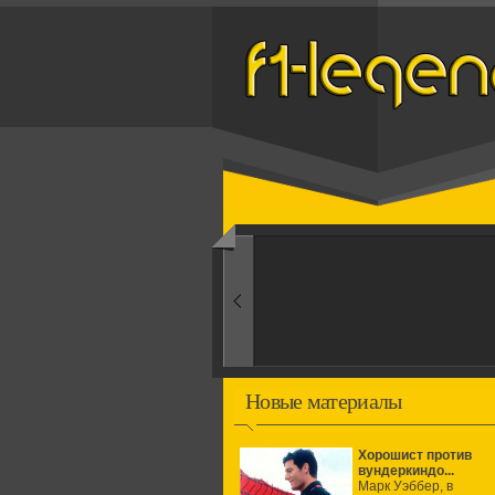
Назад
1960-ые
Первые эксперименты
Новые материалы
Хорошист против
вундеркиндо...
Марк Уэббер, в