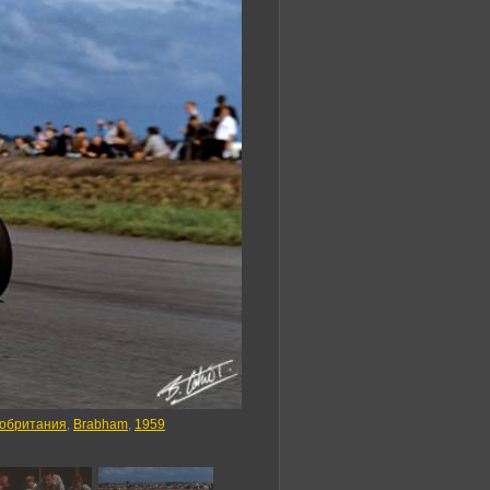
кобритания
,
Brabham
,
1959