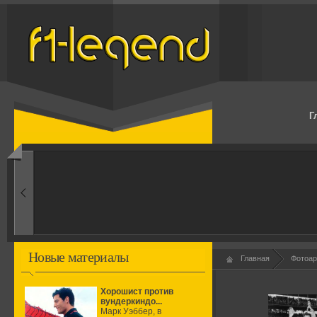
Г
1960-ые
Первые эксперименты
Новые материалы
Главная
Фотоар
Хорошист против
вундеркиндо...
Марк Уэббер, в