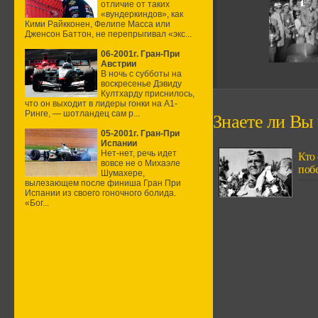
отличие от таких
«вундеркиндов», как
Кими Райкконен, Фелипе Масса или
Дженсон Баттон, не перепрыгивал «экс...
06-2001г. Гран-При
Австрии
В ночь с субботы на
воскресенье Дэвиду
Култхарду приснилось,
что он выходит в лидеры гонки на А1-
Ринге, — шотландец сам р...
Знаете ли Вы ч
05-2001г. Гран-При
Испании
Нет-нет, речь идет
Кто
вовсе не о Михаэле
побе
Шумахере,
вылезающем после финиша Гран При
Испании из своего гоночного болида.
«Бог...