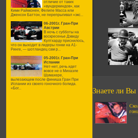
отличие от таких
«вундеркиндов», как
Кими Райкконен, Фелипе Масса или
Дженсон Баттон, не перепрыгивал «экс...
06-2001г. Гран-При
Австрии
В ночь с субботы на
воскресенье Дэвиду
Култхарду приснилось,
что он выходит в лидеры гонки на А1-
Ринге, — шотландец сам р...
05-2001г. Гран-При
Испании
Нет-нет, речь идет
вовсе не о Михаэле
Шумахере,
вылезающем после финиша Гран При
Испании из своего гоночного болида.
«Бог...
Знаете ли Вы ч
Скол
гонщ