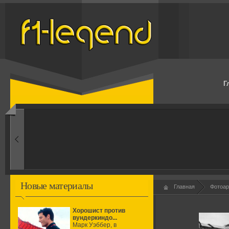
Г
1960-ые
Первые эксперименты
Новые материалы
Главная
Фотоар
Хорошист против
вундеркиндо...
Марк Уэббер, в