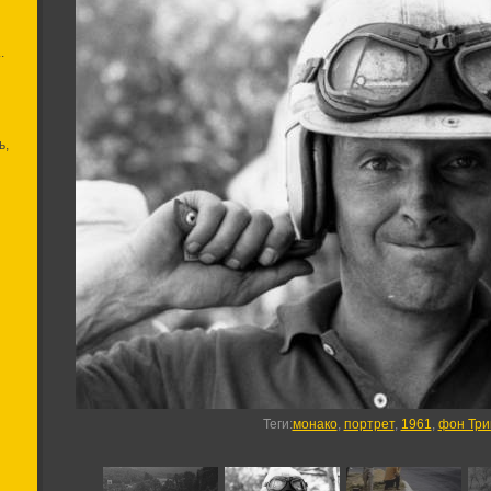
.
ь,
Теги
:
монако
,
портрет
,
1961
,
фон Три