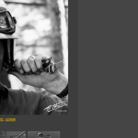
пс
,
шлем