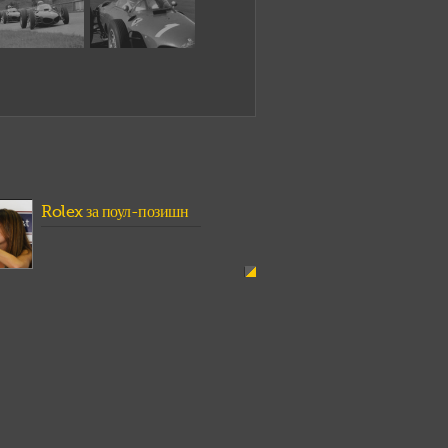
Rolex за поул-позишн