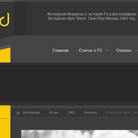
Фотоархив Формулы-1: история F1 в фотографиях.
Вольфганг фон Трипс. Гран-При Монако 1961 год.
Главная
Статьи о F1
Сезоны
Фотоархив
60-ые
1961
Бельгия
Вольфганг фон Трип