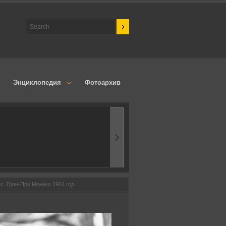
Энциклопедия
Фотоархив
1970-ые
Эпоха аэродинамик
с. Гран-При Монако 1961 год.