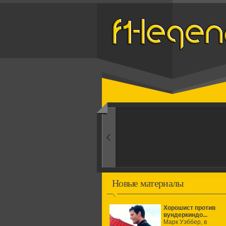
Назад
1960-ые
Первые эксперименты
Новые материалы
Хорошист против
вундеркиндо...
Марк Уэббер, в