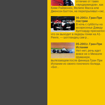
отличие от таких
«вундеркиндов», как
Кими Райкконен, Фелипе Масса или
Дженсон Баттон, не перепрыгивал «экс..
06-2001г. Гран-При
Австрии
В ночь с субботы на
воскресенье Дэвиду
Култхарду приснилос
что он выходит в лидеры гонки на А1-
Ринге, — шотландец сам р...
05-2001г. Гран-При
Испании
Нет-нет, речь идет
вовсе не о Михаэле
Шумахере,
вылезающем после финиша Гран При
Испании из своего гоночного болида.
«Бог...