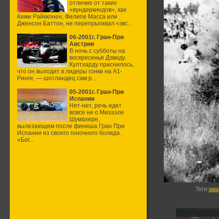
отличие от таких
«вундеркиндов», как
Кими Райкконен, Фелипе Масса или
Дженсон Баттон, не перепрыгивал «экс...
06-2001г. Гран-При
Австрии
В ночь с субботы на
воскресенье Дэвиду
Култхарду приснилось,
что он выходит в лидеры гонки на А1-
Ринге, — шотландец сам р...
05-2001г. Гран-При
Испании
Нет-нет, речь идет
вовсе не о Михаэле
Шумахере,
вылезающем после финиша Гран При
Испании из своего гоночного болида.
«Бог...
Теги
:
ава