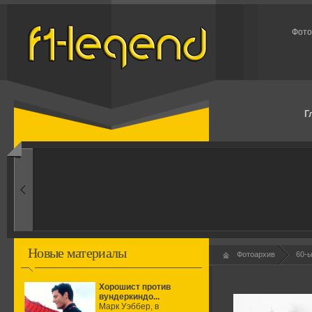
Фото
Г
1950-ые
Рождение формулы
Новые материалы
Фотоархив
60-
Хорошист против
вундеркиндо...
Марк Уэббер, в