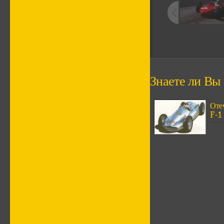
Знаете ли Вы ч
Оте
F-1