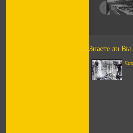
Знаете ли Вы ч
Чел