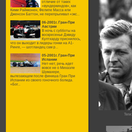
отличие от таких
«вундеркиндов», как
Кими Райкконен, Фелипе Масса или
Дженсон Баттон, не перепрыгивал «экс...
06-2001г. Гран-При
Австрии
В ночь с субботы на
воскресенье Дэвиду
Култхарду приснилось,
что он выходит в лидеры гонки на А1-
Ринге, — шотландец сам р...
05-2001г. Гран-При
Испании
Нет-нет, речь идет
вовсе не о Михаэле
Шумахере,
вылезающем после финиша Гран При
Испании из своего гоночного болида.
«Бог...
Теги
: