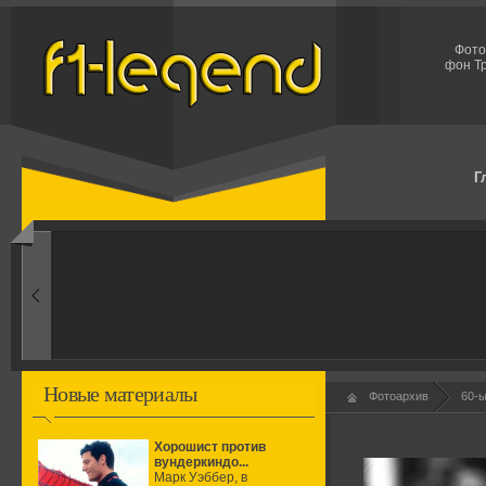
Фото
фон Тр
Г
1960-ые
Первые эксперименты
Новые материалы
Фотоархив
60-
Хорошист против
вундеркиндо...
Марк Уэббер, в