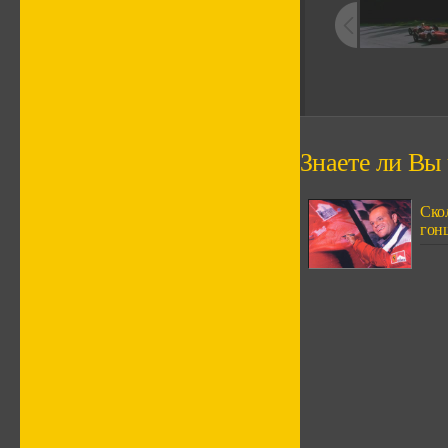
Знаете ли Вы ч
Скол
гонщ