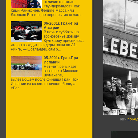
отличие от таких
«вундеркиндов», как
Кими Райкконен, Фелипе Масса или
Дженсон Баттон, не перепрыгивал «экс...
06-2001г. Гран-При
Австрии
В ночь с субботы на
воскресенье Дэвиду
Култхарду приснилось,
что он выходит в лидеры гонки на А1-
Ринге, — шотландец сам р...
05-2001г. Гран-При
Испании
Нет-нет, речь идет
вовсе не о Михаэле
Шумахере,
вылезающем после финиша Гран При
Испании из своего гоночного болида.
«Бог...
Теги
:
побед