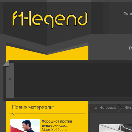
Фото
Г
1960-ые
Первые эксперименты
Новые материалы
Фотоархив
60-
Хорошист против
вундеркиндо...
Марк Уэббер, в