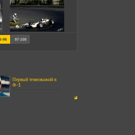
5-96
97-108
Первый темнокожий в
Ф-1