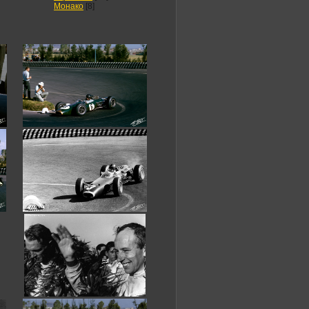
Монако
[8]