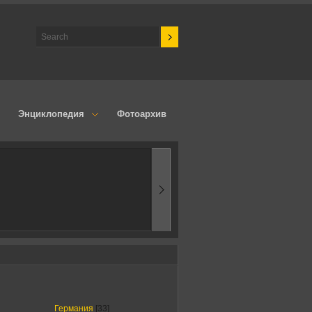
Энциклопедия
Фотоархив
1970-ые
Эпоха аэродинам
Германия
[33]