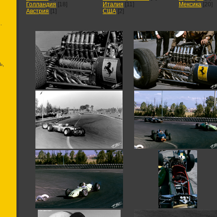
Голландия
[18]
Италия
[11]
Мексика
[20]
Австрия
[1]
США
[2]
.
ь,