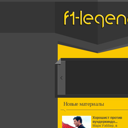
Назад
1960-ые
Первые эксперименты
Новые материалы
Хорошист против
вундеркиндо...
Марк Уэббер, в