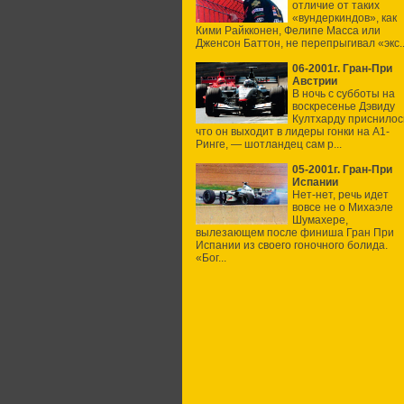
отличие от таких
«вундеркиндов», как
Кими Райкконен, Фелипе Масса или
Дженсон Баттон, не перепрыгивал «экс..
06-2001г. Гран-При
Австрии
В ночь с субботы на
воскресенье Дэвиду
Култхарду приснилос
что он выходит в лидеры гонки на А1-
Ринге, — шотландец сам р...
05-2001г. Гран-При
Испании
Нет-нет, речь идет
вовсе не о Михаэле
Шумахере,
вылезающем после финиша Гран При
Испании из своего гоночного болида.
«Бог...