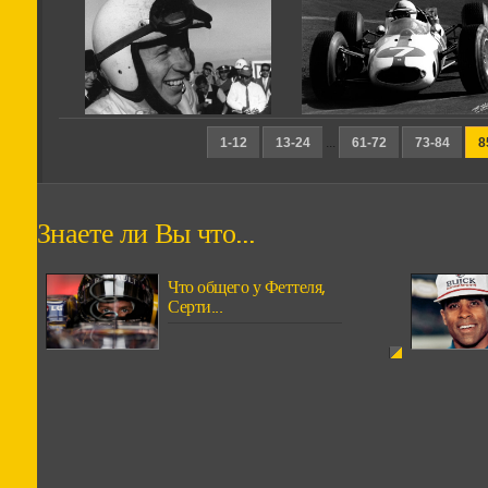
1-12
13-24
...
61-72
73-84
8
Знаете ли Вы что...
Что общего у Феттеля,
Серти...