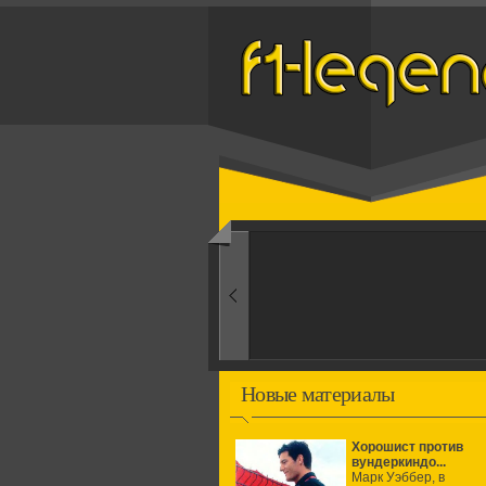
Назад
1950-ые
Рождение формулы
Новые материалы
Хорошист против
вундеркиндо...
Марк Уэббер, в