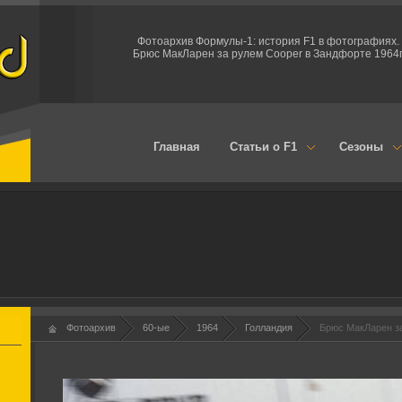
Фотоархив Формулы-1: история F1 в фотографиях.
Брюс МакЛарен за рулем Cooper в Зандфорте 1964г
Главная
Статьи о F1
Сезоны
Фотоархив
60-ые
1964
Голландия
Брюс МакЛарен за