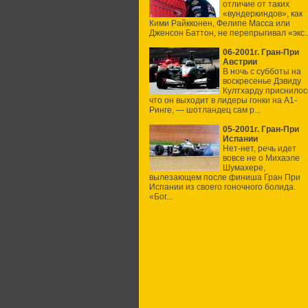
отличие от таких
«вундеркиндов», как
Кими Райкконен, Фелипе Масса или
Дженсон Баттон, не перепрыгивал «экс..
06-2001г. Гран-При
Австрии
В ночь с субботы на
воскресенье Дэвиду
Култхарду приснилос
что он выходит в лидеры гонки на А1-
Ринге, — шотландец сам р...
05-2001г. Гран-При
Испании
Нет-нет, речь идет
вовсе не о Михаэле
Шумахере,
вылезающем после финиша Гран При
Испании из своего гоночного болида.
«Бог...