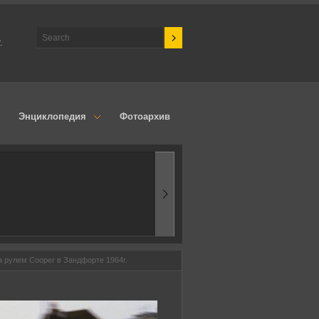
.
Энциклопедия
Фотоархив
1960-ые
Первые эксперименты
 рулем Cooper в Зандфорте 1964г.