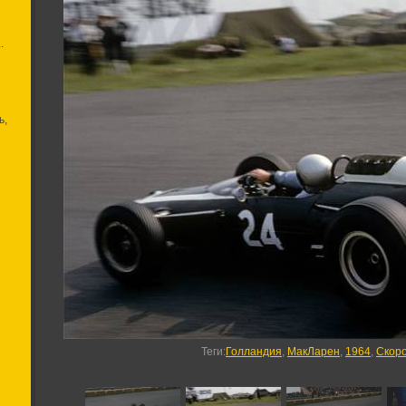
.
ь,
Теги
:
Голландия
,
МакЛарен
,
1964
,
Скор