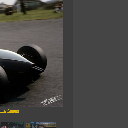
ость
,
Cooper