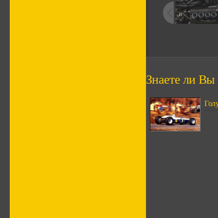
Знаете ли Вы ч
Гол