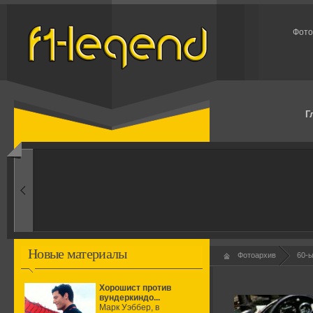
Фото
Г
1950-ые
Рождение формулы
Новые материалы
Фотоархив
60-
Хорошист против
вундеркиндо...
Марк Уэббер, в