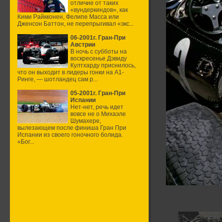
отличие от таких
«вундеркиндов», как
Кими Райкконен, Фелипе Масса или
Дженсон Баттон, не перепрыгивал «экс...
06-2001г. Гран-При
Австрии
В ночь с субботы на
воскресенье Дэвиду
Култхарду приснилось,
что он выходит в лидеры гонки на А1-
Ринге, — шотландец сам р...
05-2001г. Гран-При
Испании
Нет-нет, речь идет
вовсе не о Михаэле
Шумахере,
вылезающем после финиша Гран При
Испании из своего гоночного болида.
«Бог...