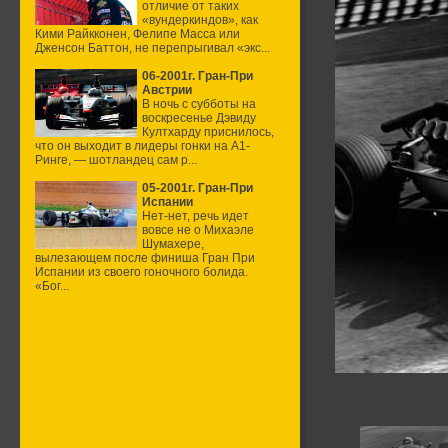
отличие от таких
«вундеркиндов», как
Кими Райкконен, Фелипе Масса или
Дженсон Баттон, не перепрыгивал «экс...
06-2001г. Гран-При
Австрии
В ночь с субботы на
воскресенье Дэвиду
Култхарду приснилось,
что он выходит в лидеры гонки на А1-
Ринге, — шотландец сам р...
05-2001г. Гран-При
Испании
Нет-нет, речь идет
вовсе не о Михаэле
Шумахере,
вылезающем после финиша Гран При
Испании из своего гоночного болида.
«Бог...