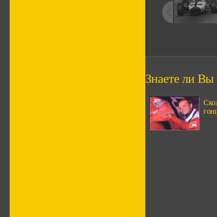
Знаете ли Вы ч
Скол
гонщ