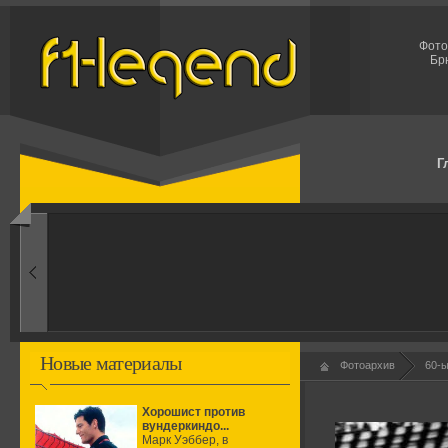
Фото
Бр
Г
1960-ые
Первые эксперименты
Новые материалы
Фотоархив
60-
Хорошист против
вундеркиндо...
Марк Уэббер, в