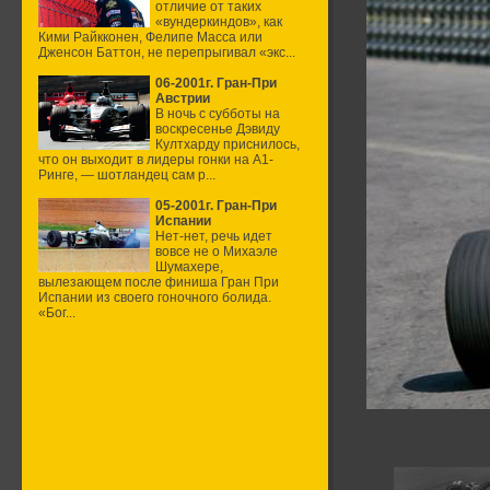
отличие от таких
«вундеркиндов», как
Кими Райкконен, Фелипе Масса или
Дженсон Баттон, не перепрыгивал «экс...
06-2001г. Гран-При
Австрии
В ночь с субботы на
воскресенье Дэвиду
Култхарду приснилось,
что он выходит в лидеры гонки на А1-
Ринге, — шотландец сам р...
05-2001г. Гран-При
Испании
Нет-нет, речь идет
вовсе не о Михаэле
Шумахере,
вылезающем после финиша Гран При
Испании из своего гоночного болида.
«Бог...