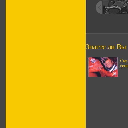
Знаете ли Вы ч
Скол
гонщ