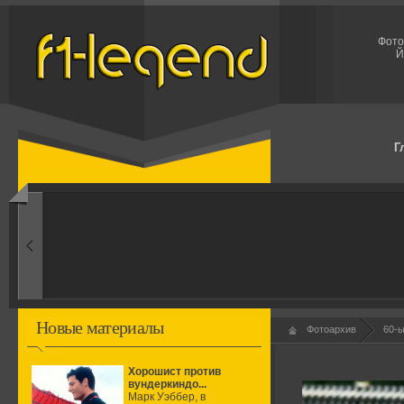
Фото
Й
Г
950-ые
ждение формулы
Новые материалы
Фотоархив
60-
Хорошист против
вундеркиндо...
Марк Уэббер, в