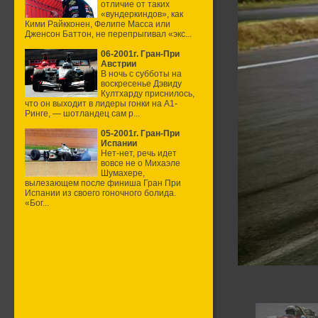
отличие от таких
«вундеркиндов», как
Кими Райкконен, Фелипе Масса или
Дженсон Баттон, не перепрыгивал «экс...
06-2001г. Гран-При
Австрии
В ночь с субботы на
воскресенье Дэвиду
Култхарду приснилось,
что он выходит в лидеры гонки на А1-
Ринге, — шотландец сам р...
05-2001г. Гран-При
Испании
Нет-нет, речь идет
вовсе не о Михаэле
Шумахере,
вылезающем после финиша Гран При
Испании из своего гоночного болида.
«Бог...