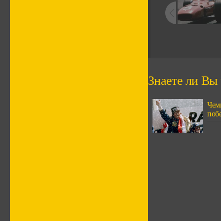
Знаете ли Вы ч
Чем
поб