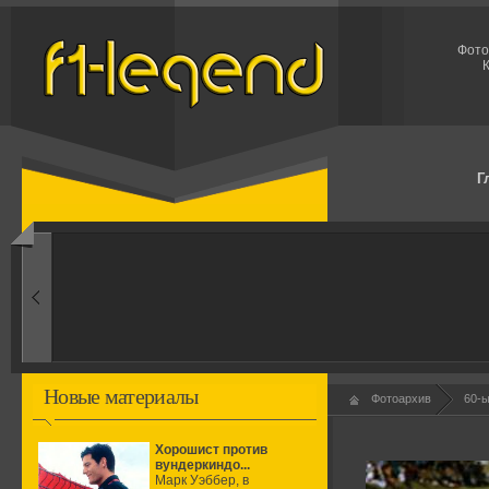
Фото
К
Г
Новые материалы
Фотоархив
60-
Хорошист против
вундеркиндо...
Марк Уэббер, в