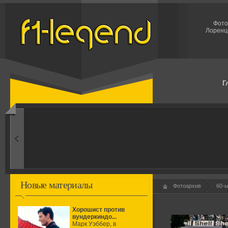
Фото
Лоренц
Г
1960-ые
Первые эксперименты
Новые материалы
Фотоархив
60-
Хорошист против
вундеркиндо...
Марк Уэббер, в