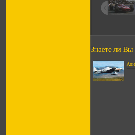
Знаете ли Вы ч
Ави