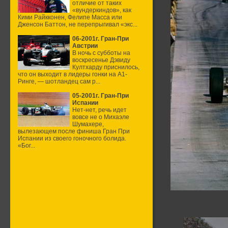
отличие от таких
«вундеркиндов», как
Кими Райкконен, Фелипе Масса или
Дженсон Баттон, не перепрыгивал «экс...
06-2001г. Гран-При
Австрии
В ночь с субботы на
воскресенье Дэвиду
Култхарду приснилось,
что он выходит в лидеры гонки на А1-
Ринге, — шотландец сам р...
05-2001г. Гран-При
Испании
Нет-нет, речь идет
вовсе не о Михаэле
Шумахере,
вылезающем после финиша Гран При
Испании из своего гоночного болида.
«Бог...