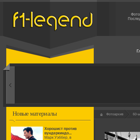
Фото
Послед
Г
1950-ые
Рождение формулы
Новые материалы
Фотоархив
60-
Хорошист против
вундеркиндо...
Марк Уэббер, в