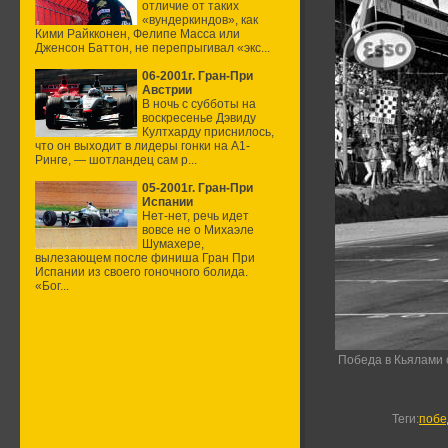
отличие от таких
«вундеркиндов», как
Кими Райкконен, Фелипе Масса или
Дженсон Баттон, не перепрыгивал «экс...
06-2001г. Гран-При
Австрии
В ночь с субботы на
воскресенье Дэвиду
Култхарду приснилось,
что он выходит в лидеры гонки на А1-
Ринге, — шотландец сам р...
05-2001г. Гран-При
Испании
Нет-нет, речь идет
вовсе не о Михаэле
Шумахере,
вылезающем после финиша Гран При
Испании из своего гоночного болида.
«Бог...
Победа в Кьялами 
Теги
:
побе