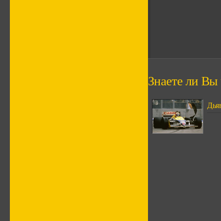
Знаете ли Вы ч
Дья