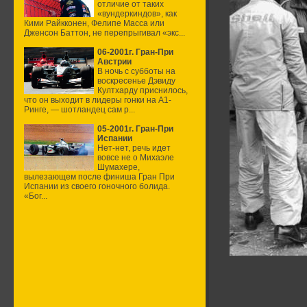
отличие от таких
«вундеркиндов», как
Кими Райкконен, Фелипе Масса или
Дженсон Баттон, не перепрыгивал «экс...
06-2001г. Гран-При
Австрии
В ночь с субботы на
воскресенье Дэвиду
Култхарду приснилось,
что он выходит в лидеры гонки на А1-
Ринге, — шотландец сам р...
05-2001г. Гран-При
Испании
Нет-нет, речь идет
вовсе не о Михаэле
Шумахере,
вылезающем после финиша Гран При
Испании из своего гоночного болида.
«Бог...