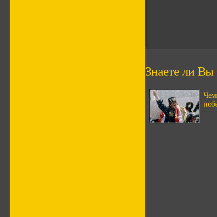
Знаете ли Вы ч
Чем
поб