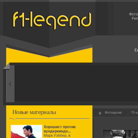
Фото
Fer
Г
1950-ые
Рождение формулы
Новые материалы
Фотоархив
70-
Хорошист против
вундеркиндо...
Марк Уэббер, в