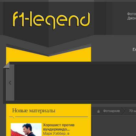
Фото
Джон
Г
1960-ые
Первые эксперименты
Новые материалы
Фотоархив
70-
Хорошист против
вундеркиндо...
Марк Уэббер, в