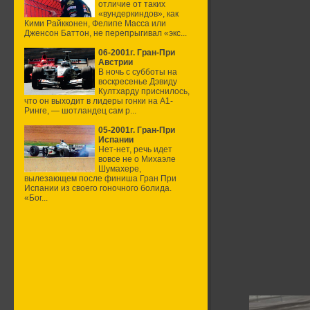
отличие от таких
«вундеркиндов», как
Кими Райкконен, Фелипе Масса или
Дженсон Баттон, не перепрыгивал «экс...
06-2001г. Гран-При
Австрии
В ночь с субботы на
воскресенье Дэвиду
Култхарду приснилось,
что он выходит в лидеры гонки на А1-
Ринге, — шотландец сам р...
05-2001г. Гран-При
Испании
Нет-нет, речь идет
вовсе не о Михаэле
Шумахере,
вылезающем после финиша Гран При
Испании из своего гоночного болида.
«Бог...