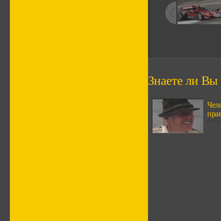
Знаете ли Вы ч
Чел
пра